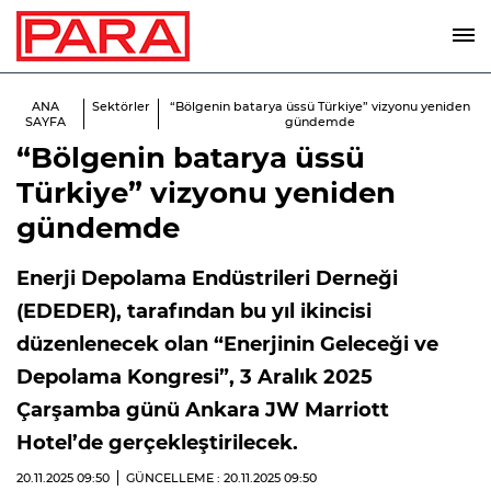
ANA
Sektörler
“Bölgenin batarya üssü Türkiye” vizyonu yeniden
SAYFA
gündemde
“Bölgenin batarya üssü
Türkiye” vizyonu yeniden
gündemde
Enerji Depolama Endüstrileri Derneği
(EDEDER), tarafından bu yıl ikincisi
düzenlenecek olan “Enerjinin Geleceği ve
Depolama Kongresi”, 3 Aralık 2025
Çarşamba günü Ankara JW Marriott
Hotel’de gerçekleştirilecek.
20.11.2025
09:50
GÜNCELLEME : 20.11.2025
09:50