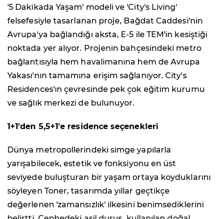
'5 Dakikada Yaşam' modeli ve 'City's Living'
felsefesiyle tasarlanan proje, Bağdat Caddesi'nin
Avrupa'ya bağlandığı aksta, E-5 ile TEM'in kesiştiği
noktada yer alıyor. Projenin bahçesindeki metro
bağlantısıyla hem havalimanına hem de Avrupa
Yakası'nın tamamına erişim sağlanıyor. City's
Residences'ın çevresinde pek çok eğitim kurumu
ve sağlık merkezi de bulunuyor.
1+1'den 5,5+1'e residence seçenekleri
Dünya metropollerindeki simge yapılarla
yarışabilecek, estetik ve fonksiyonu en üst
seviyede buluşturan bir yaşam ortaya koyduklarını
söyleyen Toner, tasarımda yıllar geçtikçe
değerlenen 'zamansızlık' ilkesini benimsediklerini
belirtti. Cephedeki asil duruş, kullanılan doğal