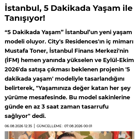
İstanbul, 5 Dakikada Yaşam ile
Tanışıyor!
“5 Dakikada Yaşam” İstanbul’un yeni yaşam
modeli oluyor. City's Residences'ın iç mimarı
Mustafa Toner, İstanbul Finans Merkezi'nin
(İFM) hemen yanında yükselen ve Eylül-Ekim
2026'da satışa çıkması beklenen projenin '5
dakikada yaşam' modeliyle tasarlandığını
belirterek, "Yaşamınıza değer katan her şey
yürüme mesafesinde. Bu model sakinlerine
günde en az 3 saat zaman tasarrufu
sağlıyor" dedi.
06.08.2026
12:35
GÜNCELLEME : 07.08.2026
00:01