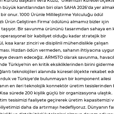
Kurulu Başkanı Vefa Kuzu, "Ülkemizin küresel ölçekt
n büyük kanıtlarından biri olan SAHA 2026'da yer alma
k bir onur. 1000 Ürünle Millileştirme Yolculuğu ödül
zlı Ürün Geliştiren Firma' ödülünü almamız bizler için
 taşıyor. Bir savunma ürününü tasarımdan sahaya en 
operasyonel bir kabiliyet olduğu kadar stratejik bir
, kısa karar zinciri ve disiplinli mühendislikle çalışan
ıması. Hızdan ödün vermeden, sahanın ihtiyacına uygu
eye devam edeceğiz. ARMSTO olarak savunma, havacıl
nde Türkiye'nin en kritik eksikliklerinden birini giderme
lantı teknolojileri alanında küresel ölçekte rekabet e
urduk ve Türkiye'de bulunmayan bir komponent ailesi
anın en ileri teknolojik konnektör üretim tesislerinden b
sa sürede 200 kişilik güçlü bir organizasyona ulaştık.
tim tesisimizi faaliyete geçirerek üretim kapasitemizi 
liyetimizi daha da artırmayı hedefliyoruz. Dünyanın far