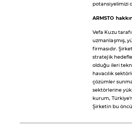
potansiyelimizi 
ARMSTO hakkın
Vefa Kuzu taraf
uzmanlaşmış, yü
firmasıdır. Şirket
stratejik hedef
olduğu ileri tek
havacılık sektör
çözümler sunmakt
sektörlerine yüks
kurum, Türkiye'n
Şirketin bu öncü