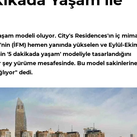
kikada Yaşam ile
şam modeli oluyor. City's Residences'ın iç mima
i'nin (İFM) hemen yanında yükselen ve Eylül-Eki
in '5 dakikada yaşam' modeliyle tasarlandığını
er şey yürüme mesafesinde. Bu model sakinlerin
lıyor" dedi.