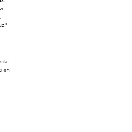
uz.
zi
,
z."
mda.
tilen