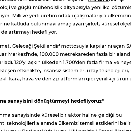
noloji ve güçlü mühendislik altyapısıyla yenilikçi çözüml
or. Milli ve yerli üretim odaklı çalışmalarıyla ülkemizin
erine katkıda bulunmayı amaçlayan şirket, küresel ölçe
de artırmayı hedefliyor.
met, Geleceği Şekillendir' mottosuyla kapılarını açan 
Fuar Merkezi'nde, 100.000 metrekareden fazla bir aland
ğırladı. 120'yi aşkın ülkeden 1.700'den fazla firma ve hey
kleşen etkinlikte, insansız sistemler, uzay teknolojileri,
kli kara, hava ve deniz platformları gibi yenilikçi ürünl
ma sanayisini dönüştürmeyi hedefliyoruz"
nma sanayisinde küresel bir aktör haline geldiği bu
 teknolojileri alanında ülkemizi temsil ettiklerini beli