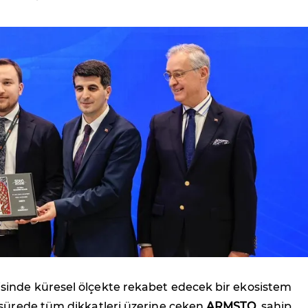
inde küresel ölçekte rekabet edecek bir ekosistem
 sürede tüm dikkatleri üzerine çeken
ARMSTO
, sahip