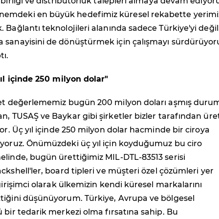
 birliği ve distribütörlük talepleri almaya devam ediyor
emdeki en büyük hedefimiz küresel rekabette yerimi
 Bağlantı teknolojileri alanında sadece Türkiye'yi değil
 sanayisini de dönüştürmek için çalışmayı sürdürüyoru
tı.
yıl içinde 250 milyon dolar"
ket değerlememiz bugün 200 milyon doları aşmış duru
n, TUSAŞ ve Baykar gibi şirketler bizler tarafından üre
yor. Üç yıl içinde 250 milyon dolar hacminde bir ciroya
iyoruz. Önümüzdeki üç yıl için koyduğumuz bu ciro
elinde, bugün ürettiğimiz MIL-DTL-83513 serisi
ckshell'ler, board tipleri ve müşteri özel çözümleri yer
 girişimci olarak ülkemizin kendi küresel markalarını
tiğini düşünüyorum. Türkiye, Avrupa ve bölgesel
 bir tedarik merkezi olma fırsatına sahip. Bu