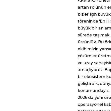
ARMSTO Yönetim 
artan rolünün e
bizler için büyü
töreninde 'En Hı
büyük bir anlam
sürede taşımak; 
üstünlük. Bu ödül
ekibimizin yans
çözümler üretm
ve uzay sanayisi
amaçlıyoruz. Bağ
bir ekosistem k
geliştirdik, düny
konumundayız. Kı
2026'da yeni üre
operasyonel kabi