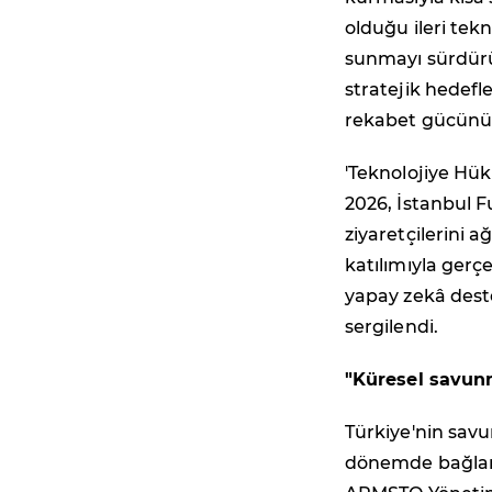
olduğu ileri tek
sunmayı sürdürüy
stratejik hedefl
rekabet gücünü 
'Teknolojiye Hük
2026, İstanbul 
ziyaretçilerini a
katılımıyla gerçe
yapay zekâ deste
sergilendi.
"K
üresel savun
Türkiye'nin savu
dönemde bağlantı