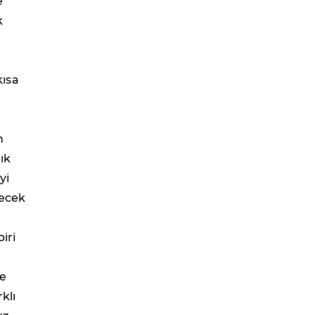
e
k
kısa
n
ık
yi
decek
iri
ve
klı