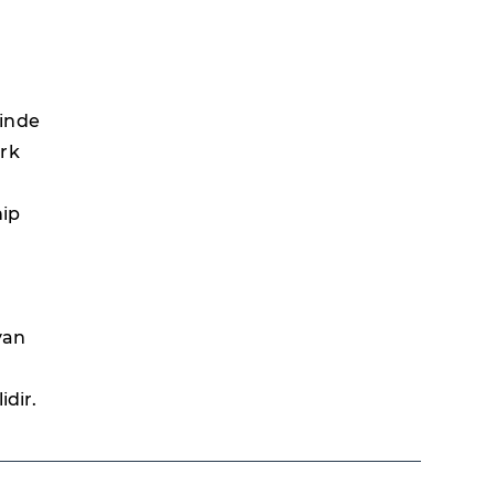
rinde
ürk
hip
yan
idir.