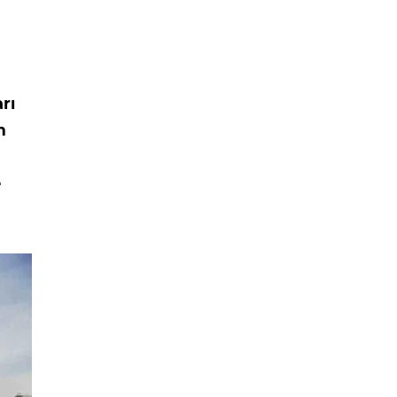
rı
m
e