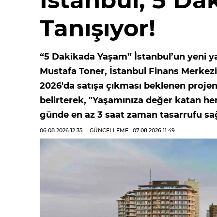
İstanbul, 5 Da
Tanışıyor!
“5 Dakikada Yaşam” İstanbul’un yeni ya
Mustafa Toner, İstanbul Finans Merkez
2026'da satışa çıkması beklenen projen
belirterek, "Yaşamınıza değer katan h
günde en az 3 saat zaman tasarrufu sağ
06.08.2026
12:35
GÜNCELLEME : 07.08.2026
11:49