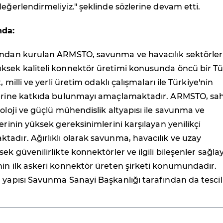
değerlendirmeliyiz." şeklinde sözlerine devam etti.
da:
ından kurulan ARMSTO, savunma ve havacılık sektörle
ksek kaliteli konnektör üretimi konusunda öncü bir T
, milli ve yerli üretim odaklı çalışmaları ile Türkiye'nin
lerine katkıda bulunmayı amaçlamaktadır. ARMSTO, sa
noloji ve güçlü mühendislik altyapısı ile savunma ve
lerinin yüksek gereksinimlerini karşılayan yenilikçi
adır. Ağırlıklı olarak savunma, havacılık ve uzay
ek güvenilirlikte konnektörler ve ilgili bileşenler sağla
in ilk askeri konnektör üreten şirketi konumundadır.
 yapısı Savunma Sanayi Başkanlığı tarafından da tescill