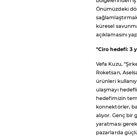
bölgelerinden iş
Önümüzdeki dön
sağlamlaştırmak.
küresel savunma
açıklamasını yap
"Ciro hedefi: 3 
Vefa Kuzu, "Şir
Roketsan, Aselsa
ürünleri kullanı
ulaşmayı hedefl
hedefimizin tem
konnektörler, ba
alıyor. Genç bir
yaratması gerek
pazarlarda güçlü