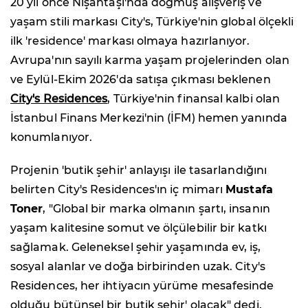
20 yıl önce Nişantaşı'nda doğmuş alışveriş ve
yaşam stili markası City's, Türkiye'nin global ölçekli
ilk 'residence' markası olmaya hazırlanıyor.
Avrupa'nın sayılı karma yaşam projelerinden olan
ve Eylül-Ekim 2026'da satışa çıkması beklenen
City's Residences
, Türkiye'nin finansal kalbi olan
İstanbul Finans Merkezi'nin (İFM) hemen yanında
konumlanıyor.
Projenin 'butik şehir' anlayışı ile tasarlandığını
belirten City's Residences'ın iç mimarı
Mustafa
Toner
, "Global bir marka olmanın şartı, insanın
yaşam kalitesine somut ve ölçülebilir bir katkı
sağlamak. Geleneksel şehir yaşamında ev, iş,
sosyal alanlar ve doğa birbirinden uzak. City's
Residences, her ihtiyacın yürüme mesafesinde
olduğu bütünsel bir butik şehir' olacak" dedi.