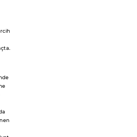
rcih
çta.
inde
eme
e
 da
ünen