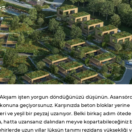
Akşam işten yorgun döndüğünüzü düşünün. Asansör
alkonuna geçiyorsunuz. Karşınızda beton bloklar yerine
eri ve yeşil bir peyzaj uzanıyor. Belki birkaç adım ötede
, hatta uzansanız dalından meyve kopartabileceğiniz b
rlerde uzun yıllar lüksün tanımı rezidans yüksekliği 