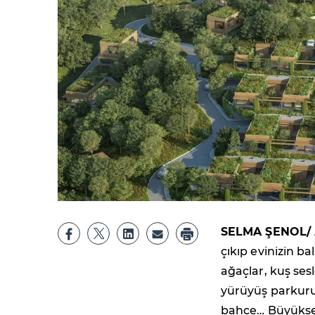
SELMA ŞENOL/
çıkıp evinizin b
ağaçlar, kuş sesl
yürüyüş parkuru
bahçe… Büyükşehi