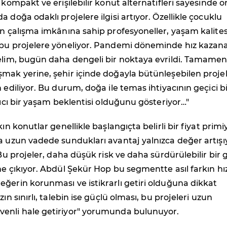
 kompakt ve erişilebilir konut alternatifleri sayesinde o
 doğa odaklı projelere ilgisi artıyor. Özellikle çocuklu
an çalışma imkânına sahip profesyoneller, yaşam kalites
 bu projelere yöneliyor. Pandemi döneminde hız kazan
nelim, bugün daha dengeli bir noktaya evrildi. Tamame
mak yerine, şehir içinde doğayla bütünleşebilen proje
 ediliyor. Bu durum, doğa ile temas ihtiyacının geçici b
alıcı bir yaşam beklentisi olduğunu gösteriyor…"
kın konutlar genellikle başlangıçta belirli bir fiyat primi
a uzun vadede sundukları avantaj yalnızca değer artışı
 Bu projeler, daha düşük risk ve daha sürdürülebilir bir g
ne çıkıyor. Abdül Şekür Hop bu segmentte asıl farkın hız
ğerin korunması ve istikrarlı getiri olduğuna dikkat
zın sınırlı, talebin ise güçlü olması, bu projeleri uzun
enli hale getiriyor" yorumunda bulunuyor.