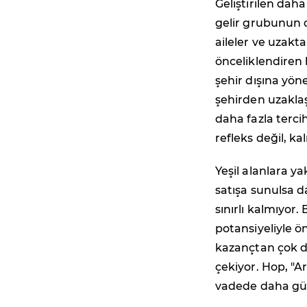
Geliştirilen daha
gelir grubunun da
aileler ve uzakt
önceliklendiren
şehir dışına yö
şehirden uzaklaş
daha fazla tercih
refleks değil, k
Yeşil alanlara ya
satışa sunulsa d
sınırlı kalmıyor.
potansiyeliyle ö
kazançtan çok de
çekiyor. Hop, "Ar
vadede daha güv