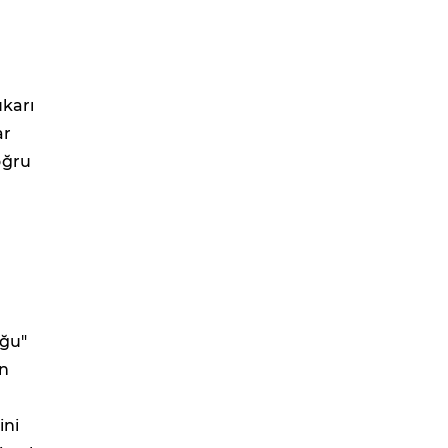
ı
ukarı
ar
oğru
uğu"
an
ini