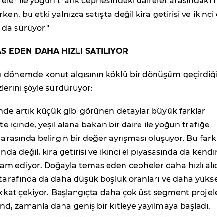
eler ile yoğun trafik cephesindeki daireler arasındaki f
ken, bu etki yalnızca satışta değil kira getirisi ve ikinci 
da sürüyor."
 EDEN DAHA HIZLI SATILIYOR
 dönemde konut algısının köklü bir dönüşüm geçirdiği
zlerini şöyle sürdürüyor:
nde artık küçük gibi görünen detaylar büyük farklar
ite içinde, yeşil alana bakan bir daire ile yoğun trafiğe
e arasında belirgin bir değer ayrışması oluşuyor. Bu fark
ında değil, kira getirisi ve ikinci el piyasasında da kendi
m ediyor. Doğayla temas eden cepheler daha hızlı alıc
ı tarafında da daha düşük boşluk oranları ve daha yüks
dikkat çekiyor. Başlangıçta daha çok üst segment proje
nd, zamanla daha geniş bir kitleye yayılmaya başladı.