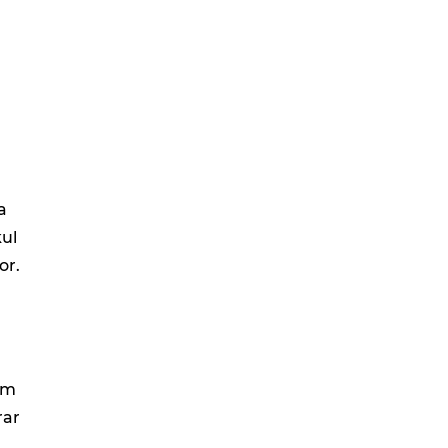
a
kul
or.
ım
rar