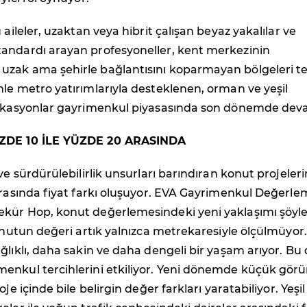
 aileler, uzaktan veya hibrit çalışan beyaz yakalılar ve
andardı arayan profesyoneller, kent merkezinin
zak ama şehirle bağlantısını koparmayan bölgeleri te
le metro yatırımlarıyla desteklenen, orman ve yeşil
lokasyonlar gayrimenkul piyasasında son dönemde deva
ÜZDE 10 İLE YÜZDE 20 ARASINDA
 ve sürdürülebilirlik unsurları barındıran konut projeler
arasında fiyat farkı oluşuyor. EVA Gayrimenkul Değerl
kür Hop, konut değerlemesindeki yeni yaklaşımı şöyl
konutun değeri artık yalnızca metrekaresiyle ölçülmüyor.
ğlıklı, daha sakin ve daha dengeli bir yaşam arıyor. Bu
enkul tercihlerini etkiliyor. Yeni dönemde küçük gör
oje içinde bile belirgin değer farkları yaratabiliyor. Yeşil