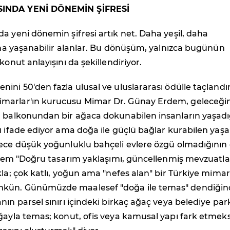
INDA YENİ DÖNEMİN ŞİFRESİ
a yeni dönemin şifresi artık net. Daha yeşil, daha
daha yaşanabilir alanlar. Bu dönüşüm, yalnızca bugünün
konut anlayışını da şekillendiriyor.
ini 50'den fazla ulusal ve uluslararası ödülle taçlandı
marlar'ın kurucusu Mimar Dr. Günay Erdem, geleceği
n balkonundan bir ağaca dokunabilen insanların yaşadı
ı ifade ediyor ama doğa ile güçlü bağlar kurabilen yaş
dece düşük yoğunluklu bahçeli evlere özgü olmadığının
Erdem "Doğru tasarım yaklaşımı, güncellenmiş mevzuatla
kla; çok katlı, yoğun ama "nefes alan" bir Türkiye mimar
kün. Günümüzde maalesef "doğa ile temas" dendiğin
nın parsel sınırı içindeki birkaç ağaç veya belediye park
ğayla temas; konut, ofis veya kamusal yapı fark etmeks