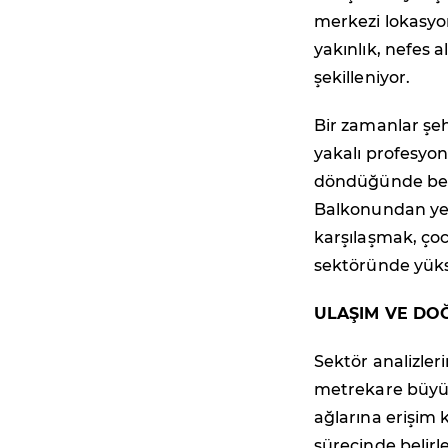
merkezi lokasyon
yakınlık, nefes 
şekilleniyor.
Bir zamanlar şe
yakalı profesyon
döndüğünde beto
Balkonundan yeşi
karşılaşmak, ço
sektöründe yükse
ULAŞIM VE DO
Sektör analizleri
metrekare büyükl
ağlarına erişim 
sürecinde belirle