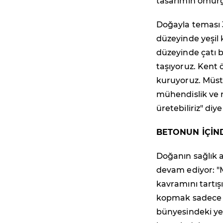
tasarımın omurga
Doğayla teması 3
düzeyinde yeşil k
düzeyinde çatı b
taşıyoruz. Kent 
kuruyoruz. Müst
mühendislik ve 
üretebiliriz" diy
BETONUN İÇİN
Doğanın sağlık 
devam ediyor: "
kavramını tartış
kopmak sadece mu
bünyesindeki yeşi