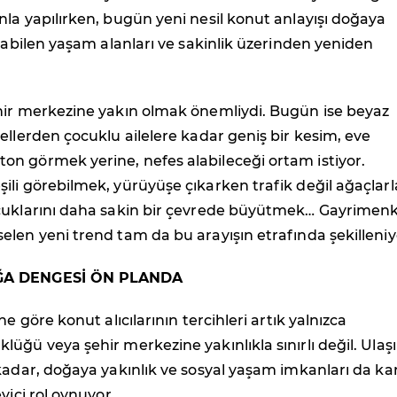
la yapılırken, bugün yeni nesil konut anlayışı doğaya
alabilen yaşam alanları ve sakinlik üzerinden yeniden
hir merkezine yakın olmak önemliydi. Bugün ise beyaz
ellerden çocuklu ailelere kadar geniş bir kesim, eve
n görmek yerine, nefes alabileceği ortam istiyor.
li görebilmek, yürüyüşe çıkarken trafik değil ağaçlarl
cuklarını daha sakin bir çevrede büyütmek… Gayrimen
len yeni trend tam da bu arayışın etrafında şekilleniy
ĞA DENGESİ ÖN PLANDA
ne göre konut alıcılarının tercihleri artık yalnızca
üğü veya şehir merkezine yakınlıkla sınırlı değil. Ulaş
kadar, doğaya yakınlık ve sosyal yaşam imkanları da ka
yici rol oynuyor.