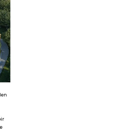
den
ir
ve