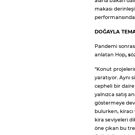
alana bakan dair
makası derinleşir
performansında 
DOĞAYLA TEMAS
Pandemi sonrası
anlatan Hop
, s
ö
"Konut projeleri
yaratıyor. Aynı s
cepheli bir dair
yalnızca satış an
göstermeye deva
bulurken, kirac
kira seviyeleri 
öne çıkan bu tre