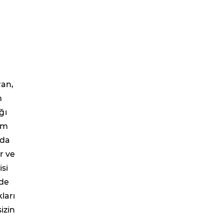
ran,
n
ğı
am
 da
r ve
isi
de
ları
izin