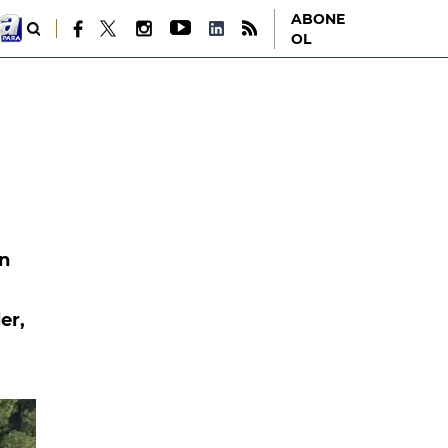
ABONE
OL
en
er,