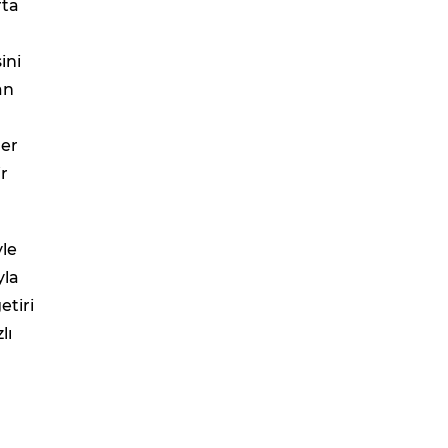
rta
ini
an
n
ler
ir
yle
yla
etiri
lı