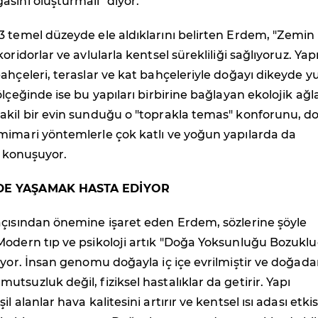
sını oluşturmalı" diyor.
 temel düzeyde ele aldıklarını belirten Erdem, "Zemin
oridorlar ve avlularla kentsel sürekliliği sağlıyoruz. Yap
ahçeleri, teraslar ve kat bahçeleriyle doğayı dikeyde y
ölçeğinde ise bu yapıları birbirine bağlayan ekolojik ağl
akil bir evin sunduğu o "toprakla temas" konforunu, d
mimari yöntemlerle çok katlı ve yoğun yapılarda da
e konuşuyor.
DE YAŞAMAK HASTA EDİYOR
açısından önemine işaret eden Erdem, sözlerine şöyle
Modern tıp ve psikoloji artık "Doğa Yoksunluğu Bozukl
ıyor. İnsan genomu doğayla iç içe evrilmiştir ve doğad
tsuzluk değil, fiziksel hastalıklar da getirir. Yapı
l alanlar hava kalitesini artırır ve kentsel ısı adası etkis