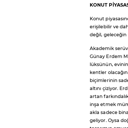
KONUT PİYASAS
Konut piyasasınd
erişilebilir ve 
değil, geleceğin 
Akademik serüven
Günay Erdem Mi
lüksünün, evini
kentler olacağın
biçimlerinin sa
altını çiziyor. 
artan farkındalı
inşa etmek müm
akla sadece bina
geliyor. Oysa do