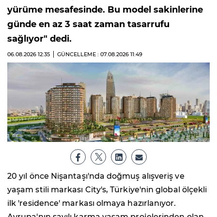
yürüme mesafesinde. Bu model sakinlerine
günde en az 3 saat zaman tasarrufu
sağlıyor" dedi.
06.08.2026
12:35
GÜNCELLEME : 07.08.2026
11:49
20 yıl önce Nişantaşı'nda doğmuş alışveriş ve
yaşam stili markası City's, Türkiye'nin global ölçekli
ilk 'residence' markası olmaya hazırlanıyor.
Avrupa'nın sayılı karma yaşam projelerinden olan