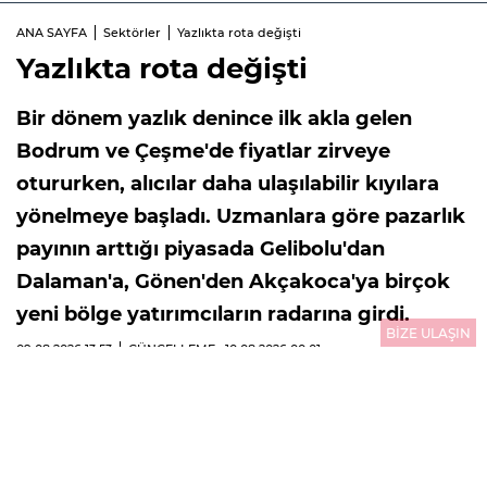
ANA SAYFA
Sektörler
Yazlıkta rota değişti
Yazlıkta rota değişti
Bir dönem yazlık denince ilk akla gelen
Bodrum ve Çeşme'de fiyatlar zirveye
otururken, alıcılar daha ulaşılabilir kıyılara
yönelmeye başladı. Uzmanlara göre pazarlık
payının arttığı piyasada Gelibolu'dan
Dalaman'a, Gönen'den Akçakoca'ya birçok
yeni bölge yatırımcıların radarına girdi.
BİZE ULAŞIN
09.08.2026
13:53
GÜNCELLEME : 10.08.2026
00:01