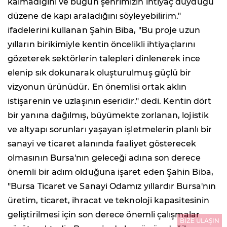
kalmadığını ve bugün şehrimizin ihtiyaç duyduğu
düzene de kapı araladığını söyleyebilirim."
ifadelerini kullanan Şahin Biba, "Bu proje uzun
yılların birikimiyle kentin öncelikli ihtiyaçlarını
gözeterek sektörlerin talepleri dinlenerek ince
elenip sık dokunarak oluşturulmuş güçlü bir
vizyonun ürünüdür. En önemlisi ortak aklın
istişarenin ve uzlaşının eseridir." dedi. Kentin dört
bir yanına dağılmış, büyümekte zorlanan, lojistik
ve altyapı sorunları yaşayan işletmelerin planlı bir
sanayi ve ticaret alanında faaliyet gösterecek
olmasının Bursa'nın geleceği adına son derece
önemli bir adım olduğuna işaret eden Şahin Biba,
"Bursa Ticaret ve Sanayi Odamız yıllardır Bursa'nın
üretim, ticaret, ihracat ve teknoloji kapasitesinin
geliştirilmesi için son derece önemli çalışmalar
BİZE ULAŞIN