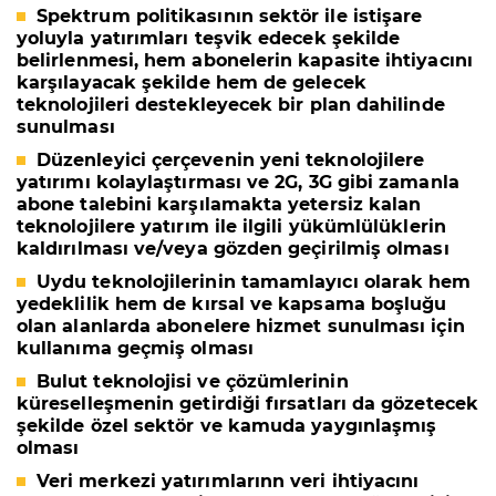
Spektrum politikasının sektör ile istişare
yoluyla yatırımları teşvik edecek şekilde
belirlenmesi, hem abonelerin kapasite ihtiyacını
karşılayacak şekilde hem de gelecek
teknolojileri destekleyecek bir plan dahilinde
sunulması
Düzenleyici çerçevenin yeni teknolojilere
yatırımı kolaylaştırması ve 2G, 3G gibi zamanla
abone talebini karşılamakta yetersiz kalan
teknolojilere yatırım ile ilgili yükümlülüklerin
kaldırılması ve/veya gözden geçirilmiş olması
Uydu teknolojilerinin tamamlayıcı olarak hem
yedeklilik hem de kırsal ve kapsama boşluğu
olan alanlarda abonelere hizmet sunulması için
kullanıma geçmiş olması
Bulut teknolojisi ve çözümlerinin
küreselleşmenin getirdiği fırsatları da gözetecek
şekilde özel sektör ve kamuda yaygınlaşmış
olması
Veri merkezi yatırımlarınn veri ihtiyacını