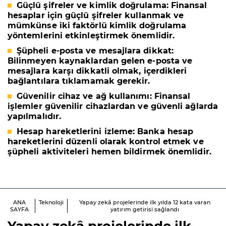
Güçlü şifreler
ve
kimlik doğrulama
: Finansal
hesaplar için güçlü şifreler kullanmak ve
mümkünse iki faktörlü kimlik doğrulama
yöntemlerini etkinleştirmek önemlidir.
Şüpheli e
-posta ve
mesajlara dikkat
:
Bilinmeyen kaynaklardan gelen e-posta ve
mesajlara karşı dikkatli olmak, içerdikleri
bağlantılara tıklamamak gerekir.
Güvenilir cihaz
ve
ağ kullanımı
: Finansal
işlemler güvenilir cihazlardan ve güvenli ağlarda
yapılmalıdır.
Hesap hareketlerini izleme
: Banka hesap
hareketlerini düzenli olarak kontrol etmek ve
şüpheli aktiviteleri hemen bildirmek önemlidir.
ANA
Teknoloji
Yapay zekâ projelerinde ilk yılda 12 kata varan
SAYFA
yatırım getirisi sağlandı
Yapay zekâ projelerinde ilk