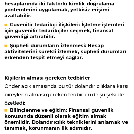
hesaplarında iki faktörlü kimlik doğrulama
yöntemlerini uygulamak, yetkisiz erişimi
azaltabilir.
Güvenilir tedarikçi ilişkileri
: İşletme işlemleri
için güvenilir tedarikçiler seçmek, finansal
güvenliği artırabilir.
Şüpheli durumların izlenmesi
: Hesap
aktivitelerini sürekli izlemek, şüpheli durumları
erkenden tespit etmeyi sağlar.
Kişilerin
alması gereken tedbirler
Önder açıklamasında bu tür dolandırıcılıklara karşı
bireylerin alması gereken tedbirleri de şu şekilde
özetledi:
Bilinçlenme ve eğitim
: Finansal güvenlik
konusunda düzenli olarak eğitim almak
önemlidir. Dolandırıcılık tekniklerini anlamak ve
tanımak, korunmanın ilk adımıdır.