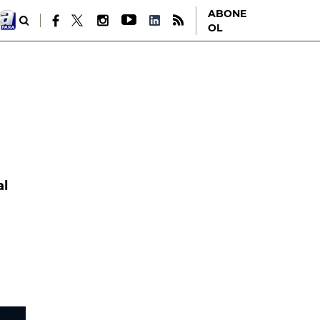
ABONE
OL
al