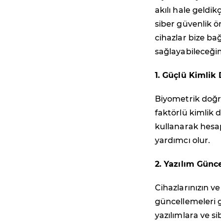
akılı hale geldi
siber güvenlik ö
cihazlar bize ba
sağlayabileceğim
1. Güçlü Kimlik
Biyometrik doğru
faktörlü kimlik
kullanarak hesap
yardımcı olur.
2. Yazılım Günc
Cihazlarınızın v
güncellemeleri ge
yazılımlara ve si