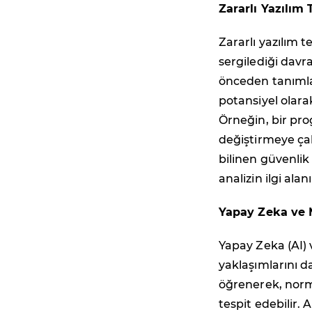
Zararlı Yazılım
Zararlı yazılım t
sergilediği davra
önceden tanımla
potansiyel olara
Örneğin, bir pr
değiştirmeye çal
bilinen güvenlik
analizin ilgi alan
Yapay Zeka ve 
Yapay Zeka (AI) 
yaklaşımlarını d
öğrenerek, norma
tespit edebilir. 