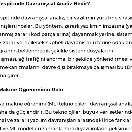
 Tespitinde Davranışsal Analiz Nedir?
espitinde davranışsal analiz, bir yazılımın yürütme sıras
nışları inceler. Bu yöntem, zararlı yazılımın imzasına (ya
nmış zararlı kod parçalarına) dayanmak yerine, siste
k zarar verebilecek şüpheli davranışlar üzerine odaklanı
ogramın beklenmedik şekilde sistem dosyalarını
ışması, ağ trafiğini anormal bir şekilde yönlendirmesi 
 mekanizmalarını devre dışı bırakmaya çalışması bu tü
ına girer.
Makine Öğreniminin Rolü
ve makne öğrenimi (ML) teknolojileri, davranışsal anali
aha da güçlendirir. Bu teknolojiler, büyük veri setlerin
l ve zararlı yazılım davranışları arasındaki ince farklar
AI ve ML modelleri zamanla zararlı yazılımların gelişimin