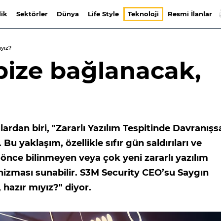
lik
Sektörler
Dünya
Life Style
Teknoloji
Resmi İlanlar
ıyız?
 bize bağlanacak,
ardan biri, "Zararlı Yazılım Tespitinde Davranışs
Bu yaklaşım, özellikle sıfır gün saldırıları ve
a önce bilinmeyen veya çok yeni zararlı yazılım
anizması sunabilir. S3M Security CEO’su Saygın
 hazır mıyız?" diyor.