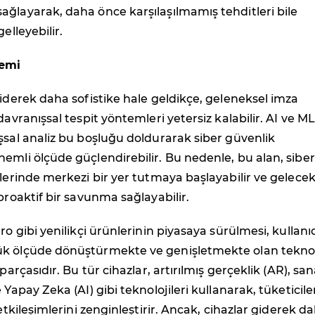
ğlayarak, daha önce karşılaşılmamış tehditleri bile
gelleyebilir.
nemi
giderek daha sofistike hale geldikçe, geleneksel imza
davranışsal tespit yöntemleri yetersiz kalabilir. AI ve ML
şsal analiz bu boşluğu doldurarak siber güvenlik
emli ölçüde güçlendirebilir. Bu nedenle, bu alan, siber
ilerinde merkezi bir yer tutmaya başlayabilir ve gelecek
 proaktif bir savunma sağlayabilir.
ro gibi yenilikçi ürünlerinin piyasaya sürülmesi, kullanıc
k ölçüde dönüştürmekte ve genişletmekte olan teknol
 parçasıdır. Bu tür cihazlar, artırılmış gerçeklik (AR), san
 Yapay Zeka (AI) gibi teknolojileri kullanarak, tüketicile
 etkileşimlerini zenginleştirir. Ancak, cihazlar giderek d