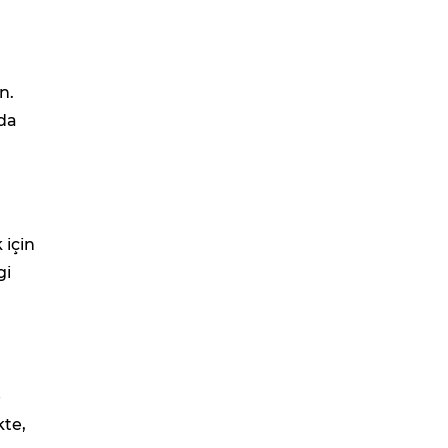
n.
nda
 için
gi
e
kte,