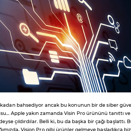
kadan bahsediyor ancak bu konunun bir de siber güve
su… Apple yakın zamanda Visin Pro ürününü tanıttı ve
deyse çıldırdılar. Belli ki, bu da başka bir çağı başlattı. 
ımızda, Vision Pro gibi ürünler gelmeye başladıkça biz