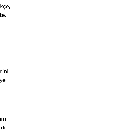
ikçe,
te,
rini
eye
lım
rlı