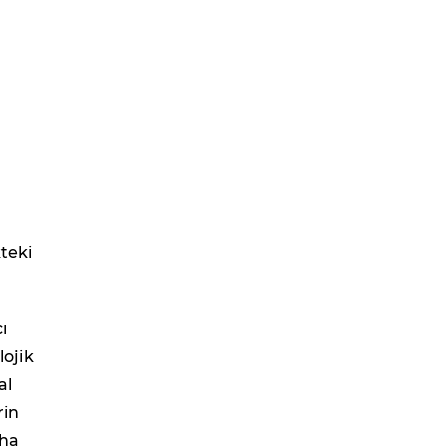
teki
ı
ojik
al
rin
aha