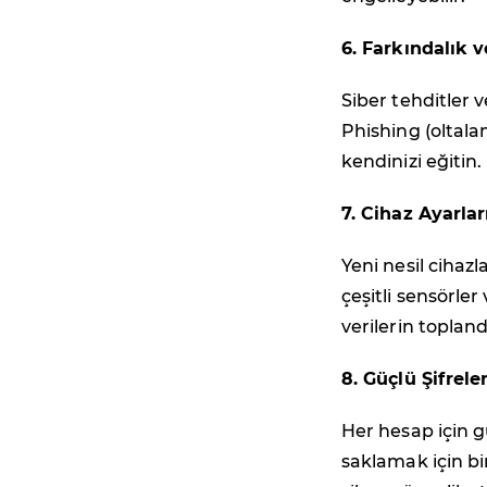
6. Farkındalık 
Siber tehditler v
Phishing (oltala
kendinizi eğitin.
7. Cihaz Ayarlar
Yeni nesil cihazl
çeşitli sensörler 
verilerin topland
8. Güçlü Şifrele
Her hesap için gü
saklamak için bir