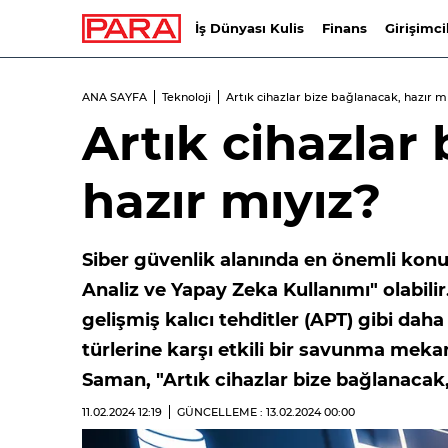
İş Dünyası Kulis
Finans
Girişimci
ANA SAYFA
Teknoloji
Artık cihazlar bize bağlanacak, hazır m
Artık cihazlar
hazır mıyız?
Siber güvenlik alanında en önemli konul
Analiz ve Yapay Zeka Kullanımı" olabilir. 
gelişmiş kalıcı tehditler (APT) gibi dah
türlerine karşı etkili bir savunma mek
Saman, "Artık cihazlar bize bağlanacak,
11.02.2024
12:19
GÜNCELLEME : 13.02.2024
00:00