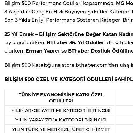
Bilişim 500 Performans Ödülleri kapsamında,
MG Mob
3 Yaşından Genç En Hızlı Büyüyen Şirketler Kategori B
Son 3 Yılda En İyi Performans Gösteren Kategori Birin
25 Yıl Emek – Bilişim Sektörüne Değer Katan Kadın
layık görülürken,
BThaber 35. Yıl Ödülleri
de sahiple
olurken,
Erman Yapıcı
ise
BThaber Dostluk Ödülü
ne
Bilişim 500 Kataloğuna store.bthaber.com'dan ulaşılab
BİLİŞİM 500 ÖZEL VE KATEGORİ ÖDÜLLERİ SAHİPL
TÜRKİYE EKONOMİSİNE KATKI ÖZEL
ÖDÜLLERİ
YILIN AR-GE YATIRIMI KATEGORİ BİRİNCİSİ
YILIN YAPAY ZEKA KATEGORİ BİRİNCİSİ
YILIN TÜRKİYE MERKEZLİ ÜRETİCİ HİZMET