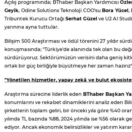
Açılış programında; BThaber Başkan Yardımcısı
Özl
Geyik
, Odine Solutions Teknoloji COO'su
Bora Yücel
,
Tribuntek Kurucu Ortağı
Serhat Güzel
ve U2 AI Stud
yarınına ayna tuttular.
Bilişim 500 Araştırması ve ödül törenini 27 yıldır sü
konuşmasında; "Türkiye'de alanında tek olan bu değer
sürdürüyoruz. Sektörümüzün verisini daha geniş kitle
ortak bir güç birliğiyle büyütmeye her zaman hazırız"
"Yönetilen hizmetler, yapay zekâ ve bulut ekosiste
Araştırma sürecine liderlik eden
BThaber Başkan Ya
konumlarını ve rekabet dinamiklerini analiz eden Bili
şirketlerin toplam geliri, bir önceki yıla göre %40 ora
yılında TL bazında %88, 2024 yılında ise %56 olarak 
ediyor. Ancak ekonomik belirsizlikler ve yatırım kar