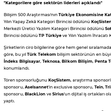
"Kategorilere göre sektörün liderleri açıklandı"
Bilişim 500 Araştırması'nın
Türkiye Ekonomisine Kat
Yılın Yapay Zekâ Kategori Birincisi ödülünü
KoçSiste
Merkezli Üretici Yazılım Kategori Birincisi ödülünü
So
Birincisi ödülünü
TP Türkiye
ve Yılın Yazılım İhracatı
Şirketlerin ciro bilgilerine göre hem genel sıralamad
göre, bu yıl
Türk Telekom
bilişim sektörünün en büyü
İndeks Bilgisayar
,
Teknosa
,
Bilkom Bilişim
,
Penta T
konumlandı.
Tören sponsorluğunu
KoçSistem
, araştırma sponso
sponsoru,
Aselsannet
'in exclusive sponsoru,
Tein
,
Tr
sponsoru,
BlackLion
ve
Sirius
'un dijital iş ortakları
yaptı.