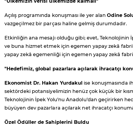
"Ülkemizin verisi ülkemizde kalmalı"
Açılış programında konuşması ile yer alan
Odine Sol
vazgeçilmez bir parçası haline gelmiş durumdadır.
Etkinliğin ana mesajı olduğu gibi; evet, Teknolojini
ve buna hizmet etmek için egemen yapay zekâ fabrika
yapay zekâ egemenliği için egemen yapay zekâ fabrika
"Hedefimiz, global pazarlara açılarak ihracatçı ko
Ekonomist Dr. Hakan Yurdakul
ise konuşmasında ihra
sektördeki potansiyelimizin henüz çok küçük bir kısmın
Teknolojinin İpek Yolu'nu Anadolu'dan geçirirken hede
büyüyen dev pazarlara açılarak net ihracatçı konuma
Özel Ödüller de Sahiplerini Buldu