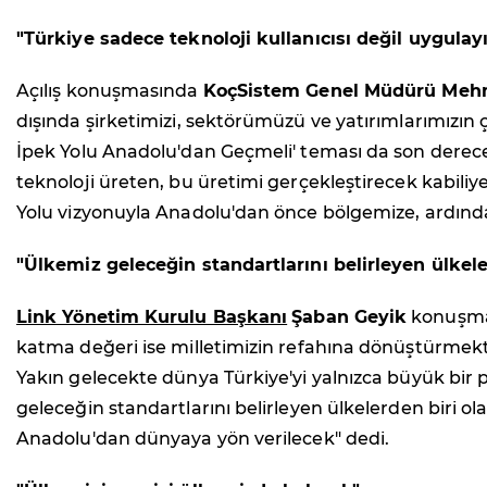
"Türkiye sadece teknoloji kullanıcısı değil uygula
Açılış konuşmasında
KoçSistem Genel Müdürü Mehm
dışında şirketimizi, sektörümüzü ve yatırımlarımızın çı
İpek Yolu Anadolu'dan Geçmeli' teması da son derece a
teknoloji üreten, bu üretimi gerçekleştirecek kabiliye
Yolu vizyonuyla Anadolu'dan önce bölgemize, ardın
"Ülkemiz geleceğin standartlarını belirleyen ülkele
Link Yönetim Kurulu Başkanı
Şaban Geyik
konuşmas
katma değeri ise milletimizin refahına dönüştürmekti
Yakın gelecekte dünya Türkiye'yi yalnızca büyük bir pa
geleceğin standartlarını belirleyen ülkelerden biri 
Anadolu'dan dünyaya yön verilecek" dedi.