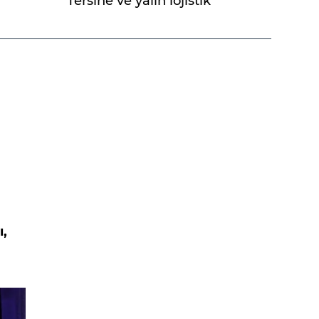
Tersine ve yalın lojistik
ı,