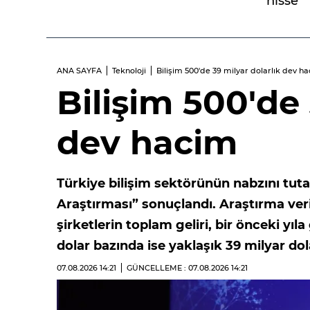
hisse
ANA SAYFA
Teknoloji
Bilişim 500'de 39 milyar dolarlık dev h
Bilişim 500'de 
dev hacim
Türkiye bilişim sektörünün nabzını tut
Araştırması” sonuçlandı. Araştırma veri
şirketlerin toplam geliri, bir önceki yıl
dolar bazında ise yaklaşık 39 milyar do
07.08.2026
14:21
GÜNCELLEME : 07.08.2026
14:21