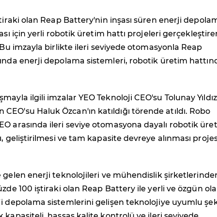
ştiraki olan Reap Battery'nin inşası süren enerji depola
ası için yerli robotik üretim hattı projeleri gerçekleştire
. Bu imzayla birlikte ileri seviyede otomasyonla Reap
ında enerji depolama sistemleri, robotik üretim hattın
mayla ilgili imzalar YEO Teknoloji CEO'su Tolunay Yıldız
CEO'su Haluk Özcan'ın katıldığı törende atıldı. Robo
EO arasında ileri seviye otomasyona dayalı robotik üre
ı, geliştirilmesi ve tam kapasite devreye alınması projes
 gelen enerji teknolojileri ve mühendislik şirketlerinde
üzde 100 iştiraki olan Reap Battery ile yerli ve özgün ol
i depolama sistemlerini gelişen teknolojiye uyumlu şek
 kapasiteli, hassas kalite kontrolü ve ileri seviyede