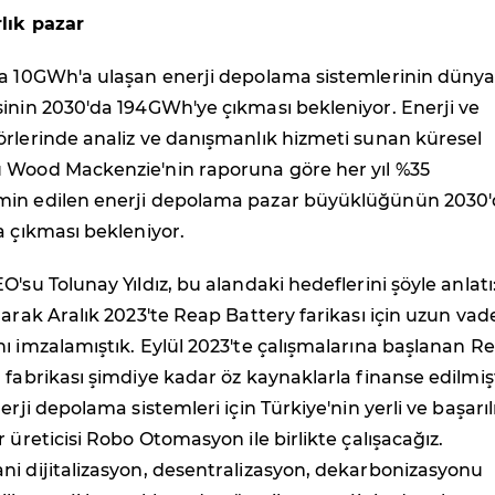
rlık pazar
da 10GWh'a ulaşan enerji depolama sistemlerinin düny
inin 2030'da 194GWh'ye çıkması bekleniyor. Enerji ve
örlerinde analiz ve danışmanlık hizmeti sunan küresel
 Wood Mackenzie'nin raporuna göre her yıl %35
min edilen enerji depolama pazar büyüklüğünün 2030
a çıkması bekleniyor.
O'su Tolunay Yıldız, bu alandaki hedeflerini şöyle anlatı
larak Aralık 2023'te Reap Battery farikası için uzun vade
ı imzalamıştık. Eylül 2023'te çalışmalarına başlanan R
 fabrikası şimdiye kadar öz kaynaklarla finanse edilmişt
erji depolama sistemleri için Türkiye'nin yerli ve başarıl
 üreticisi Robo Otomasyon ile birlikte çalışacağız.
ni dijitalizasyon, desentralizasyon, dekarbonizasyonu