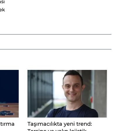
sı
rek
ştırma
Taşımacılıkta yeni trend: