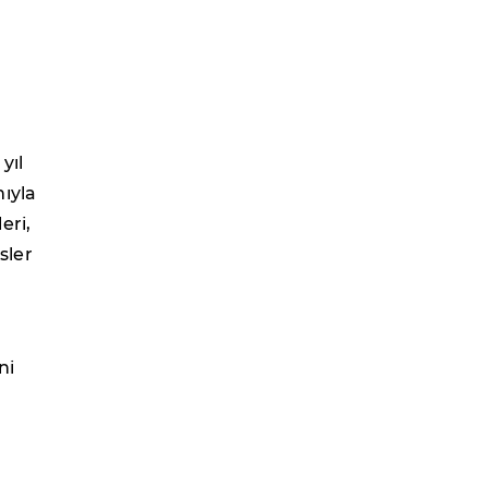
yıl
ıyla
eri,
isler
ni