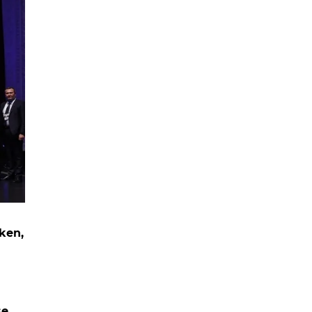
rken,
se