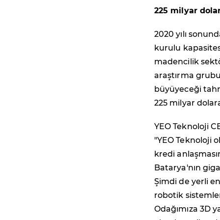
225 milyar dola
2020 yılı sonun
kurulu kapasites
madencilik sekt
araştırma grubu
büyüyeceği tah
225 milyar dolar
YEO Teknoloji CE
"YEO Teknoloji o
kredi anlaşmasın
Batarya'nın giga
Şimdi de yerli en
robotik sistemler
Odağımıza 3D ya