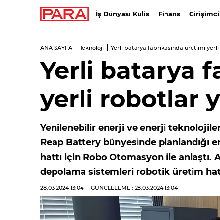
İş Dünyası Kulis
Finans
Girişimci
ANA SAYFA
Teknoloji
Yerli batarya fabrikasında üretimi yerl
Yerli batarya 
yerli robotlar
Yenilenebilir enerji ve enerji teknolojil
Reap Battery bünyesinde planlandığı en
hattı için Robo Otomasyon ile anlaştı. 
depolama sistemleri robotik üretim hat
28.03.2024
13:04
GÜNCELLEME : 28.03.2024
13:04