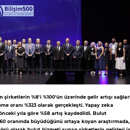
 şirketlerin %8'i %100'ün üzerinde gelir artışı sağla
me oranı %323 olarak gerçekleşti. Yapay zeka
 önceki yıla göre %58 artış kaydedildi. Bulut
%60 oranında büyüdüğünü ortaya koyan araştırmada,
rü olarak bulut hizmeti sunan şirketlerin gelirleri i