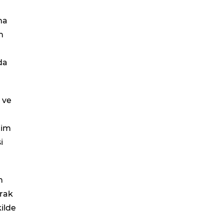
ma
n
da
 ve
tim
i
n
arak
ilde