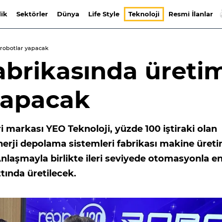
lik
Sektörler
Dünya
Life Style
Teknoloji
Resmi İlanlar
i robotlar yapacak
fabrikasında üreti
 yapacak
eri markası YEO Teknoloji, yüzde 100 iştiraki olan
erji depolama sistemleri fabrikası makine üret
Anlaşmayla birlikte ileri seviyede otomasyonla en
tında üretilecek.