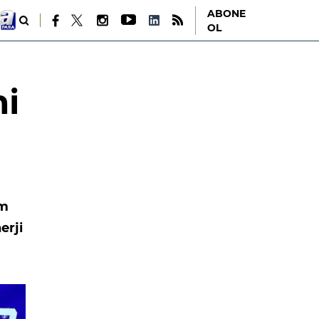
ABONE
OL
mi
im
erji