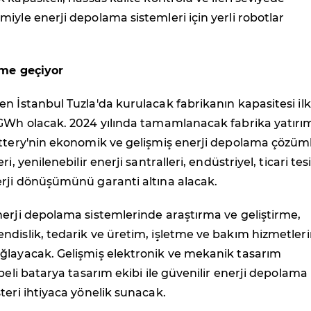
iyle enerji depolama sistemleri için yerli robotlar
ime geçiyor
n İstanbul Tuzla'da kurulacak fabrikanın kapasitesi ilk 
 GWh olacak. 2024 yılında tamamlanacak fabrika yatırım
ttery'nin ekonomik ve gelişmiş enerji depolama çözüml
i, yenilenebilir enerji santralleri, endüstriyel, ticari tes
erji dönüşümünü garanti altına alacak.
erji depolama sistemlerinde araştırma ve geliştirme,
dislik, tedarik ve üretim, işletme ve bakım hizmetleri
ğlayacak. Gelişmiş elektronik ve mekanik tasarım
übeli batarya tasarım ekibi ile güvenilir enerji depolama
teri ihtiyaca yönelik sunacak.