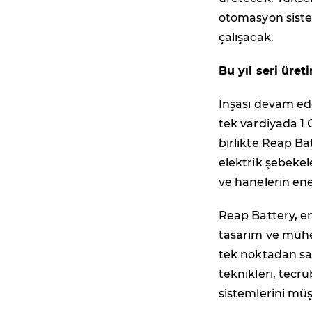
otomasyon sistem
çalışacak.
Bu yıl seri üret
İnşası devam ede
tek vardiyada 1
birlikte Reap Ba
elektrik şebekeler
ve hanelerin en
Reap Battery, en
tasarım ve mühen
tek noktadan sa
teknikleri, tecr
sistemlerini müş