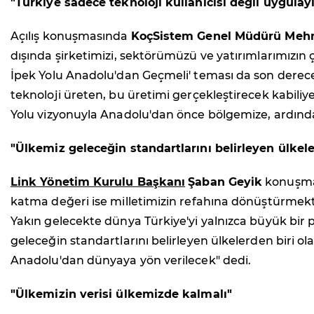
"Türkiye sadece teknoloji kullanıcısı değil uygula
Açılış konuşmasında
KoçSistem Genel Müdürü Mehm
dışında şirketimizi, sektörümüzü ve yatırımlarımızın çı
İpek Yolu Anadolu'dan Geçmeli' teması da son derece a
teknoloji üreten, bu üretimi gerçekleştirecek kabiliye
Yolu vizyonuyla Anadolu'dan önce bölgemize, ardın
"Ülkemiz geleceğin standartlarını belirleyen ülkele
Link Yönetim Kurulu Başkanı
Şaban Geyik
konuşmas
katma değeri ise milletimizin refahına dönüştürmekti
Yakın gelecekte dünya Türkiye'yi yalnızca büyük bir pa
geleceğin standartlarını belirleyen ülkelerden biri 
Anadolu'dan dünyaya yön verilecek" dedi.
"Ülkemizin verisi ülkemizde kalmalı"