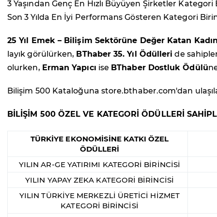
3 Yaşından Genç En Hızlı Büyüyen Şirketler Kategori B
Son 3 Yılda En İyi Performans Gösteren Kategori Birin
25 Yıl Emek – Bilişim Sektörüne Değer Katan Kadın
layık görülürken,
BThaber 35. Yıl Ödülleri
de sahiple
olurken,
Erman Yapıcı
ise
BThaber Dostluk Ödülü
ne
Bilişim 500 Kataloğuna store.bthaber.com'dan ulaşılab
BİLİŞİM 500 ÖZEL VE KATEGORİ ÖDÜLLERİ SAHİPL
TÜRKİYE EKONOMİSİNE KATKI ÖZEL
ÖDÜLLERİ
YILIN AR-GE YATIRIMI KATEGORİ BİRİNCİSİ
YILIN YAPAY ZEKA KATEGORİ BİRİNCİSİ
YILIN TÜRKİYE MERKEZLİ ÜRETİCİ HİZMET
KATEGORİ BİRİNCİSİ