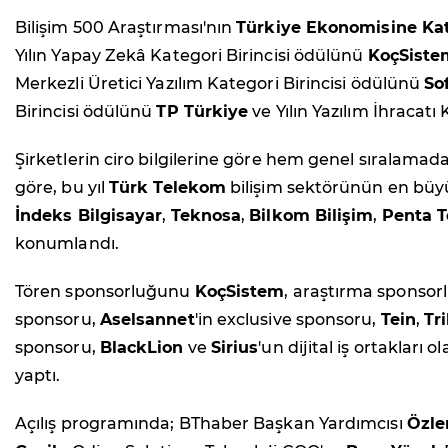
Bilişim 500 Araştırması'nın
Türkiye Ekonomisine Kat
Yılın Yapay Zekâ Kategori Birincisi ödülünü
KoçSiste
Merkezli Üretici Yazılım Kategori Birincisi ödülünü
So
Birincisi ödülünü
TP Türkiye
ve Yılın Yazılım İhracatı
Şirketlerin ciro bilgilerine göre hem genel sıralamad
göre, bu yıl
Türk Telekom
bilişim sektörünün en büyü
İndeks Bilgisayar
,
Teknosa
,
Bilkom Bilişim
,
Penta T
konumlandı.
Tören sponsorluğunu
KoçSistem
, araştırma sponso
sponsoru,
Aselsannet
'in exclusive sponsoru,
Tein
,
Tr
sponsoru,
BlackLion
ve
Sirius
'un dijital iş ortakları
yaptı.
Açılış programında; BThaber Başkan Yardımcısı
Özl