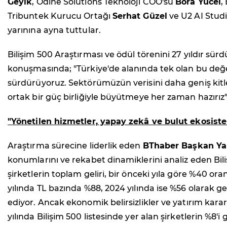
Geyik
, Odine Solutions Teknoloji COO'su
Bora Yücel
,
Tribuntek Kurucu Ortağı
Serhat Güzel
ve U2 AI Stud
yarınına ayna tuttular.
Bilişim 500 Araştırması ve ödül törenini 27 yıldır sü
konuşmasında; "Türkiye'de alanında tek olan bu değer
sürdürüyoruz. Sektörümüzün verisini daha geniş kitle
ortak bir güç birliğiyle büyütmeye her zaman hazırız"
"Yönetilen hizmetler, yapay zekâ ve bulut ekosiste
Araştırma sürecine liderlik eden
BThaber Başkan Ya
konumlarını ve rekabet dinamiklerini analiz eden Bili
şirketlerin toplam geliri, bir önceki yıla göre %40 ora
yılında TL bazında %88, 2024 yılında ise %56 olarak 
ediyor. Ancak ekonomik belirsizlikler ve yatırım kar
yılında Bilişim 500 listesinde yer alan şirketlerin %8'