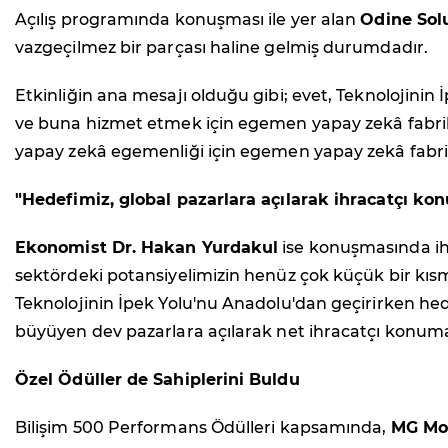
Açılış programında konuşması ile yer alan
Odine Sol
vazgeçilmez bir parçası haline gelmiş durumdadır.
Etkinliğin ana mesajı olduğu gibi; evet, Teknolojini
ve buna hizmet etmek için egemen yapay zekâ fabrika
yapay zekâ egemenliği için egemen yapay zekâ fabrika
"Hedefimiz, global pazarlara açılarak ihracatçı ko
Ekonomist Dr. Hakan Yurdakul
ise konuşmasında ihra
sektördeki potansiyelimizin henüz çok küçük bir kısmın
Teknolojinin İpek Yolu'nu Anadolu'dan geçirirken hede
büyüyen dev pazarlara açılarak net ihracatçı konuma
Özel Ödüller de Sahiplerini Buldu
Bilişim 500 Performans Ödülleri kapsamında,
MG Mob