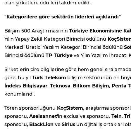
olan şirketlere ödülleri takdim edildi.
"Kategorilere göre sektörün liderleri açıklandı"
Bilişim 500 Araştırması'nın
Türkiye Ekonomisine Kat
Yılın Yapay Zekâ Kategori Birincisi ödülünü
KoçSiste
Merkezli Üretici Yazılım Kategori Birincisi ödülünü
So
Birincisi ödülünü
TP Türkiye
ve Yılın Yazılım İhracatı
Şirketlerin ciro bilgilerine göre hem genel sıralamad
göre, bu yıl
Türk Telekom
bilişim sektörünün en büyü
İndeks Bilgisayar
,
Teknosa
,
Bilkom Bilişim
,
Penta T
konumlandı.
Tören sponsorluğunu
KoçSistem
, araştırma sponso
sponsoru,
Aselsannet
'in exclusive sponsoru,
Tein
,
Tr
sponsoru,
BlackLion
ve
Sirius
'un dijital iş ortakları