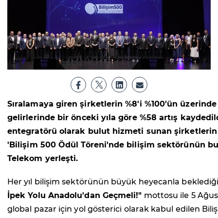
Sıralamaya giren şirketlerin %8'i %100'ün üzerinde
gelirlerinde bir önceki yıla göre %58 artış kayde
entegratörü olarak bulut hizmeti sunan şirketlerin g
'Bilişim 500 Ödül Töreni'nde bilişim sektörünün bugü
Telekom yerleşti.
Her yıl bilişim sektörünün büyük heyecanla beklediğ
İpek Yolu Anadolu'dan Geçmeli!"
mottosu ile 5 Ağus
global pazar için yol gösterici olarak kabul edilen Bili