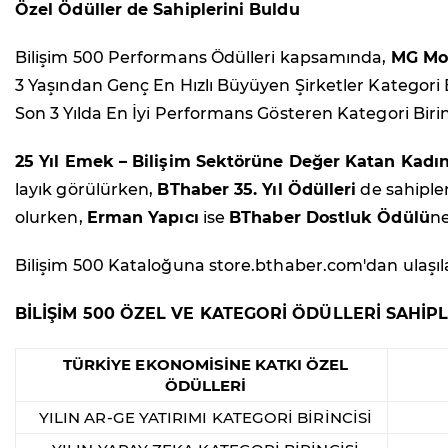
Özel Ödüller de Sahiplerini Buldu
Bilişim 500 Performans Ödülleri kapsamında,
MG Mob
3 Yaşından Genç En Hızlı Büyüyen Şirketler Kategori B
Son 3 Yılda En İyi Performans Gösteren Kategori Birin
25 Yıl Emek – Bilişim Sektörüne Değer Katan Kadın
layık görülürken,
BThaber 35. Yıl Ödülleri
de sahiple
olurken,
Erman Yapıcı
ise
BThaber Dostluk Ödülü
ne
Bilişim 500 Kataloğuna store.bthaber.com'dan ulaşılab
BİLİŞİM 500 ÖZEL VE KATEGORİ ÖDÜLLERİ SAHİPL
TÜRKİYE EKONOMİSİNE KATKI ÖZEL
ÖDÜLLERİ
YILIN AR-GE YATIRIMI KATEGORİ BİRİNCİSİ