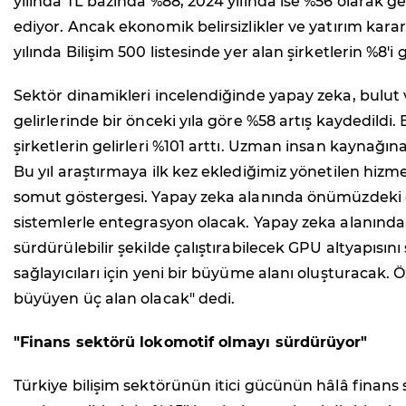
yılında TL bazında %88, 2024 yılında ise %56 olarak 
ediyor. Ancak ekonomik belirsizlikler ve yatırım kar
yılında Bilişim 500 listesinde yer alan şirketlerin %8'
Sektör dinamikleri incelendiğinde yapay zeka, bulut v
gelirlerinde bir önceki yıla göre %58 artış kaydedil
şirketlerin gelirleri %101 arttı. Uzman insan kaynağı
Bu yıl araştırmaya ilk kez eklediğimiz yönetilen hizm
somut göstergesi. Yapay zeka alanında önümüzdeki dön
sistemlerle entegrasyon olacak. Yapay zeka alanında, r
sürdürülebilir şekilde çalıştırabilecek GPU altyapısın
sağlayıcıları için yeni bir büyüme alanı oluşturacak.
büyüyen üç alan olacak" dedi.
"Finans sektörü lokomotif olmayı sürdürüyor"
Türkiye bilişim sektörünün itici gücünün hâlâ fina