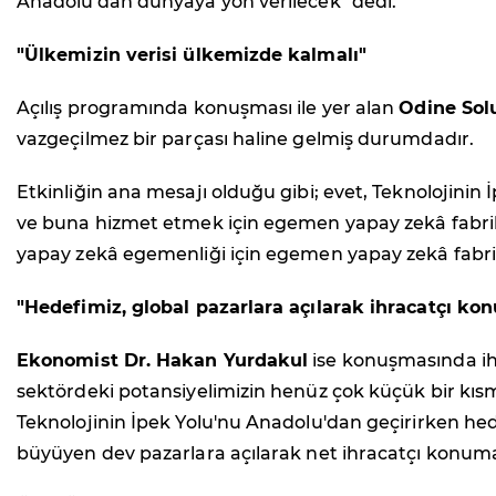
Anadolu'dan dünyaya yön verilecek" dedi.
"Ülkemizin verisi ülkemizde kalmalı"
Açılış programında konuşması ile yer alan
Odine Sol
vazgeçilmez bir parçası haline gelmiş durumdadır.
Etkinliğin ana mesajı olduğu gibi; evet, Teknolojini
ve buna hizmet etmek için egemen yapay zekâ fabrika
yapay zekâ egemenliği için egemen yapay zekâ fabrika
"Hedefimiz, global pazarlara açılarak ihracatçı ko
Ekonomist Dr. Hakan Yurdakul
ise konuşmasında ihra
sektördeki potansiyelimizin henüz çok küçük bir kısmın
Teknolojinin İpek Yolu'nu Anadolu'dan geçirirken hede
büyüyen dev pazarlara açılarak net ihracatçı konuma