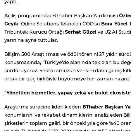
yaptı.
Açılış programında; BThaber Başkan Yardımcısı
Özl
Geyik
, Odine Solutions Teknoloji COO'su
Bora Yücel
,
Tribuntek Kurucu Ortağı
Serhat Güzel
ve U2 AI Stud
yarınına ayna tuttular.
Bilişim 500 Araştırması ve ödül törenini 27 yıldır sü
konuşmasında; "Türkiye'de alanında tek olan bu değer
sürdürüyoruz. Sektörümüzün verisini daha geniş kitle
ortak bir güç birliğiyle büyütmeye her zaman hazırız"
"Yönetilen hizmetler, yapay zekâ ve bulut ekosiste
Araştırma sürecine liderlik eden
BThaber Başkan Ya
konumlarını ve rekabet dinamiklerini analiz eden Bili
şirketlerin toplam geliri, bir önceki yıla göre %40 ora