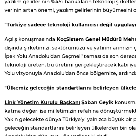
yazılım gelirlerinin %45'i bankaların teknoloji şirketle
verinin artan önemi, yazılım gelirlerinin büyümesini o
"Türkiye sadece teknoloji kullanıcısı değil uygula
Açılış konuşmasında
KoçSistem Genel Müdürü Mehm
dışında şirketimizi, sektörümüzü ve yatırımlarımızın çı
İpek Yolu Anadolu'dan Geçmeli' teması da son derece a
teknoloji üreten, bu üretimi gerçekleştirecek kabiliye
Yolu vizyonuyla Anadolu'dan önce bölgemize, ardın
"Ülkemiz geleceğin standartlarını belirleyen ülkele
Link Yönetim Kurulu Başkanı
Şaban Geyik
konuşmas
katma değeri ise milletimizin refahına dönüştürmekti
Yakın gelecekte dünya Türkiye'yi yalnızca büyük bir pa
geleceğin standartlarını belirleyen ülkelerden biri 