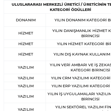
ULUSLARARASI MERKEZLİ ÜRETİCİ / ÜRETİCİNİN T
KATEGORİ ÖDÜLLERİ
DONANIM
YILIN DONANIM KATEGORİ Bİ
YILIN DANIŞMANLIK HİZMET 
HİZMET
BİRİNCİSİ
HİZMET
YILIN HİZMET KATEGORİ BİR
HİZMET
YILIN DIŞ KAYNAK KULLANIM
YILIN VERİ AMBARI VE İŞ ZEKAS
YAZILIM
KATEGORİ BİRİNCİSİ
YAZILIM
YILIN CRM YAZILIMI KATEGORİ 
YAZILIM
YILIN ERP YAZILIMI KATEGORİ 
YILIN İŞ UYGULAMALARI YAZILI
YAZILIM
BİRİNCİSİ
YILIN SEKTÖREL YAZILIM Fİ
YAZILIM