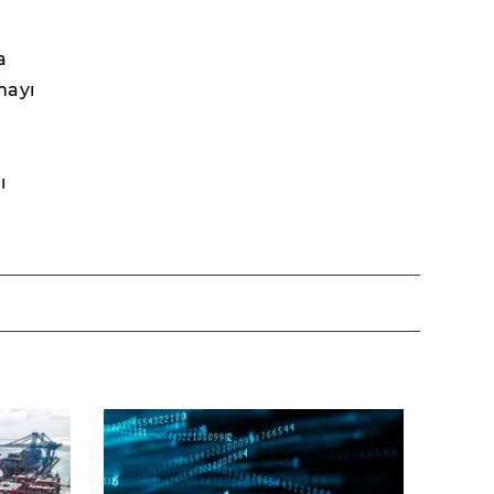
a
mayı
ı