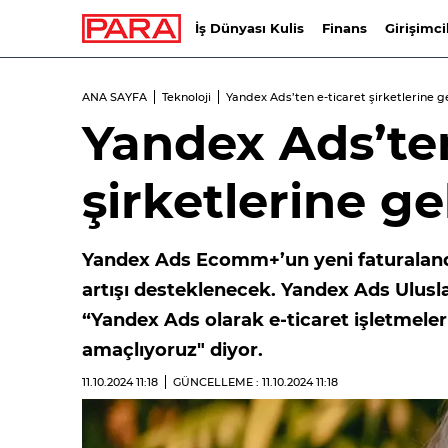
İş Dünyası Kulis
Finans
Girişimci
ANA SAYFA
Teknoloji
Yandex Ads’ten e-ticaret şirketlerine ge
Yandex Ads’ten
şirketlerine gel
Yandex Ads Ecomm+’un yeni faturalandırm
artışı desteklenecek. Yandex Ads Ulus
“Yandex Ads olarak e-ticaret işletmel
amaçlıyoruz" diyor.
11.10.2024
11:18
GÜNCELLEME : 11.10.2024
11:18