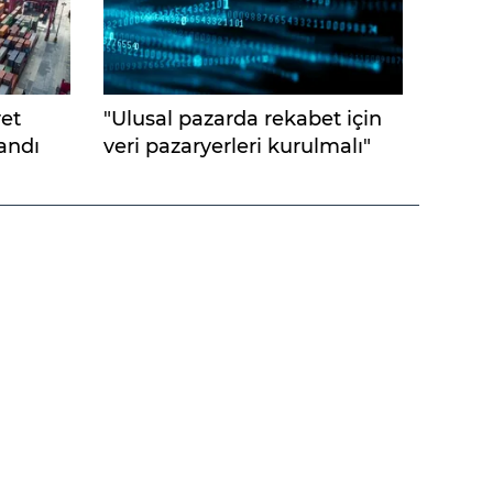
ret
"Ulusal pazarda rekabet için
andı
veri pazaryerleri kurulmalı"