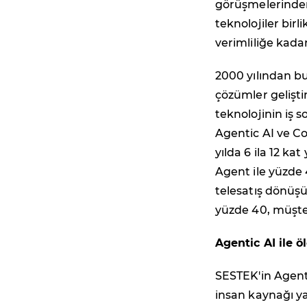
görüşmelerinden 
teknolojiler bir
verimliliğe kadar
2000 yılından bu
çözümler gelişt
teknolojinin iş s
Agentic AI ve Co
yılda 6 ila 12 ka
Agent ile yüzde 
telesatış dönüşü
yüzde 40, müşter
Agentic AI ile öl
SESTEK'in Agenti
insan kaynağı yat