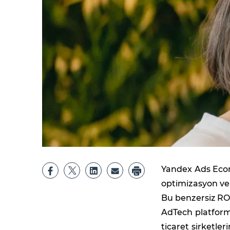
Yandex Ads Ecom
optimizasyon ve 
Bu benzersiz RO
AdTech platform
ticaret şirketle