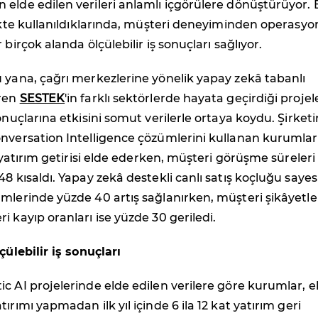
elde edilen verileri anlamlı içgörülere dönüştürüyor.
likte kullanıldıklarında, müşteri deneyiminden operasyo
 birçok alanda ölçülebilir iş sonuçları sağlıyor.
 yana, çağrı merkezlerine yönelik yapay zekâ tabanlı
iren
SESTEK
'in farklı sektörlerde hayata geçirdiği projel
onuçlarına etkisini somut verilerle ortaya koydu. Şirketi
nversation Intelligence çözümlerini kullanan kurumlar 
t yatırım getirisi elde ederken, müşteri görüşme süreleri
48 kısaldı. Yapay zekâ destekli canlı satış koçluğu saye
mlerinde yüzde 40 artış sağlanırken, müşteri şikâyetle
i kayıp oranları ise yüzde 30 geriledi.
çülebilir iş sonuçları
c AI projelerinde elde edilen verilere göre kurumlar, e
ırımı yapmadan ilk yıl içinde 6 ila 12 kat yatırım geri