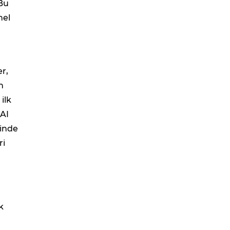
 Bu
nel
er,
n
ilk
 AI
sinde
ri
k