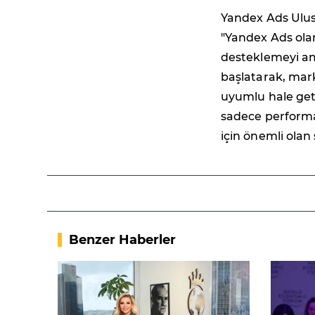
Yandex Ads Ulus
"Yandex Ads ola
desteklemeyi am
başlatarak, mark
uyumlu hale geti
sadece performa
için önemli olan
Benzer Haberler