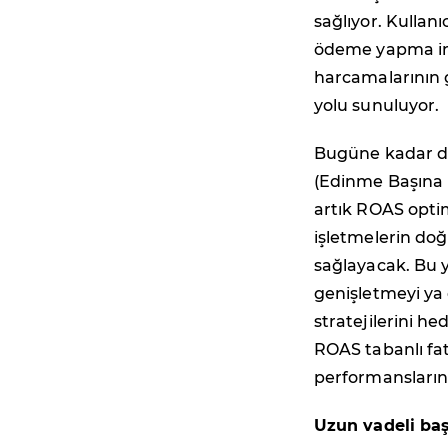
sağlıyor. Kullanı
ödeme yapma imk
harcamalarının 
yolu sunuluyor.
Bugüne kadar d
(Edinme Başına
artık ROAS opti
işletmelerin do
sağlayacak. Bu ye
genişletmeyi ya 
stratejilerini he
ROAS tabanlı fa
performansların
Uzun vadeli baş