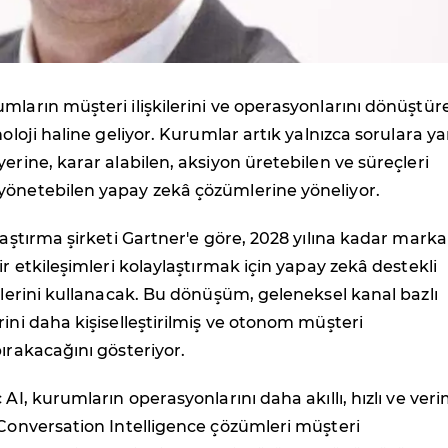
mların müşteri ilişkilerini ve operasyonlarını dönüştür
noloji haline geliyor. Kurumlar artık yalnızca sorulara ya
yerine, karar alabilen, aksiyon üretebilen ve süreçleri
yönetebilen yapay zekâ çözümlerine yöneliyor.
araştırma şirketi Gartner'e göre, 2028 yılına kadar marka
ir etkileşimleri kolaylaştırmak için yapay zekâ destekli
jilerini kullanacak. Bu dönüşüm, geleneksel kanal bazlı
rini daha kişiselleştirilmiş ve otonom müşteri
bırakacağını gösteriyor.
 AI, kurumların operasyonlarını daha akıllı, hızlı ve veri
 Conversation Intelligence çözümleri müşteri