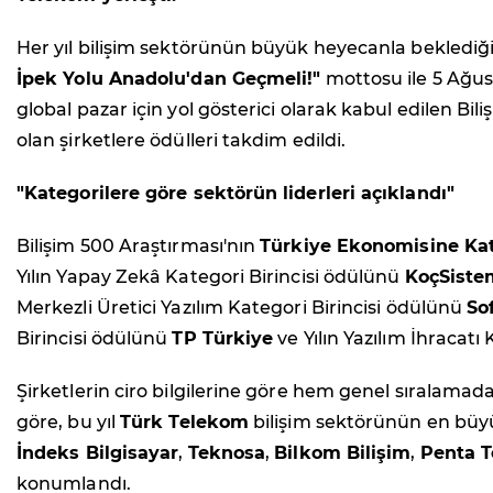
Her yıl bilişim sektörünün büyük heyecanla beklediğ
İpek Yolu Anadolu'dan Geçmeli!"
mottosu ile 5 Ağus
global pazar için yol gösterici olarak kabul edilen Bili
olan şirketlere ödülleri takdim edildi.
"Kategorilere göre sektörün liderleri açıklandı"
Bilişim 500 Araştırması'nın
Türkiye Ekonomisine Kat
Yılın Yapay Zekâ Kategori Birincisi ödülünü
KoçSiste
Merkezli Üretici Yazılım Kategori Birincisi ödülünü
So
Birincisi ödülünü
TP Türkiye
ve Yılın Yazılım İhracatı
Şirketlerin ciro bilgilerine göre hem genel sıralamad
göre, bu yıl
Türk Telekom
bilişim sektörünün en büyü
İndeks Bilgisayar
,
Teknosa
,
Bilkom Bilişim
,
Penta T
konumlandı.