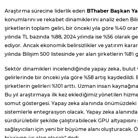
Araştırma sürecine liderlik eden
BThaber Başkan Ya
konumlarını ve rekabet dinamiklerini analiz eden Bili
şirketlerin toplam geliri, bir önceki yıla göre %40 ora
yılında TL bazında %88, 2024 yılında ise %56 olarak 
ediyor. Ancak ekonomik belirsizlikler ve yatırım kar
yılında Bilişim 500 listesinde yer alan şirketlerin %8'
Sektör dinamikleri incelendiğinde yapay zeka, bulut v
gelirlerinde bir önceki yıla göre %58 artış kaydedil
şirketlerin gelirleri %101 arttı. Uzman insan kaynağı
Bu yıl araştırmaya ilk kez eklediğimiz yönetilen hizm
somut göstergesi. Yapay zeka alanında önümüzdeki dön
sistemlerle entegrasyon olacak. Yapay zeka alanında, r
sürdürülebilir şekilde çalıştırabilecek GPU altyapısın
sağlayıcıları için yeni bir büyüme alanı oluşturacak.
büyüyen üç alan olacak" dedi.