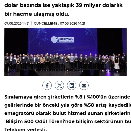
dolar bazında ise yaklaşık 39 milyar dolarlık
bir hacme ulaşmış oldu.
07.08.2026
14:21
GÜNCELLEME : 07.08.2026
14:21
Sıralamaya giren şirketlerin %8'i %100'ün üzerinde
gelirlerinde bir önceki yıla göre %58 artış kayde
entegratörü olarak bulut hizmeti sunan şirketlerin g
'Bilişim 500 Ödül Töreni'nde bilişim sektörünün bugü
Telekom yerleşti.