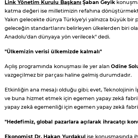
Link Yönetim Kurulu Başkanı
Şaban Geyik
konuşmas
katma değeri ise milletimizin refahına dönüştürmekti
Yakın gelecekte dünya Türkiye'yi yalnızca büyük bir pa
geleceğin standartlarını belirleyen ülkelerden biri 
Anadolu'dan dünyaya yön verilecek" dedi.
"Ülkemizin verisi ülkemizde kalmalı"
Açılış programında konuşması ile yer alan
Odine Sol
vazgeçilmez bir parçası haline gelmiş durumdadır.
Etkinliğin ana mesajı olduğu gibi; evet, Teknolojini
ve buna hizmet etmek için egemen yapay zekâ fabrika
yapay zekâ egemenliği için egemen yapay zekâ fabrika
"Hedefimiz, global pazarlara açılarak ihracatçı ko
Ekonomist Dr. Hakan Yurdakul
ise konuşmasında ihra