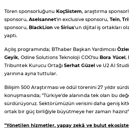
Tören sponsorluğunu
KoçSistem
, araştırma sponso
sponsoru,
Aselsannet
'in exclusive sponsoru,
Tein
,
Tr
sponsoru,
BlackLion
ve
Sirius
'un dijital iş ortakları
yaptı.
Açılış programında; BThaber Başkan Yardımcısı
Özl
Geyik
, Odine Solutions Teknoloji COO'su
Bora Yücel
,
Tribuntek Kurucu Ortağı
Serhat Güzel
ve U2 AI Stud
yarınına ayna tuttular.
Bilişim 500 Araştırması ve ödül törenini 27 yıldır sü
konuşmasında; "Türkiye'de alanında tek olan bu değer
sürdürüyoruz. Sektörümüzün verisini daha geniş kitle
ortak bir güç birliğiyle büyütmeye her zaman hazırız"
"Yönetilen hizmetler, yapay zekâ ve bulut ekosiste