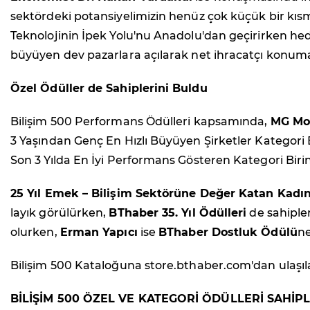
sektördeki potansiyelimizin henüz çok küçük bir kısmın
Teknolojinin İpek Yolu'nu Anadolu'dan geçirirken hede
büyüyen dev pazarlara açılarak net ihracatçı konuma
Özel Ödüller de Sahiplerini Buldu
Bilişim 500 Performans Ödülleri kapsamında,
MG Mob
3 Yaşından Genç En Hızlı Büyüyen Şirketler Kategori B
Son 3 Yılda En İyi Performans Gösteren Kategori Birin
25 Yıl Emek – Bilişim Sektörüne Değer Katan Kadın
layık görülürken,
BThaber 35. Yıl Ödülleri
de sahiple
olurken,
Erman Yapıcı
ise
BThaber Dostluk Ödülü
ne
Bilişim 500 Kataloğuna store.bthaber.com'dan ulaşılab
BİLİŞİM 500 ÖZEL VE KATEGORİ ÖDÜLLERİ SAHİPL