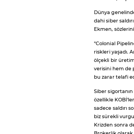
Dünya genelinde
dahi siber saldır
Ekmen, sözlerini
"Colonial Pipeli
riskleri yaşadı.
ölçekli bir üret
verisini hem de 
bu zarar telafi e
Siber sigortanı
özellikle KOBİ'l
sadece saldırı s
biz sürekli vurgu
Krizden sonra d
Brokerlik olarak