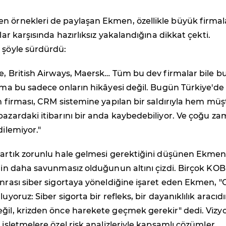
n örnekleri de paylaşan Ekmen, özellikle büyük firmal
ılar karşısında hazırlıksız yakalandığına dikkat çekti.
 şöyle sürdürdü:
ne, British Airways, Maersk… Tüm bu dev firmalar bile b
 Ama bu sadece onların hikâyesi değil. Bugün Türkiye'de
im firması, CRM sistemine yapılan bir saldırıyla hem müş
pazardaki itibarını bir anda kaybedebiliyor. Ve çoğu z
dilemiyor."
n artık zorunlu hale gelmesi gerektiğini düşünen Ekmen
erin daha savunmasız olduğunun altını çizdi. Birçok KOB
onrası siber sigortaya yöneldiğine işaret eden Ekmen, "
luyoruz: Siber sigorta bir refleks, bir dayanıklılık aracıdı
eğil, krizden önce harekete geçmek gerekir" dedi. Vizy
, işletmelere özel risk analizleriyle kapsamlı çözümler