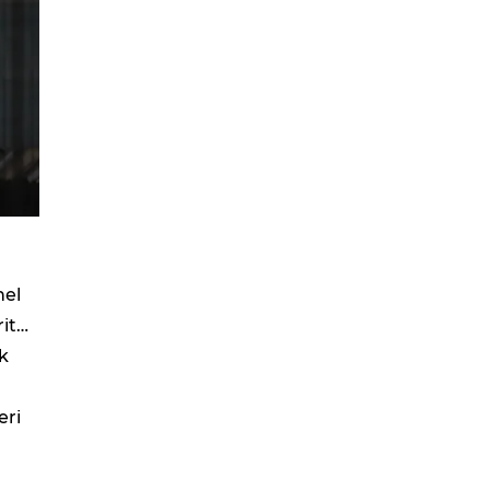
nel
rit…
k
eri