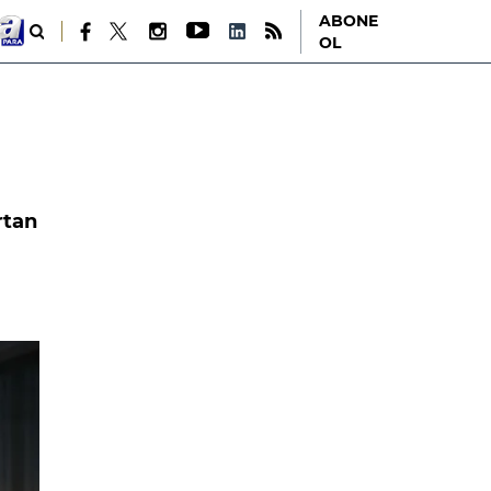
ABONE
OL
rtan