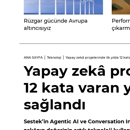
Rüzgar gücünde Avrupa
Perfor
altıncısıyız
çıkarma
mi?
ANA SAYFA
Teknoloji
Yapay zekâ projelerinde ilk yılda 12 kat
Yapay zekâ pro
12 kata varan y
sağlandı
Sestek’in Agentic AI ve Conversation In