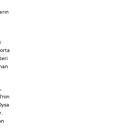
arın
u
 orta
teri
aman
,
İ'nin
Oysa
r.
on