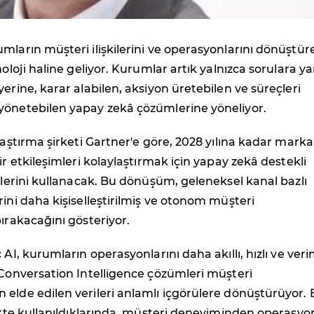
mların müşteri ilişkilerini ve operasyonlarını dönüştür
noloji haline geliyor. Kurumlar artık yalnızca sorulara ya
yerine, karar alabilen, aksiyon üretebilen ve süreçleri
yönetebilen yapay zekâ çözümlerine yöneliyor.
araştırma şirketi Gartner'e göre, 2028 yılına kadar marka
ir etkileşimleri kolaylaştırmak için yapay zekâ destekli
jilerini kullanacak. Bu dönüşüm, geleneksel kanal bazlı
rini daha kişiselleştirilmiş ve otonom müşteri
bırakacağını gösteriyor.
 AI, kurumların operasyonlarını daha akıllı, hızlı ve veri
 Conversation Intelligence çözümleri müşteri
elde edilen verileri anlamlı içgörülere dönüştürüyor.
likte kullanıldıklarında, müşteri deneyiminden operasyo