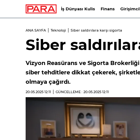
İş Dünyası Kulis
Finans
Girişimci
ANA SAYFA
Teknoloji
Siber saldırılara karşı sigorta
Siber saldırıla
Vizyon Reasürans ve Sigorta Brokerliğ
siber tehditlere dikkat çekerek, şirketleri
olmaya çağırdı.
20.05.2025
12:11
GÜNCELLEME : 20.05.2025
12:11