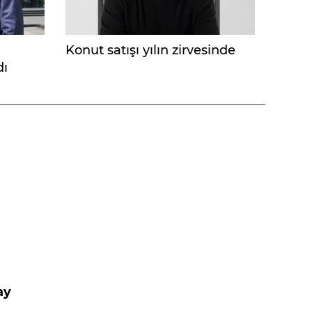
Konut satışı yılın zirvesinde
dı
ay