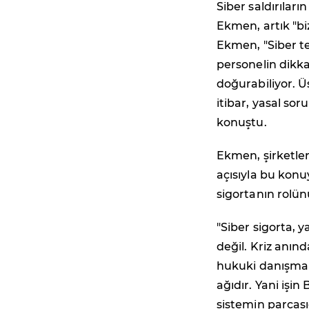
Siber saldırıları
Ekmen, artık "bi
Ekmen, "Siber te
personelin dikkat
doğurabiliyor. Ü
itibar, yasal so
konuştu.
Ekmen, şirketleri
açısıyla bu konu
sigortanın rolün
"Siber sigorta, y
değil. Kriz anın
hukuki danışman
ağıdır. Yani işi
sistemin parçasıd