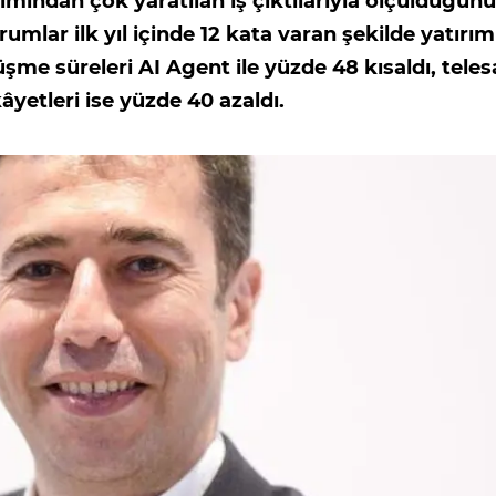
ımından çok yaratılan iş çıktılarıyla ölçüldüğünü
rumlar ilk yıl içinde 12 kata varan şekilde yatırım
me süreleri AI Agent ile yüzde 48 kısaldı, teles
âyetleri ise yüzde 40 azaldı.