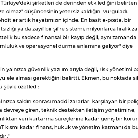
n Türkiye'deki şirketleri de derinden etkilediğini belirten
ze olmaz" düşüncesinin yetersiz kaldığını vurguladı.
hditler artık hayatımızın içinde. En basit e-posta, bir
sizliği ya da zayıf bir şifre sistemi, milyonlarca liralık z
stelik bu sadece finansal bir kayıp değil; aynı zamanda
rumluluk ve operasyonel durma anlamına geliyor" diye
n yalnızca güvenlik yazılımlarıyla değil, risk yönetimi b
yu ele alması gerektiğini belirtti. Ekmen, bu noktada si
ü şöyle özetledi:
alnızca saldırı sonrası maddi zararları karşılayan bir poli
da devreye giren, teknik destekten iletişim yönetimine,
lıktan veri kurtarma süreçlerine kadar geniş bir kor
n BT kısmı kadar finans, hukuk ve yönetim katmanı da b
ır."