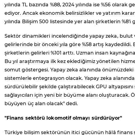
yılında TL bazında %88, 2024 yılında ise %56 olarak 
ediyor. Ancak ekonomik belirsizlikler ve yatırım kar
yılında Bilişim 500 listesinde yer alan şirketlerin %8'
Sektör dinamikleri incelendiğinde yapay zeka, bulut v
gelirlerinde bir önceki yıla göre %58 artış kaydedil
şirketlerin gelirleri %101 arttı. Uzman insan kaynağı
Bu yıl araştırmaya ilk kez eklediğimiz yönetilen hizm
somut göstergesi. Yapay zeka alanında önümüzdeki dön
sistemlerle entegrasyon olacak. Yapay zeka alanında, r
sürdürülebilir şekilde çalıştırabilecek GPU altyapısın
sağlayıcıları için yeni bir büyüme alanı oluşturacak.
büyüyen üç alan olacak" dedi.
"Finans sektörü lokomotif olmayı sürdürüyor"
Türkiye bilişim sektörünün itici gücünün hâlâ fina