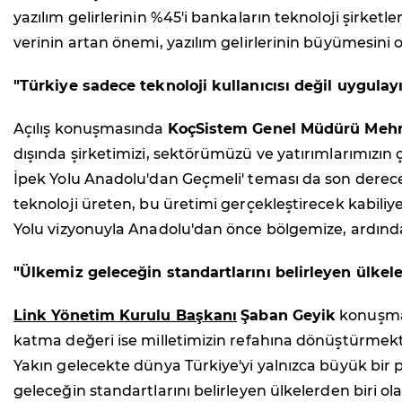
yazılım gelirlerinin %45'i bankaların teknoloji şirketle
verinin artan önemi, yazılım gelirlerinin büyümesini o
"Türkiye sadece teknoloji kullanıcısı değil uygula
Açılış konuşmasında
KoçSistem Genel Müdürü Mehm
dışında şirketimizi, sektörümüzü ve yatırımlarımızın çı
İpek Yolu Anadolu'dan Geçmeli' teması da son derece a
teknoloji üreten, bu üretimi gerçekleştirecek kabiliye
Yolu vizyonuyla Anadolu'dan önce bölgemize, ardın
"Ülkemiz geleceğin standartlarını belirleyen ülkele
Link Yönetim Kurulu Başkanı
Şaban Geyik
konuşmas
katma değeri ise milletimizin refahına dönüştürmekti
Yakın gelecekte dünya Türkiye'yi yalnızca büyük bir pa
geleceğin standartlarını belirleyen ülkelerden biri 