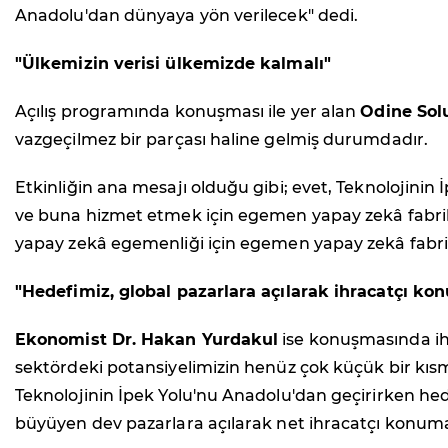
Anadolu'dan dünyaya yön verilecek" dedi.
"Ülkemizin verisi ülkemizde kalmalı"
Açılış programında konuşması ile yer alan
Odine Sol
vazgeçilmez bir parçası haline gelmiş durumdadır.
Etkinliğin ana mesajı olduğu gibi; evet, Teknolojini
ve buna hizmet etmek için egemen yapay zekâ fabrika
yapay zekâ egemenliği için egemen yapay zekâ fabrika
"Hedefimiz, global pazarlara açılarak ihracatçı ko
Ekonomist Dr. Hakan Yurdakul
ise konuşmasında ihra
sektördeki potansiyelimizin henüz çok küçük bir kısmın
Teknolojinin İpek Yolu'nu Anadolu'dan geçirirken hede
büyüyen dev pazarlara açılarak net ihracatçı konuma