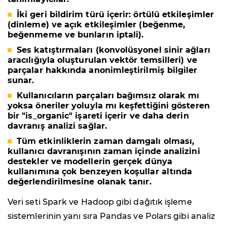
İki geri bildirim türü içerir: örtülü etkileşimler
(dinleme) ve açık etkileşimler (beğenme,
beğenmeme ve bunların iptali).
Ses katıştırmaları (konvolüsyonel sinir ağları
aracılığıyla oluşturulan vektör temsilleri) ve
parçalar hakkında anonimleştirilmiş bilgiler
sunar.
Kullanıcıların parçaları bağımsız olarak mı
yoksa öneriler yoluyla mı keşfettiğini gösteren
bir "is_organic" işareti içerir ve daha derin
davranış analizi sağlar.
Tüm etkinliklerin zaman damgalı olması,
kullanıcı davranışının zaman içinde analizini
destekler ve modellerin gerçek dünya
kullanımına çok benzeyen koşullar altında
değerlendirilmesine olanak tanır.
Veri seti Spark ve Hadoop gibi dağıtık işleme
sistemlerinin yanı sıra Pandas ve Polars gibi analiz