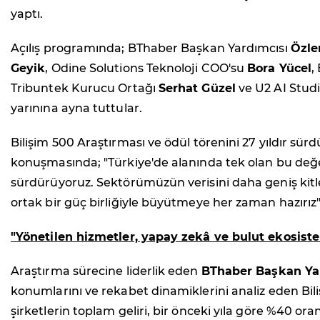
yaptı.
Açılış programında; BThaber Başkan Yardımcısı
Özl
Geyik
, Odine Solutions Teknoloji COO'su
Bora Yücel
,
Tribuntek Kurucu Ortağı
Serhat Güzel
ve U2 AI Stud
yarınına ayna tuttular.
Bilişim 500 Araştırması ve ödül törenini 27 yıldır sü
konuşmasında; "Türkiye'de alanında tek olan bu değer
sürdürüyoruz. Sektörümüzün verisini daha geniş kitle
ortak bir güç birliğiyle büyütmeye her zaman hazırız"
"Yönetilen hizmetler, yapay zekâ ve bulut ekosiste
Araştırma sürecine liderlik eden
BThaber Başkan Ya
konumlarını ve rekabet dinamiklerini analiz eden Bili
şirketlerin toplam geliri, bir önceki yıla göre %40 ora