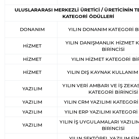
ULUSLARARASI MERKEZLİ ÜRETİCİ / ÜRETİCİNİN T
KATEGORİ ÖDÜLLERİ
DONANIM
YILIN DONANIM KATEGORİ Bİ
YILIN DANIŞMANLIK HİZMET 
HİZMET
BİRİNCİSİ
HİZMET
YILIN HİZMET KATEGORİ BİR
HİZMET
YILIN DIŞ KAYNAK KULLANIM
YILIN VERİ AMBARI VE İŞ ZEKAS
YAZILIM
KATEGORİ BİRİNCİSİ
YAZILIM
YILIN CRM YAZILIMI KATEGORİ 
YAZILIM
YILIN ERP YAZILIMI KATEGORİ 
YILIN İŞ UYGULAMALARI YAZILI
YAZILIM
BİRİNCİSİ
YILIN SEKTÖREL YAZILIM Fİ