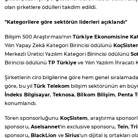
olan şirketlere ödülleri takdim edildi.
"Kategorilere göre sektörün liderleri açıklandı"
Bilişim 500 Araştırması'nın
Türkiye Ekonomisine Kat
Yılın Yapay Zekâ Kategori Birincisi ödülünü
KoçSiste
Merkezli Üretici Yazılım Kategori Birincisi ödülünü
So
Birincisi ödülünü
TP Türkiye
ve Yılın Yazılım İhracatı
Şirketlerin ciro bilgilerine göre hem genel sıralamad
göre, bu yıl
Türk Telekom
bilişim sektörünün en büyü
İndeks Bilgisayar
,
Teknosa
,
Bilkom Bilişim
,
Penta T
konumlandı.
Tören sponsorluğunu
KoçSistem
, araştırma sponso
sponsoru,
Aselsannet
'in exclusive sponsoru,
Tein
,
Tr
sponsoru,
BlackLion
ve
Sirius
'un dijital iş ortakları