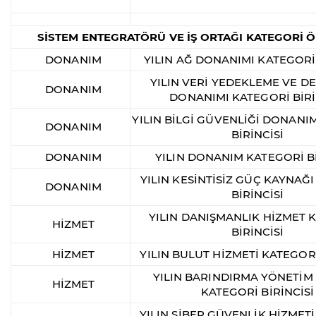
SİSTEM ENTEGRATÖRÜ VE İŞ ORTAĞI KATEGORİ 
DONANIM
YILIN AĞ DONANIMI KATEGORİ 
YILIN VERİ YEDEKLEME VE 
DONANIM
DONANIMI KATEGORİ BİRİ
YILIN BİLGİ GÜVENLİĞİ DONANI
DONANIM
BİRİNCİSİ
DONANIM
YILIN DONANIM KATEGORİ Bİ
YILIN KESİNTİSİZ GÜÇ KAYNAĞ
DONANIM
BİRİNCİSİ
YILIN DANIŞMANLIK HİZMET 
HİZMET
BİRİNCİSİ
HİZMET
YILIN BULUT HİZMETİ KATEGORİ
YILIN BARINDIRMA YÖNETİM
HİZMET
KATEGORİ BİRİNCİSİ
YILIN SİBER GÜVENLİK HİZMET