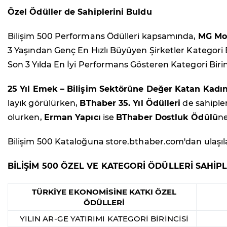
Özel Ödüller de Sahiplerini Buldu
Bilişim 500 Performans Ödülleri kapsamında,
MG Mob
3 Yaşından Genç En Hızlı Büyüyen Şirketler Kategori B
Son 3 Yılda En İyi Performans Gösteren Kategori Birin
25 Yıl Emek – Bilişim Sektörüne Değer Katan Kadın
layık görülürken,
BThaber 35. Yıl Ödülleri
de sahiple
olurken,
Erman Yapıcı
ise
BThaber Dostluk Ödülü
ne
Bilişim 500 Kataloğuna store.bthaber.com'dan ulaşılab
BİLİŞİM 500 ÖZEL VE KATEGORİ ÖDÜLLERİ SAHİPL
TÜRKİYE EKONOMİSİNE KATKI ÖZEL
ÖDÜLLERİ
YILIN AR-GE YATIRIMI KATEGORİ BİRİNCİSİ