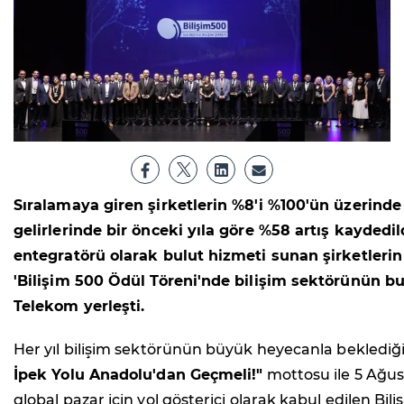
Sıralamaya giren şirketlerin %8'i %100'ün üzerinde
gelirlerinde bir önceki yıla göre %58 artış kayde
entegratörü olarak bulut hizmeti sunan şirketlerin g
'Bilişim 500 Ödül Töreni'nde bilişim sektörünün bugü
Telekom yerleşti.
Her yıl bilişim sektörünün büyük heyecanla beklediğ
İpek Yolu Anadolu'dan Geçmeli!"
mottosu ile 5 Ağus
global pazar için yol gösterici olarak kabul edilen Bili