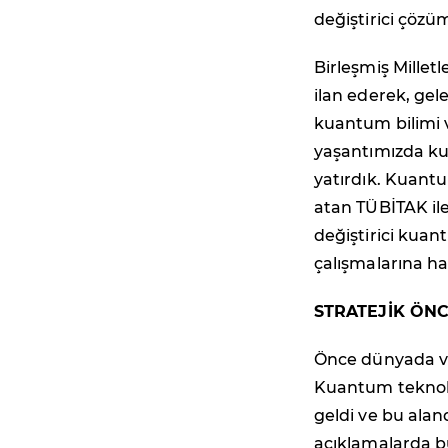
değiştirici çözüm
Birleşmiş Milletl
ilan ederek, gel
kuantum bilimi 
yaşantımızda ku
yatırdık. Kuantu
atan TÜBİTAK il
değiştirici kua
çalışmalarına ha
STRATEJİK ÖNC
Önce dünyada ve
Kuantum teknoloj
geldi ve bu alan
açıklamalarda b