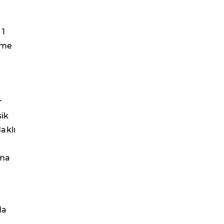
 1
rme
r
şik
aklı
şma
da