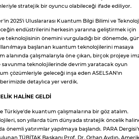
leriyle stratejik bir oyuncu olabileceği ifade ediliyor.
er'in 2025'i Uluslararası Kuantum Bilgi Bilimi ve Teknoloji 
eceğin endüstrilerini herkesin yararına geliştirmek için
ve teknolojisinin önemini vurguladığı bir dönemde, gü
llanılmaya başlanan kuantum teknolojilerini masaya
m alanında çalışmalarıyla öne çıkan, birçok projeye im
e savunma teknolojilerinde devrim yaratacak oyun
ntum çözümleriyle geleceği inşa eden ASELSAN'ın
berimizde detaylıca yer verdik.
ELİK HALİNE GELDİ
 Türkiye'de kuantum çalışmalarına bir göz atalım.
ileri, son yıllarda tüm dünyada stratejik öncelik halin
da önemli yatırımlar yapılmaya başlandı. PARA Dergisi
ulunan TÜBİTAK Başkanı Prof. Dr. Orhan Aydın, Ameri