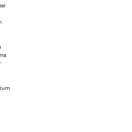
zel
m
m
nma
r
ntum