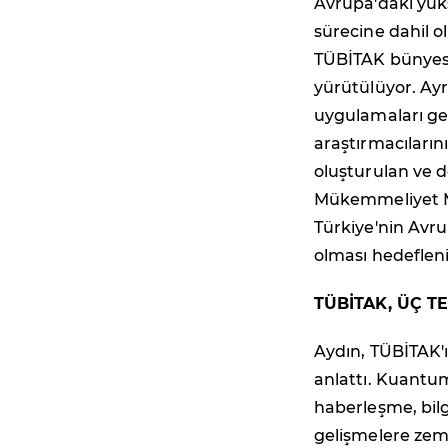
Avrupa'daki yük
sürecine dahil 
TÜBİTAK bünyesi
yürütülüyor. Ayr
uygulamaları ge
araştırmacılarını
oluşturulan ve
Mükemmeliyet M
Türkiye'nin Avr
olması hedefleni
TÜBİTAK, ÜÇ 
Aydın, TÜBİTAK'
anlattı. Kuantu
haberleşme, bilg
gelişmelere zem