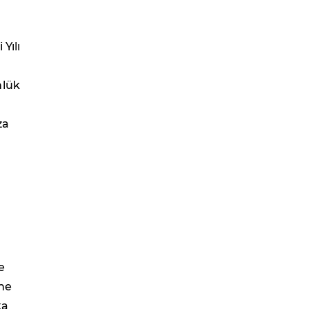
Yılı
nlük
za
e
'ne
ka