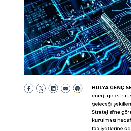
HÜLYA GENÇ S
enerji gibi stra
geleceği şekille
Stratejisi'ne g
kurulması hedef
faaliyetlerine de