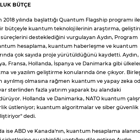
'LUK BÜTÇE
in 2018 yılında başlattığı Quantum Flagship programı ile
ir bütçeyle kuantum teknolojilerinin araştırma, gelişti
e süreçlerini desteklediğini vurgulayan Aydın, Program
antum hesaplama, kuantum haberleşme ve kuantum
arında çok sayıda proje yürütüldüğünü kaydetti. Aydın,
ya, Fransa, Hollanda, İspanya ve Danimarka gibi ülkele
ma ve yazılım geliştirme konularında öne çıkıyor. Birle
den ayrılmış olmasına rağmen kuantum ve yapay zeka od
lyar sterlinden fazla yatırım yaparak bu alandaki
dürüyor. Hollanda ve Danimarka, NATO kuantum çalı
rlik üstleniyor; kuantum algoritmalar ve siber güvenlik
ştiriyor" dedi.
da ise ABD ve Kanada'nın, kuantum hesaplama alanın
 şirketlerine ev sahipliği yaptığını dile getiren Aydın,