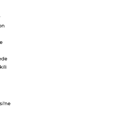
r
on
de
ede
ili
si'ne