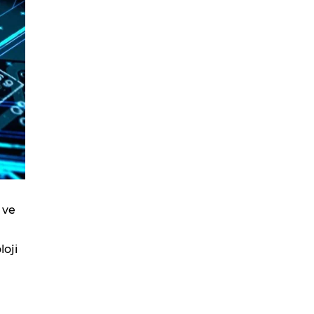
 ve
loji