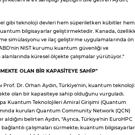
tel gibi teknoloji devleri hem süperiletken kübitler hem
kuantum bilgisayarlar geliştirmektedir. Kanada, özellikl
 simülasyonu ve ilaç geliştirme uygulamalarında ön
 ABD'nin NIST kurumu kuantum güvenliği ve
alanlarında küresel ölçekte çalışmalar yürütüyor."
ŞMEKTE OLAN BİR KAPASİTEYE SAHİP"
Prof. Dr. Orhan Aydın, Türkiye'nin, kuantum teknolojil
ekte olan bir kapasiteye sahip olduğunu vurguladı.
upa Kuantum Teknolojileri Amiral Girişimi (Quantum
amında kurulan Quantum Community Network (QCN)
 aldığını belirten Aydın, "Ayrıca, Türkiye'nin EuroHPC
le bağlantılı çalışmaları sürmekte; kuantum bilgisayarlar