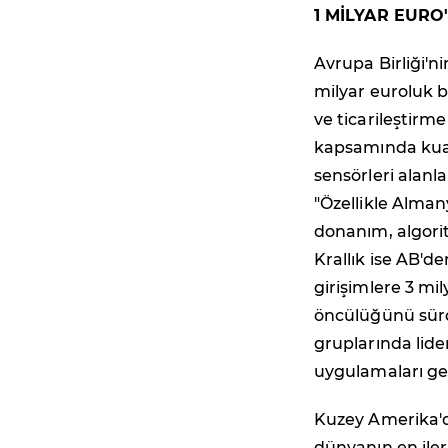
1 MİLYAR EURO
Avrupa Birliği'n
milyar euroluk b
ve ticarileştirm
kapsamında ku
sensörleri alanl
"Özellikle Alman
donanım, algorit
Krallık ise AB'
girişimlere 3 mi
öncülüğünü sür
gruplarında lide
uygulamaları geli
Kuzey Amerika'
dünyanın en ileri