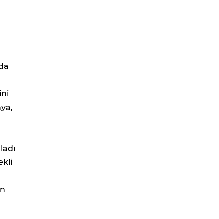
nda
ini
nya,
ladı
kli
on