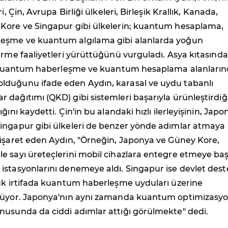
i, Çin, Avrupa Birliği ülkeleri, Birleşik Krallık, Kanada,
Kore ve Singapur gibi ülkelerin; kuantum hesaplama,
eşme ve kuantum algılama gibi alanlarda yoğun
irme faaliyetleri yürüttüğünü vurguladı. Asya kıtasında
n, kuantum haberleşme ve kuantum hesaplama alanları
duğunu ifade eden Aydın, karasal ve uydu tabanlı
dağıtımı (QKD) gibi sistemleri başarıyla ürünleştirdiğ
ğını kaydetti. Çin'in bu alandaki hızlı ilerleyişinin, Japo
ingapur gibi ülkeleri de benzer yönde adımlar atmaya
 işaret eden Aydın, "Örneğin, Japonya ve Güney Kore,
e sayı üreteçlerini mobil cihazlara entegre etmeye baş
stasyonlarını denemeye aldı. Singapur ise devlet deste
şük irtifada kuantum haberleşme uyduları üzerine
tüyor. Japonya'nın aynı zamanda kuantum optimizasy
nusunda da ciddi adımlar attığı görülmekte" dedi.