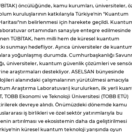
İTAK) öncülüğünde, kamu kurumları, üniversiteler, ö
toplum kuruluşlarının katkılarıyla Türkiye'nin "Kuantum
l Haritası"nın belirlenmesi için harekete geçildi. Kuantu
n laboratuvar ortamından sanayiye entegre edilmesinde
stlenen TÜBİTAK, hem milli hem de küresel kuantum
kı sunmayı hedefliyor. Ayrıca üniversiteler de kuantu
malara yoğunlaşmış durumda. Cumhurbaşkanlığı Savu
ğı, üniversiteler, kuantum güvenlik çözümleri ve sensö
erine araştırmaları destekliyor. ASELSAN bünyesinde
jileri alanındaki çalışmalarının yürütülmesi amacıyla
m Araştırma Laboratuvarı) kurulurken, ilk yerli kua
nT, TOBB Ekonomi ve Teknoloji Üniversitesi (TOBB ETÜ)
ştirilerek devreye alındı. Önümüzdeki dönemde kamu
ararası iş birlikleri ve özel sektör yatırımlarıyla bu
enin artırılması ve ekosistemin daha da geliştirilmesi
rkiye'nin küresel kuantum teknoloji yarışında oyun