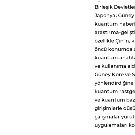
Birleşik Devletler
Japonya, Güney 
kuantum haberl
araştırma-gelişt
özellikle Çin'i
öncü konumda ol
kuantum anahtar 
ve kullanıma aldı
Güney Kore ve S
yönlendirdiğine
kuantum rastgel
ve kuantum baz i
girişimlerle dü
çalışmalar yürü
uygulamaları ko