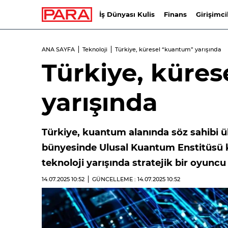
İş Dünyası Kulis
Finans
Girişimci
ANA SAYFA
Teknoloji
Türkiye, küresel “kuantum” yarışında
Türkiye, küre
yarışında
Türkiye, kuantum alanında söz sahibi ül
bünyesinde Ulusal Kuantum Enstitüsü k
teknoloji yarışında stratejik bir oyuncu 
14.07.2025
10:52
GÜNCELLEME : 14.07.2025
10:52