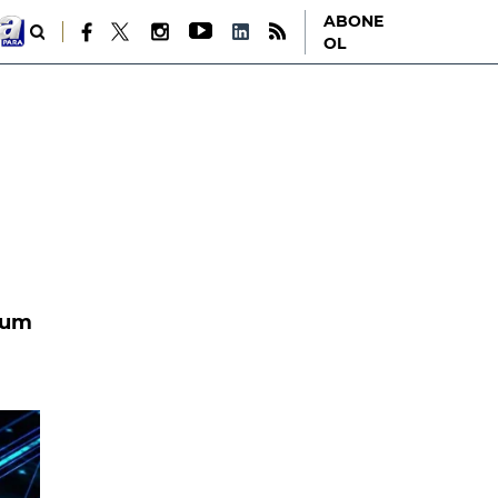
ABONE
OL
tum