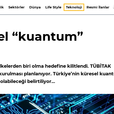
lik
Sektörler
Dünya
Life Style
Teknoloji
Resmi İlanlar
sel “kuantum”
kelerden biri olma hedefine kilitlendi. TÜBİTAK
urulması planlanıyor. Türkiye’nin küresel kuan
olabileceği belirtiliyor…