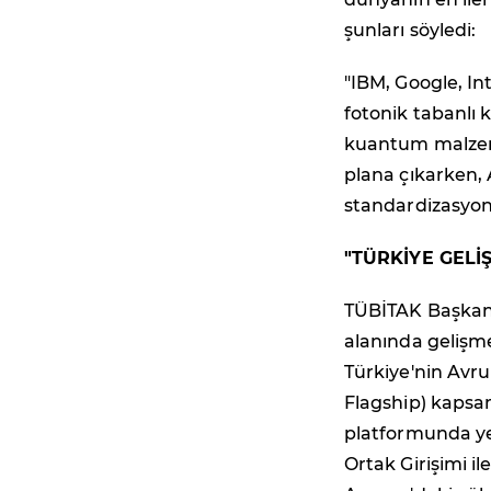
şunları söyledi:
"IBM, Google, In
fotonik tabanlı 
kuantum malzeme
plana çıkarken,
standardizasyon 
"TÜRKİYE GELİ
TÜBİTAK Başkanı 
alanında gelişm
Türkiye'nin Avr
Flagship) kaps
platformunda yer
Ortak Girişimi i