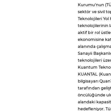
Kurumu'nun (TÜB
sektör ve sivil 
Teknolojileri Yo
teknolojilerini
aktif bir rol ü
ekonomisine kat
alanında çalış
Sanayii Başkanlı
teknolojileri üz
Kuantum Teknolo
KUANTAL (Kuantu
bilgisayarı Qua
tarafından geli
öncülüğünde ulusl
alandaki kapasit
hedefleniyor. Tü