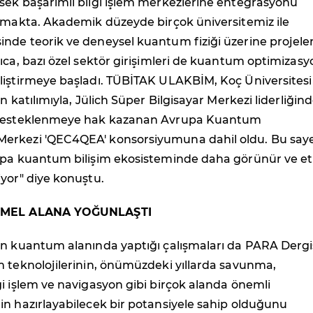
sek başarımlı bilgi işlem merkezlerine entegrasyonu
olmakta. Akademik düzeyde birçok üniversitemiz ile
nde teorik ve deneysel kuantum fiziği üzerine projele
ıca, bazı özel sektör girişimleri de kuantum optimizasy
liştirmeye başladı. TÜBİTAK ULAKBİM, Koç Üniversitesi
n katılımıyla, Jülich Süper Bilgisayar Merkezi liderliğin
 desteklenmeye hak kazanan Avrupa Kuantum
erkezi 'QEC4QEA' konsorsiyumuna dahil oldu. Bu say
upa kuantum bilişim ekosisteminde daha görünür ve etk
yor" diye konuştu.
TEMEL ALANA YOĞUNLAŞTI
ın kuantum alanında yaptığı çalışmaları da PARA Dergi
m teknolojilerinin, önümüzdeki yıllarda savunma,
i işlem ve navigasyon gibi birçok alanda önemli
in hazırlayabilecek bir potansiyele sahip olduğunu