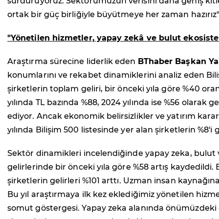
sürdürüyoruz. Sektörümüzün verisini daha geniş kitle
ortak bir güç birliğiyle büyütmeye her zaman hazırız"
"Yönetilen hizmetler, yapay zekâ ve bulut ekosiste
Araştırma sürecine liderlik eden
BThaber Başkan Ya
konumlarını ve rekabet dinamiklerini analiz eden Bili
şirketlerin toplam geliri, bir önceki yıla göre %40 ora
yılında TL bazında %88, 2024 yılında ise %56 olarak 
ediyor. Ancak ekonomik belirsizlikler ve yatırım kar
yılında Bilişim 500 listesinde yer alan şirketlerin %8'
Sektör dinamikleri incelendiğinde yapay zeka, bulut v
gelirlerinde bir önceki yıla göre %58 artış kaydedil
şirketlerin gelirleri %101 arttı. Uzman insan kaynağı
Bu yıl araştırmaya ilk kez eklediğimiz yönetilen hizm
somut göstergesi. Yapay zeka alanında önümüzdeki dön