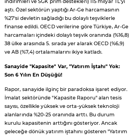
indirimleri ve SGK prim destekleri) 115 milyar TL'yi
aştı. Özel sektörün yaptığı Ar-Ge harcamasının
%27'si devletin sağladığı bu dolaylı teşviklerle
finanse edildi. OECD verilerine göre Türkiye, Ar-Ge
harcamaları içindeki dolaylı teşvik oranında (%16,8)
38 ülke arasında 5. sırada yer alarak OECD (%6,9)
ve AB (%7,4) ortalamalarını ikiye katladı.
Sanayide "Kapasite" Var, "Yatırım İştahı" Yok:
Son 6 Yılın En Düşüğü!
Rapor, sanayide ilginç bir paradoksa işaret ediyor.
İmalat sektöründe "Kapasite Raporu" alan tesis
sayısı, özellikle yüksek ve orta-yüksek teknoloji
alanlarında %20-25 oranında arttı. Bu durum
kurulu kapasitenin arttığını gösteriyor. Ancak
geleceğe dönük yatırım iştahını gösteren "Yatırım