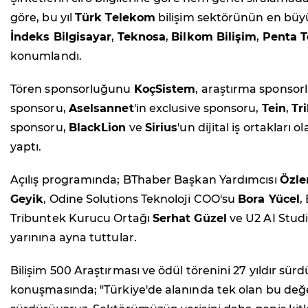
göre, bu yıl
Türk Telekom
bilişim sektörünün en büyü
İndeks Bilgisayar
,
Teknosa
,
Bilkom Bilişim
,
Penta T
konumlandı.
Tören sponsorluğunu
KoçSistem
, araştırma sponso
sponsoru,
Aselsannet
'in exclusive sponsoru,
Tein
,
Tr
sponsoru,
BlackLion
ve
Sirius
'un dijital iş ortakları
yaptı.
Açılış programında; BThaber Başkan Yardımcısı
Özl
Geyik
, Odine Solutions Teknoloji COO'su
Bora Yücel
,
Tribuntek Kurucu Ortağı
Serhat Güzel
ve U2 AI Stud
yarınına ayna tuttular.
Bilişim 500 Araştırması ve ödül törenini 27 yıldır sü
konuşmasında; "Türkiye'de alanında tek olan bu değer