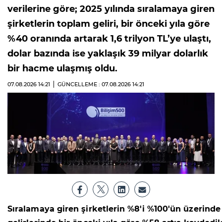
verilerine göre; 2025 yılında sıralamaya giren
şirketlerin toplam geliri, bir önceki yıla göre
%40 oranında artarak 1,6 trilyon TL’ye ulaştı,
dolar bazında ise yaklaşık 39 milyar dolarlık
bir hacme ulaşmış oldu.
07.08.2026
14:21
GÜNCELLEME : 07.08.2026
14:21
Sıralamaya giren şirketlerin %8'i %100'ün üzerinde