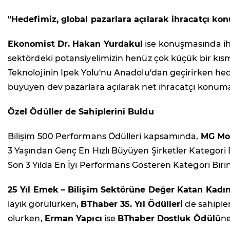
"Hedefimiz, global pazarlara açılarak ihracatçı ko
Ekonomist Dr. Hakan Yurdakul
ise konuşmasında ihra
sektördeki potansiyelimizin henüz çok küçük bir kısmın
Teknolojinin İpek Yolu'nu Anadolu'dan geçirirken hede
büyüyen dev pazarlara açılarak net ihracatçı konuma
Özel Ödüller de Sahiplerini Buldu
Bilişim 500 Performans Ödülleri kapsamında,
MG Mob
3 Yaşından Genç En Hızlı Büyüyen Şirketler Kategori B
Son 3 Yılda En İyi Performans Gösteren Kategori Birin
25 Yıl Emek – Bilişim Sektörüne Değer Katan Kadın
layık görülürken,
BThaber 35. Yıl Ödülleri
de sahiple
olurken,
Erman Yapıcı
ise
BThaber Dostluk Ödülü
ne