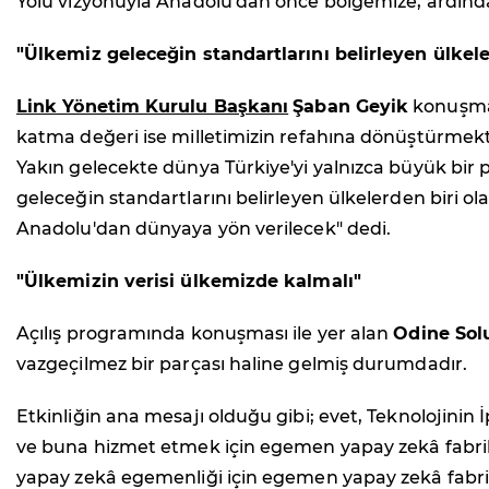
Yolu vizyonuyla Anadolu'dan önce bölgemize, ardın
"Ülkemiz geleceğin standartlarını belirleyen ülkele
Link Yönetim Kurulu Başkanı
Şaban Geyik
konuşmas
katma değeri ise milletimizin refahına dönüştürmekti
Yakın gelecekte dünya Türkiye'yi yalnızca büyük bir pa
geleceğin standartlarını belirleyen ülkelerden biri 
Anadolu'dan dünyaya yön verilecek" dedi.
"Ülkemizin verisi ülkemizde kalmalı"
Açılış programında konuşması ile yer alan
Odine Sol
vazgeçilmez bir parçası haline gelmiş durumdadır.
Etkinliğin ana mesajı olduğu gibi; evet, Teknolojini
ve buna hizmet etmek için egemen yapay zekâ fabrika
yapay zekâ egemenliği için egemen yapay zekâ fabrika