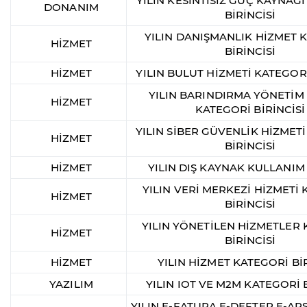
YILIN KESİNTİSİZ GÜÇ KAYNAĞ
DONANIM
BİRİNCİSİ
YILIN DANIŞMANLIK HİZMET 
HİZMET
BİRİNCİSİ
HİZMET
YILIN BULUT HİZMETİ KATEGORİ
YILIN BARINDIRMA YÖNETİM
HİZMET
KATEGORİ BİRİNCİSİ
YILIN SİBER GÜVENLİK HİZMET
HİZMET
BİRİNCİSİ
HİZMET
YILIN DIŞ KAYNAK KULLANIM
YILIN VERİ MERKEZİ HİZMETİ
HİZMET
BİRİNCİSİ
YILIN YÖNETİLEN HİZMETLER
HİZMET
BİRİNCİSİ
HİZMET
YILIN HİZMET KATEGORİ BİR
YAZILIM
YILIN IOT VE M2M KATEGORİ B
YILIN E-FATURA E-DEFTER E-ARŞ