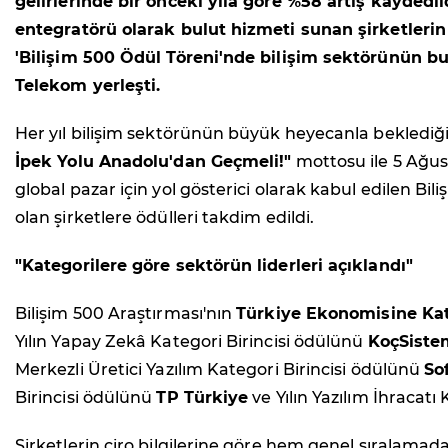
gelirlerinde bir önceki yıla göre %58 artış kayde
entegratörü olarak bulut hizmeti sunan şirketlerin g
'Bilişim 500 Ödül Töreni'nde bilişim sektörünün bugü
Telekom yerleşti.
Her yıl bilişim sektörünün büyük heyecanla beklediğ
İpek Yolu Anadolu'dan Geçmeli!"
mottosu ile 5 Ağus
global pazar için yol gösterici olarak kabul edilen Bili
olan şirketlere ödülleri takdim edildi.
"Kategorilere göre sektörün liderleri açıklandı"
Bilişim 500 Araştırması'nın
Türkiye Ekonomisine Kat
Yılın Yapay Zekâ Kategori Birincisi ödülünü
KoçSiste
Merkezli Üretici Yazılım Kategori Birincisi ödülünü
So
Birincisi ödülünü
TP Türkiye
ve Yılın Yazılım İhracatı
Şirketlerin ciro bilgilerine göre hem genel sıralamad