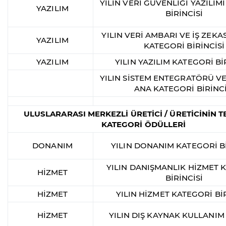
YILIN VERİ GÜVENLİĞİ YAZILIM
YAZILIM
BİRİNCİSİ
YILIN VERİ AMBARI VE İŞ ZEKAS
YAZILIM
KATEGORİ BİRİNCİSİ
YAZILIM
YILIN YAZILIM KATEGORİ Bİ
YILIN SİSTEM ENTEGRATÖRÜ VE
ANA KATEGORİ BİRİNCİ
ULUSLARARASI MERKEZLİ ÜRETİCİ / ÜRETİCİNİN T
KATEGORİ ÖDÜLLERİ
DONANIM
YILIN DONANIM KATEGORİ Bİ
YILIN DANIŞMANLIK HİZMET 
HİZMET
BİRİNCİSİ
HİZMET
YILIN HİZMET KATEGORİ BİR
HİZMET
YILIN DIŞ KAYNAK KULLANIM