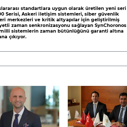
slararası standartlara uygun olarak üretilen yeni seri
 Serisi, Askeri iletişim sistemleri, siber güvenlik
ri merkezleri ve kritik altyapılar için geliştirilmiş
yetli zaman senkronizasyonu sağlayan SynChoronos
le milli sistemlerin zaman bütünlüğünü garanti altına
ana çıkıyor.