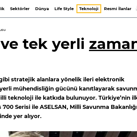
lik
Sektörler
Dünya
Life Style
Teknoloji
Resmi İlanlar
cusu
 ve tek yerli
zama
i stratejik alanlara yönelik ileri elektronik
 yerli mühendisliğin gücünü kanıtlayarak savun
lli teknoloji ile katkıda bulunuyor. Türkiye’nin il
700 Serisi ile ASELSAN, Milli Savunma Bakanlığı
nde yer alıyor.