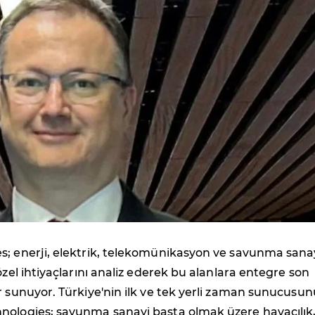
s; enerji, elektrik, telekomünikasyon ve savunma sana
özel ihtiyaçlarını analiz ederek bu alanlara entegre son
r sunuyor. Türkiye'nin ilk ve tek yerli zaman sunucusun
nologies; savunma sanayi başta olmak üzere havacılık