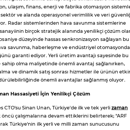
, ulaşım, finans, enerji ve fabrika otomasyon sistemle
ı sektör ve alanda operasyonel verimlilik ve veri güvenli
or. Radar sistemlerinden hava savunma sistemlerine
nayiinin birçok stratejik alanında yenilikçi çözüm ola
anosaniye düzeyinde hassas senkronizasyon sağlayan bu
hava savunma, haberleşme ve endüstriyel otomasyond
nü garanti ediyor. Yerli üretim avantajı sayesinde bu 
ere sahip olma maliyetinde önemli avantaj sağlanırken,
lma ve dinamik satış sonrası hizmetler ile ürünün etki
dürülebilirliğinde önemli avantajlar sağlanmış oluyor.
n Hassasiyeti İçin Yenilikçi Çözüm
 CTO'su Sinan Unan, Türkiye'de ilk ve tek yerli
zaman
 öncü çalışmalarına devam ettiklerini belirterek; "ARF
rak Türkiye'nin ilk yerli ve milli zaman sunucusunu