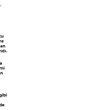
'
tu
re
man
ndı.
da
emi
an
gibi
rde