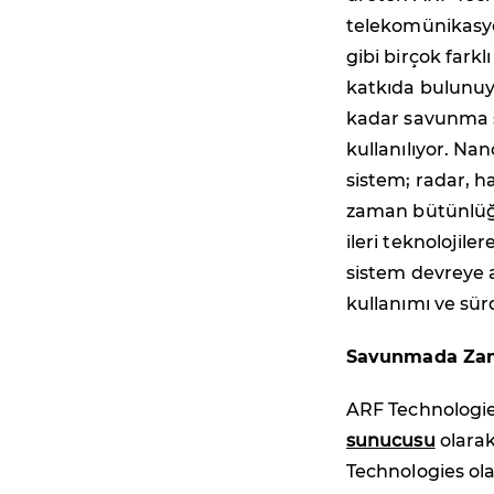
telekomünikasyon
gibi birçok farkl
katkıda bulunuy
kadar savunma sa
kullanılıyor. N
sistem; radar, 
zaman bütünlüğü
ileri teknolojil
sistem devreye a
kullanımı ve sür
Savunmada Zama
ARF Technologies
sunucusu
olarak
Technologies ola