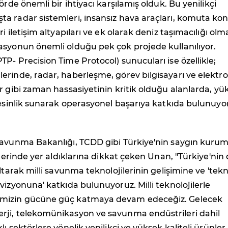
örde önemli bir ihtiyacı karşılamış olduk. Bu yenilikçi
 radar sistemleri, insansız hava araçları, komuta kon
i iletişim altyapıları ve ek olarak deniz taşımacılığı olm
asyonun önemli olduğu pek çok projede kullanılıyor.
P- Precision Time Protocol) sunucuları ise özellikle;
rinde, radar, haberleşme, görev bilgisayarı ve elektro
r gibi zaman hassasiyetinin kritik olduğu alanlarda, yü
kesinlik sunarak operasyonel başarıya katkıda bulunuyor
Savunma Bakanlığı, TCDD gibi Türkiye'nin saygın kurum
elerinde yer aldıklarına dikkat çeken Unan, "Türkiye'nin 
ltarak milli savunma teknolojilerinin gelişimine ve 'tekn
vizyonuna' katkıda bulunuyoruz. Milli teknolojilerle
mizin gücüne güç katmaya devam edeceğiz. Gelecek
ji, telekomünikasyon ve savunma endüstrileri dahil
ı sektörlere yönelik yenilikçi ve yüksek kaliteli ürünler