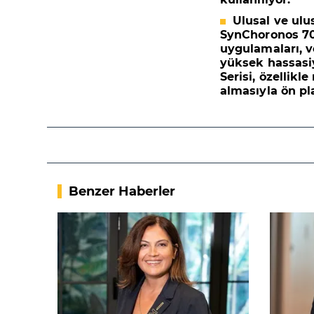
Ulusal ve ulu
SynChoronos 700
uygulamaları, ve
yüksek hassasi
Serisi, özellik
almasıyla ön pl
Benzer Haberler