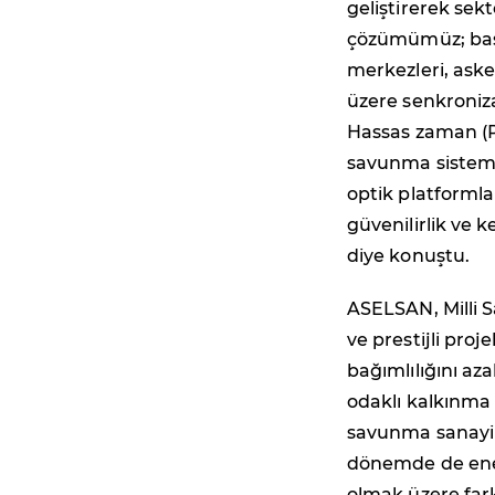
geliştirerek sekt
çözümümüz; başta
merkezleri, asker
üzere senkroniz
Hassas zaman (PT
savunma sistemle
optik platformla
güvenilirlik ve 
diye konuştu.
ASELSAN, Milli 
ve prestijli proj
bağımlılığını aza
odaklı kalkınma 
savunma sanayi
dönemde de ener
olmak üzere farkl