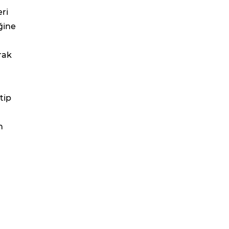
ri
ğine
rak
a
tip
n