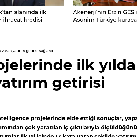
’tan alanında ilk
Akenerji’nin Erzin GES’i
 e-ihracat kredisi
Asunim Türkiye kurac
a varan yatırım getirisi sağlandı
jelerinde ilk yılda
atırım getirisi
telligence projelerinde elde ettiği sonuçlar, yap
ımından çok yaratılan iş çıktılarıyla ölçüldüğünü
rumlar ilk yıl içinde 12 kata varan şekilde yatırım