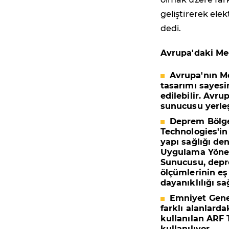
geliştirerek el
dedi.
Avrupa'daki Me
Avrupa'nın M
tasarımı sayesi
edilebilir. Avr
sunucusu yerleş
Deprem Bölge
Technologies'in
yapı sağlığı den
Uygulama Yöner
Sunucusu, depre
ölçümlerinin eş
dayanıklılığı sa
Emniyet Genel
farklı alanlarda
kullanılan ARF 
kullanılıyor.