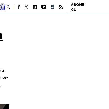
ABONE
OL
n
ma
k ve
,