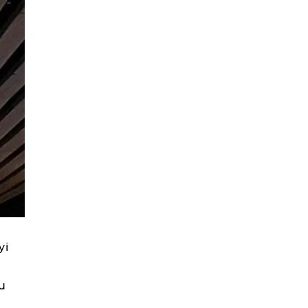
yi
u
,