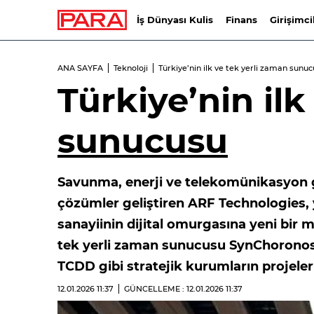
İş Dünyası Kulis
Finans
Girişimci
ANA SAYFA
Teknoloji
Türkiye’nin ilk ve tek yerli zaman sunu
Türkiye’nin ilk
sunucusu
Savunma, enerji ve telekomünikasyon gib
çözümler geliştiren ARF Technologies,
sanayiinin dijital omurgasına yeni bir mi
tek yerli zaman sunucusu SynChoronos 
TCDD gibi stratejik kurumların projeleri
12.01.2026
11:37
GÜNCELLEME : 12.01.2026
11:37