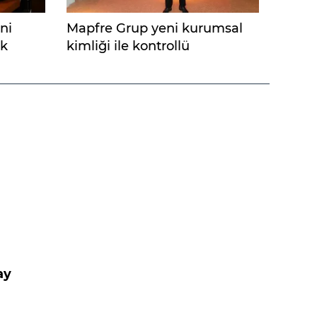
ni
Mapfre Grup yeni kurumsal
ak
kimliği ile kontrollü
büyüyecek
ay