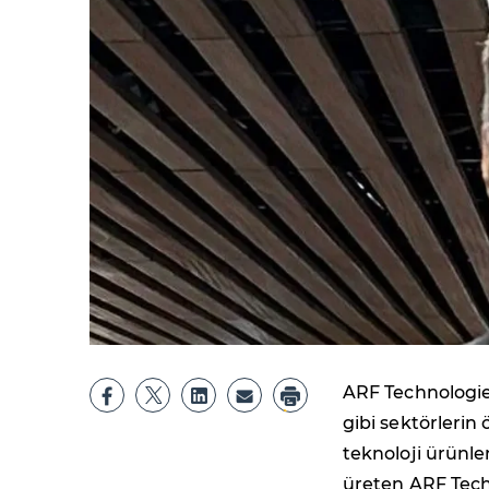
ARF Technologie
gibi sektörlerin 
teknoloji ürünle
üreten ARF Tech