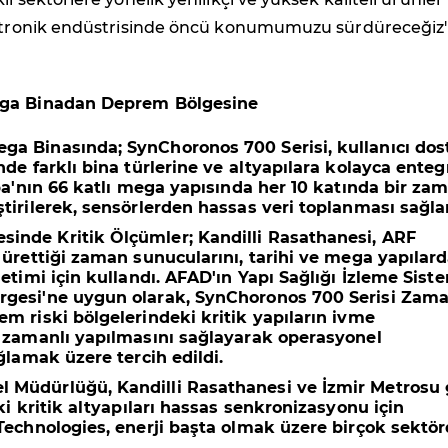
ektronik endüstrisinde öncü konumumuzu sürdüreceğiz'
ga Binadan Deprem Bölgesine
ega Binasında;
SynChoronos 700 Serisi, kullanıcı dos
nde farklı bina türlerine ve altyapılara kolayca enteg
upa'nın 66 katlı mega yapısında her 10 katında bir za
tirilerek, sensörlerden hassas veri toplanması sağla
sinde Kritik Ölçümler;
Kandilli Rasathanesi, ARF
 ürettiği zaman sunucularını, tarihi ve mega yapılar
etimi için kullandı. AFAD'ın Yapı Sağlığı İzleme Sist
gesi'ne uygun olarak, SynChoronos 700 Serisi Zam
m riski bölgelerindeki kritik yapıların ivme
 zamanlı yapılmasını sağlayarak operasyonel
ğlamak üzere tercih edildi.
 Müdürlüğü, Kandilli Rasathanesi ve İzmir Metrosu 
ki kritik altyapıları hassas senkronizasyonu için
Technologies, enerji başta olmak üzere birçok sektö