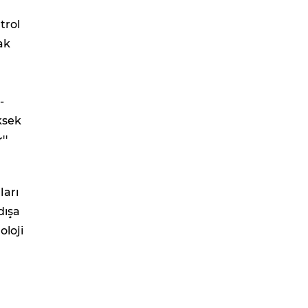
trol
ak
-
ksek
''
ları
dışa
oloji