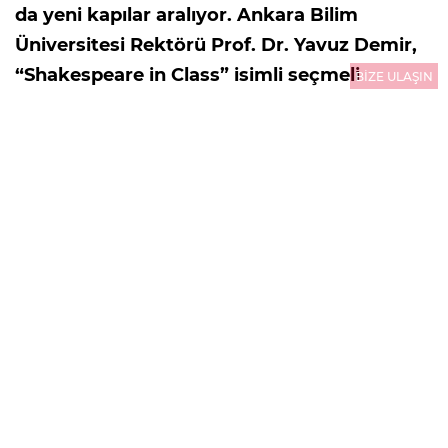
da yeni kapılar aralıyor. Ankara Bilim
Üniversitesi Rektörü Prof. Dr. Yavuz Demir,
“Shakespeare in Class” isimli seçmeli
BİZE ULAŞIN
edebiyat dersine Cerebrum Tech tarafından
geliştirilen yapay zekalı asistanı Cere’yi de
dahil ederek bir ilke imza attı.
22.11.2023
15:12
GÜNCELLEME : 22.11.2023
15:12