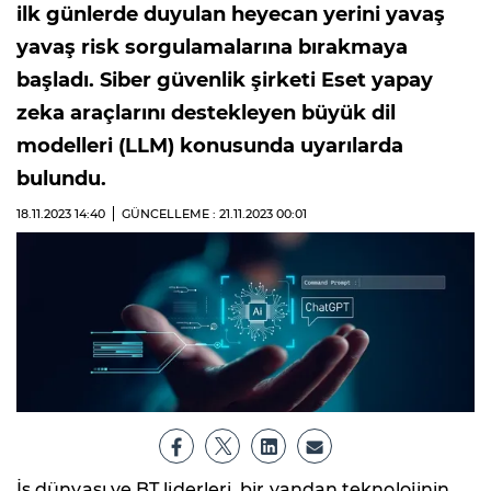
ilk günlerde duyulan heyecan yerini yavaş
yavaş risk sorgulamalarına bırakmaya
başladı. Siber güvenlik şirketi Eset yapay
zeka araçlarını destekleyen büyük dil
modelleri (LLM) konusunda uyarılarda
bulundu.
18.11.2023
14:40
GÜNCELLEME : 21.11.2023
00:01
İş dünyası ve BT liderleri, bir yandan teknolojinin