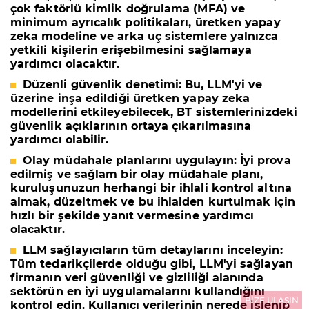
çok faktörlü kimlik doğrulama (MFA) ve
minimum ayrıcalık politikaları, üretken yapay
zeka modeline ve arka uç sistemlere yalnızca
yetkili kişilerin erişebilmesini sağlamaya
yardımcı olacaktır.
Düzenli güvenlik denetimi: Bu, LLM'yi ve
üzerine inşa edildiği üretken yapay zeka
modellerini etkileyebilecek, BT sistemlerinizdeki
güvenlik açıklarının ortaya çıkarılmasına
yardımcı olabilir.
Olay müdahale planlarını uygulayın: İyi prova
edilmiş ve sağlam bir olay müdahale planı,
kuruluşunuzun herhangi bir ihlali kontrol altına
almak, düzeltmek ve bu ihlalden kurtulmak için
hızlı bir şekilde yanıt vermesine yardımcı
olacaktır.
LLM sağlayıcıların tüm detaylarını inceleyin:
Tüm tedarikçilerde olduğu gibi, LLM'yi sağlayan
firmanın veri güvenliği ve gizliliği alanında
sektörün en iyi uygulamalarını kullandığını
BİZE ULAŞIN
kontrol edin. Kullanıcı verilerinin nerede işlenip