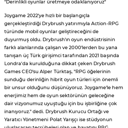
"Derinlikli oyunlar üretmeye odaklanıyoruz"
Joygame 2022'ye hızlı bir başlangıçla
gerçekleştirdiği Drybrush yatırımıyla Action-RPG
türünde mobil oyunlar geliştireceğini de
duyurmuş oldu. Drybrush'ın oyun endüstrisinin
farklı alanlarında çalışan ve 2000'lerden bu yana
tanışan üç Türk girişimci tarafından 2021 başında
Londra'da kurulduğuna dikkat çeken Drybrush
Games CEO'su Alper Türktaş, "RPG öğelerinin
sunduğu derinliğin hibrit oyun türleri için önemli
bir unsur olduğunu düşünüyoruz. Joygame'le hem
enerjimiz hem de oyun sektörünün geleceğine
dair vizyonumuz uyuştuğu için bu işbirliğine çok
inanıyoruz." dedi. Drybrush Kurucu Ortağı ve
Yaratıcı Yönetmeni Polat Yarışçı ise stüdyonun
uluslararası tecrübeleri olan ve hayatını RPG