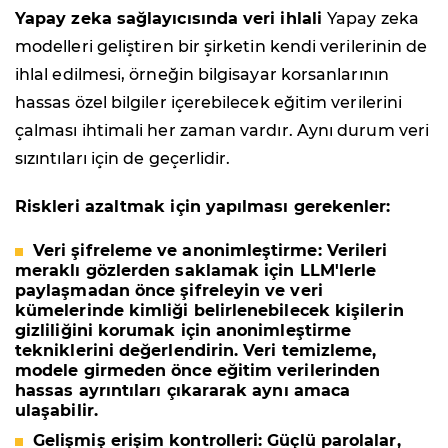
Yapay zeka sağlayıcısında veri ihlali
Yapay zeka
modelleri geliştiren bir şirketin kendi verilerinin de
ihlal edilmesi, örneğin bilgisayar korsanlarının
hassas özel bilgiler içerebilecek eğitim verilerini
çalması ihtimali her zaman vardır. Aynı durum veri
sızıntıları için de geçerlidir.
Riskleri azaltmak için yapılması gerekenler:
Veri şifreleme ve anonimleştirme: Verileri
meraklı gözlerden saklamak için LLM'lerle
paylaşmadan önce şifreleyin ve veri
kümelerinde kimliği belirlenebilecek kişilerin
gizliliğini korumak için anonimleştirme
tekniklerini değerlendirin. Veri temizleme,
modele girmeden önce eğitim verilerinden
hassas ayrıntıları çıkararak aynı amaca
ulaşabilir.
Gelişmiş erişim kontrolleri: Güçlü parolalar,