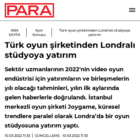
ANA
Ayın
Türk oyun şirketinden Londralı stüdyoya
SAYFA
Konusu
yatırım
Türk oyun şirketinden Londralı
stüdyoya yatırım
Sektör uzmanlarının 2022'nin video oyun
endüstrisi için yatırımların ve birleşmelerin
yılı olacağı tahminleri, yılın ilk aylarında
gelen haberlerle doğrulandı. İstanbul
merkezli oyun şirketi Joygame, küresel
trendlere paralel olarak Londra’da bir oyun
stüdyosuna yatırım yaptı.
10.03.2022
11:33
GÜNCELLEME : 10.03.2022
11:33