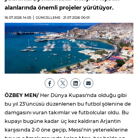
alanlarında önemli projeler yürütüyor.
16.07.2026
14:05
GÜNCELLEME : 21.07.2026
00:01
ÖZBEY MEN/
Her Dünya Kupası'nda olduğu gibi
bu yıl 23'üncüsü düzenlenen bu futbol şölenine de
damgasını vuran takımlar ve futbolcular oldu. Bu
kupayı bugüne kadar üç kez kaldıran Arjantin
karşısında 2-0 öne geçip, Messi'nin yeteneklerine