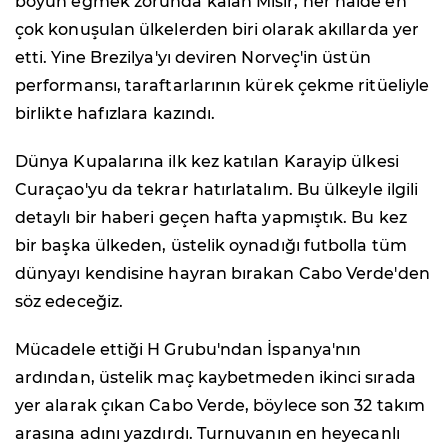
boyun eğmek zorunda kalan Mısır, her halde en
çok konuşulan ülkelerden biri olarak akıllarda yer
etti. Yine Brezilya'yı deviren Norveç'in üstün
performansı, taraftarlarının kürek çekme ritüeliyle
birlikte hafızlara kazındı.
Dünya Kupalarına ilk kez katılan Karayip ülkesi
Curaçao'yu da tekrar hatırlatalım. Bu ülkeyle ilgili
detaylı bir haberi geçen hafta yapmıştık. Bu kez
bir başka ülkeden, üstelik oynadığı futbolla tüm
dünyayı kendisine hayran bırakan Cabo Verde'den
söz edeceğiz.
Mücadele ettiği H Grubu'ndan İspanya'nın
ardından, üstelik maç kaybetmeden ikinci sırada
yer alarak çıkan Cabo Verde, böylece son 32 takım
arasına adını yazdırdı. Turnuvanın en heyecanlı