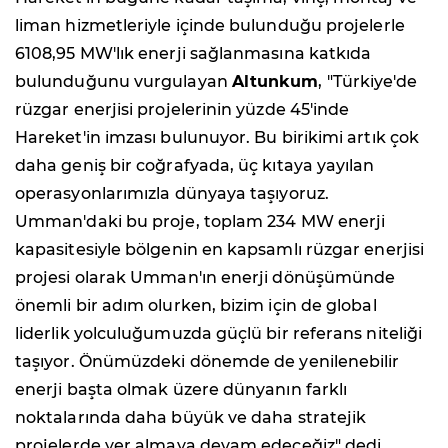
liman hizmetleriyle içinde bulunduğu projelerle
6108,95 MW'lık enerji sağlanmasına katkıda
bulunduğunu vurgulayan
Altunkum
, "Türkiye'de
rüzgar enerjisi projelerinin yüzde 45'inde
Hareket'in imzası bulunuyor. Bu birikimi artık çok
daha geniş bir coğrafyada, üç kıtaya yayılan
operasyonlarımızla dünyaya taşıyoruz.
Umman'daki bu proje, toplam 234 MW enerji
kapasitesiyle bölgenin en kapsamlı rüzgar enerjisi
projesi olarak Umman'ın enerji dönüşümünde
önemli bir adım olurken, bizim için de global
liderlik yolculuğumuzda güçlü bir referans niteliği
taşıyor. Önümüzdeki dönemde de yenilenebilir
enerji başta olmak üzere dünyanın farklı
noktalarında daha büyük ve daha stratejik
projelerde yer almaya devam edeceğiz" dedi.