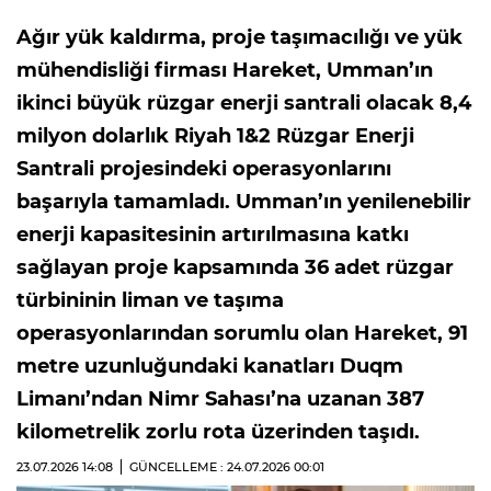
Ağır yük kaldırma, proje taşımacılığı ve yük
mühendisliği firması Hareket, Umman’ın
ikinci büyük rüzgar enerji santrali olacak 8,4
milyon dolarlık Riyah 1&2 Rüzgar Enerji
Santrali projesindeki operasyonlarını
başarıyla tamamladı. Umman’ın yenilenebilir
enerji kapasitesinin artırılmasına katkı
sağlayan proje kapsamında 36 adet rüzgar
türbininin liman ve taşıma
operasyonlarından sorumlu olan Hareket, 91
metre uzunluğundaki kanatları Duqm
Limanı’ndan Nimr Sahası’na uzanan 387
kilometrelik zorlu rota üzerinden taşıdı.
23.07.2026
14:08
GÜNCELLEME : 24.07.2026
00:01