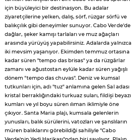
için büyüleyici bir destinasyon. Bu adalar
ziyaretçilerine yelken, dalış, sörf, rüzgar sörfü ve
balıkçılık gibi deneyimler sunuyor. Cabo Verde'de
dağlar, şeker kamışı tarlaları ve muz ağaçları
arasında yürüyüş yapabilirsiniz. Adalarda yalnızca
iki mevsim yaşanıyor. Ekimden temmuz ortasına
kadar süren "tempo das brisas" ya da rüzgârlar
zamanı ve ağustostan eylüle kadar süren yağışlı
dönem "tempo das chuvas". Deniz ve kumsal
tutkunları için, adı "tuz" anlamına gelen Sal adası
kristal berraklığındaki turkuaz suları, fildişi beyazı
kumları ve yıl boyu süren ılıman iklimiyle öne
çıkıyor. Santa Maria plajı, kumsala gelenlerin
yunusları, balık sürülerini, vatozları ve şanslıların
müren balıklarını görebildiği sahiliyle "Cabo
Verde'nin Yedi Harikası"ndan biri sayılıyor. Plajın