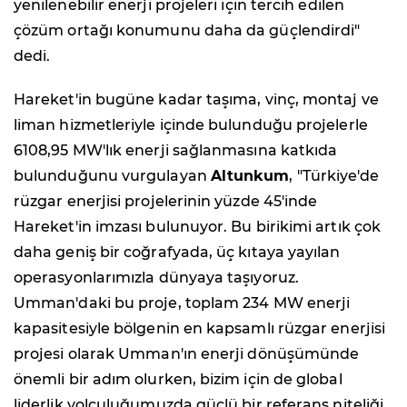
yenilenebilir enerji projeleri için tercih edilen
çözüm ortağı konumunu daha da güçlendirdi"
dedi.
Hareket'in bugüne kadar taşıma, vinç, montaj ve
liman hizmetleriyle içinde bulunduğu projelerle
6108,95 MW'lık enerji sağlanmasına katkıda
bulunduğunu vurgulayan
Altunkum
, "Türkiye'de
rüzgar enerjisi projelerinin yüzde 45'inde
Hareket'in imzası bulunuyor. Bu birikimi artık çok
daha geniş bir coğrafyada, üç kıtaya yayılan
operasyonlarımızla dünyaya taşıyoruz.
Umman'daki bu proje, toplam 234 MW enerji
kapasitesiyle bölgenin en kapsamlı rüzgar enerjisi
projesi olarak Umman'ın enerji dönüşümünde
önemli bir adım olurken, bizim için de global
liderlik yolculuğumuzda güçlü bir referans niteliği