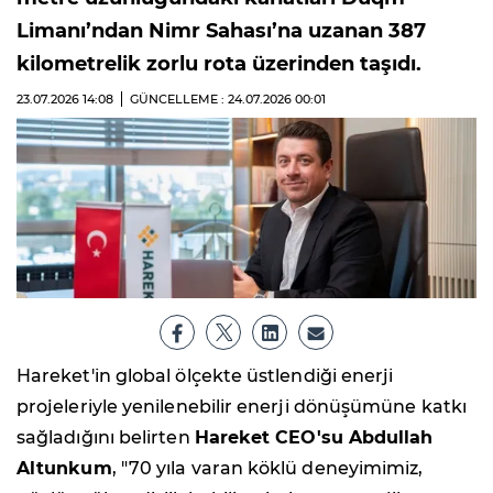
Limanı’ndan Nimr Sahası’na uzanan 387
kilometrelik zorlu rota üzerinden taşıdı.
23.07.2026
14:08
GÜNCELLEME : 24.07.2026
00:01
Hareket'in global ölçekte üstlendiği enerji
projeleriyle yenilenebilir enerji dönüşümüne katkı
sağladığını belirten
Hareket CEO'su Abdullah
Altunkum
, "70 yıla varan köklü deneyimimiz,