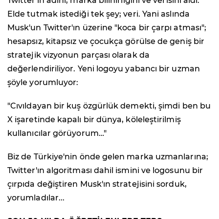
Twitter'ın adını, marka bilinirliğini ve verisini aldı.
Elde tutmak istediği tek şey; veri. Yani aslında
Musk'un Twitter'ın üzerine "koca bir çarpı atması";
hesapsız, kitapsız ve çocukça görülse de geniş bir
stratejik vizyonun parçası olarak da
değerlendiriliyor. Yeni logoyu yabancı bir uzman
şöyle yorumluyor:
"Cıvıldayan bir kuş özgürlük demekti, şimdi ben bu
X işaretinde kapalı bir dünya, köleleştirilmiş
kullanıcılar görüyorum…"
Biz de Türkiye'nin önde gelen marka uzmanlarına;
Twitter'ın algoritması dahil ismini ve logosunu bir
çırpıda değiştiren Musk'ın stratejisini sorduk,
yorumladılar...