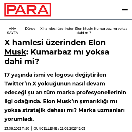
ANA
Dünya
X hamlesi üzerinden Elon Musk: Kumarbaz mı yoksa
SAYFA
dahi mi?
X
hamlesi üzerinden
Elon
Musk
: Kumarbaz mı yoksa
dahi mi?
17 yaşında ismi ve logosu değiştirilen
Twitter’ın X yolcuğunun nasıl devam
edeceği şu an tüm marka profesyonellerinin
ilgi odağında. Elon Musk’ın şımarıklığı mı
yoksa stratejik dehası mı? Marka uzmanları
yorumladı.
23.08.2023
11:50
GÜNCELLEME : 23.08.2023
12:03