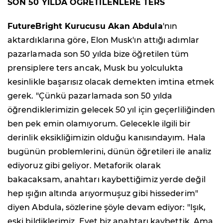
SON 50 YILDA ÖĞRETİLENLERE TERS
FutureBright Kurucusu Akan Abdula
'nın
aktardıklarına göre, Elon Musk'ın attığı adımlar
pazarlamada son 50 yılda bize öğretilen tüm
prensiplere ters ancak, Musk bu yolculukta
kesinlikle başarısız olacak demekten imtina etmek
gerek. "Çünkü pazarlamada son 50 yılda
öğrendiklerimizin gelecek 50 yıl için geçerliliğinden
ben pek emin olamıyorum. Gelecekle ilgili bir
derinlik eksikliğimizin olduğu kanısındayım. Hala
bugünün problemlerini, dünün öğretileri ile analiz
ediyoruz gibi geliyor. Metaforik olarak
bakacaksam, anahtarı kaybettiğimiz yerde değil
hep ışığın altında arıyormuşuz gibi hissederim"
diyen Abdula, sözlerine şöyle devam ediyor: "Işık,
eski bildiklerimiz. Evet biz anahtarı kaybettik. Ama