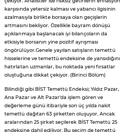
çekiyor. Analistler ise risksiz getirilerin enflasyon
karşısında yetersiz kalması ve yabancı ilgisinin
azalmasıyla birlikte borsaya olan geçişlerin
artmasını bekliyor. Özellikle bayram dönüşü
açıklanmaya başlanacak iyi bilançoların da
etkisiyle borsanın yine pozitif ayrışması
öngörülüyor.Genele yayılan satışların temettü
hisselerine ve temettü endeksine de yansıdığını
hatırlatan uzmanlar, bu noktada yeni fırsatlar
oluştuğuna dikkat çekiyor. (Birinci Bölüm)
Bilindiği gibi BİST Temettü Endeksi; Yıldız Pazar,
Ana Pazar ve Alt Pazar'da işlem gören ve
değerleme günü itibariyle son üç yılda nakit
temettü dağıtan 63 şirketten oluşuyor. Ancak
aralarından 25 şirket seçilerek BİST Temettü 25
endeksine dahil ediliyor. Bu seçim de temettü