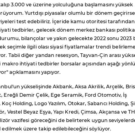
kalıp 3.000 ve üzerine yolculuğuna başlamasını yüksek
görüyorum. Yurtdışı piyasalar olumlu bir dönem geçirirse
yeleri test edebiliriz. İçeride kamu otoritesi tarafından
iyati tedbirler, gelecek dönem merkez bankası politikal
durumu, bilançolar ve yakın gelecekte 2022 sonu 2023 
k seçimle ilgili olası siyasi fiyatlamalar trendi belirlem
or. Tabii diğer yandan resesyon, Tayvan-Çin arası yüks
i makro ihtiyati tedbirler borsalar açısından aşağı yönl
yor" açıklamasını yapıyor.
anbul'un yükselişinde Akbank, Aksa Akrilik, Arçelik, Bris
, Ereğli Demir Çelik, Ege Seramik, Ford Otomotiv, İş
 Koç Holding, Logo Yazılım, Otokar, Sabancı Holding, Ş
r, Vestel Beyaz Eşya, Yapı Kredi, Çimsa, Akçansa ve T
alizör vazifesi göreceğini de belirterek uygun seviyelerd
l edilmek üzere takip edilebileceğini söylüyor.