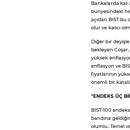
Bankalarda kar a
bünyesindeki his
açıdan BIST bu 
olur ve kalıcı o
Diğer bir deyişle
bekleyen Coşar, 
yüksek enflasyon
enflasyon ve BIS
fiyatlarının yüks
önemli bir katali
"ENDEKS ÜÇ B
BIST-100 endeksi
bandına geldiğin
olumlu. Temel ve