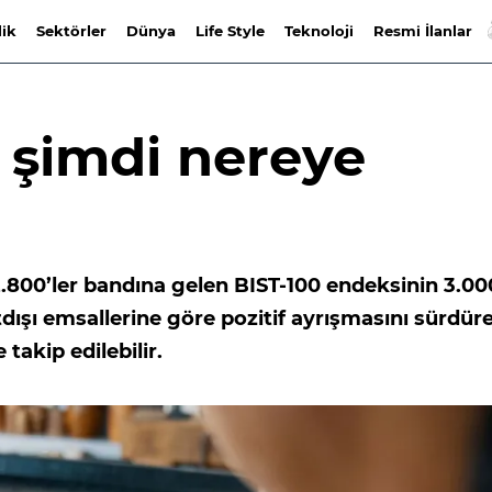
lik
Sektörler
Dünya
Life Style
Teknoloji
Resmi İlanlar
şimdi nereye
2.800’ler bandına gelen BIST-100 endeksinin 3.00
dışı emsallerine göre pozitif ayrışmasını sürdür
takip edilebilir.