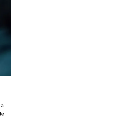
r
na
de