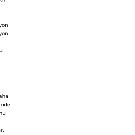
syon
syon
Bu
daha
mide
unu
r.