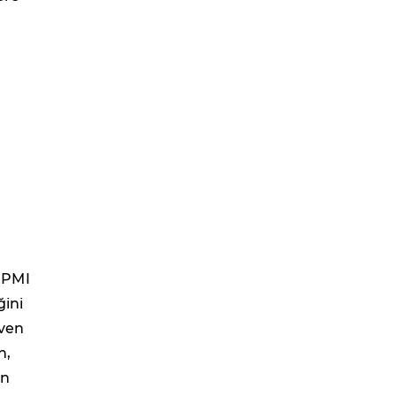
 PMI
ğini
üven
n,
en