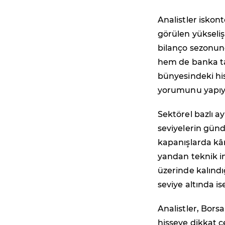
Analistler iskon
görülen yükseliş
bilanço sezonun
hem de banka ta
bünyesindeki his
yorumunu yapıy
Sektörel bazlı ay
seviyelerin gün
kapanışlarda kâ
yandan teknik i
üzerinde kalınd
seviye altında is
Analistler, Bors
hisseye dikkat 