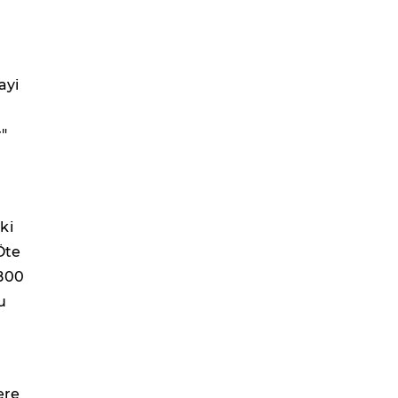
ayi
"
ki
Öte
.800
u
ere