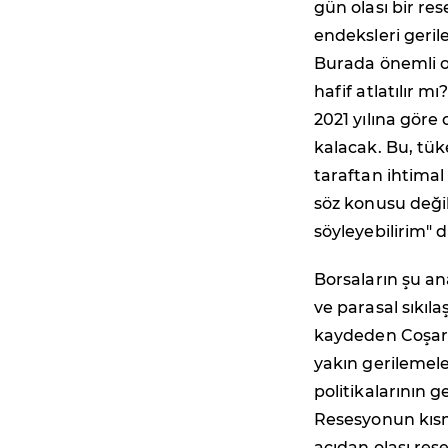
gün olası bir res
endeksleri geri
Burada önemli o
hafif atlatılır m
2021 yılına gör
kalacak. Bu, tük
taraftan ihtimal
söz konusu deği
söyleyebilirim" d
Borsaların şu an
ve parasal sıkılaş
kaydeden Coşar; 
yakın gerilemel
politikalarının g
Resesyonun kıs
açıdan olası re