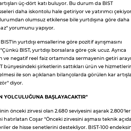
rtışları üç-dört katı buluyor. Bu durum da BIST
seleri daha iskontolu hale getiriyor ve yatırımcı çekiyo
durumdan olumsuz etkilense bile yurtdışına göre daha
lmaz" yorumunu yapıyor.
 BIST'in yurtdışı emsallerine göre pozitif ayrışmasını
"Çünkü BIST, yurtdışı borsalara göre çok ucuz. Ayrıca
 ve negatif reel faiz ortamında sermayenin getiri arayı
T bünyesindeki şirketlerin sattıkları ürün ve hizmetleri
elmesi ile son açıklanan bilançolarda görülen kar artışla
zör" diyor.
İN YOLCULUĞUNA BAŞLAYACAKTIR"
nin önceki zirvesi olan 2.680 seviyesini aşarak 2.800'ler
i hatırlatan Coşar "Önceki zirvesini aşması teknik açıd
riler de hisse senetlerini destekliyor. BIST-100 endeksi