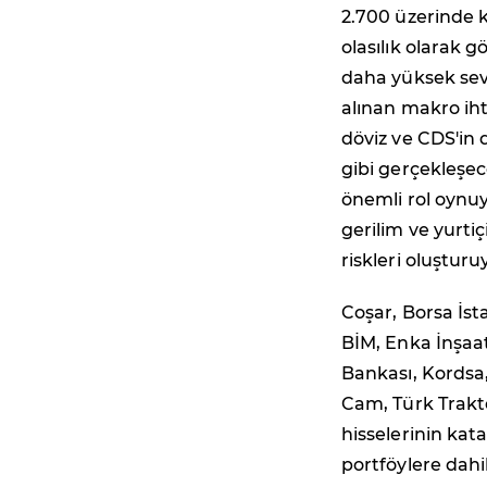
2.700 üzerinde 
olasılık olarak 
daha yüksek sevi
alınan makro iht
döviz ve CDS'in 
gibi gerçekleşece
önemli rol oynuy
gerilim ve yurtiç
riskleri oluşturu
Coşar, Borsa İst
BİM, Enka İnşaat
Bankası, Kordsa,
Cam, Türk Traktö
hisselerinin kat
portföylere dahi