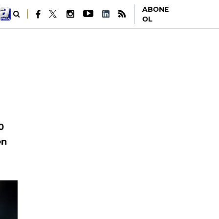
ABONE
OL
0
en