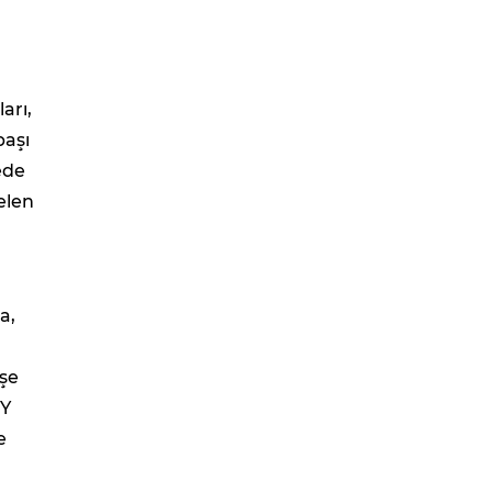
arı,
başı
ede
elen
ü
a,
işe
HY
e