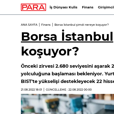
İş Dünyası Kulis
Finans
Girişimci
ANA SAYFA
Finans
Borsa İstanbul şimdi nereye koşuyor?
Borsa İstanbul
koşuyor?
Önceki zirvesi 2.680 seviyesini aşarak 
yolculuğuna başlaması bekleniyor. Yurt
BIST'te yükselişi destekleyecek 22 hisse 
21.08.2022
18:01
GÜNCELLEME : 22.08.2022
00:00