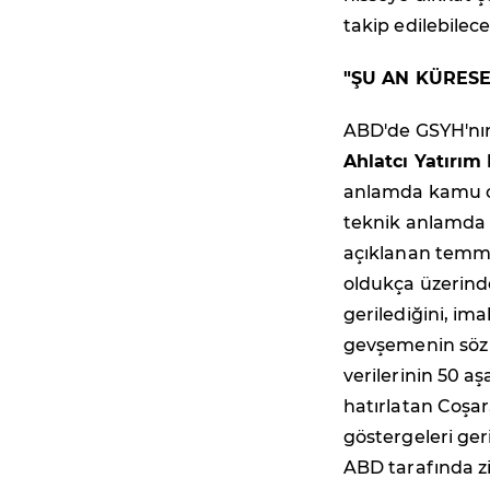
takip edilebilece
"ŞU AN KÜRESE
ABD'de GSYH'nın 
Ahlatcı Yatırı
anlamda kamu o
teknik anlamda 
açıklanan temmuz
oldukça üzerinde 
gerilediğini, im
gevşemenin söz 
verilerinin 50 a
hatırlatan Coşar
göstergeleri ger
ABD tarafında z