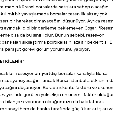
ralmanın küresel borsalarda satışlara sebep olacağını
 ılımlı bir yavaşlamada borsalar zaten ilk altı ay çok
k sert bir hareket olmayacağını düşünüyor. Ayrıca rese
k altı ayındaki gibi bir gerileme beklemeyen Coşar, "Rese
ileme olsa da bu sınırlı olur. Bunun sebebi, resesyon
ankaları sıkılaştırma politikalarını azaltır beklentisi. 
ara paraşüt görevi görür" yorumunu yapıyor.
 ETKİLENİR"
cak bir resesyonun
y
urtdışı borsalar kanalıyla Borsa
umsuz yansıyacağını, ancak Borsa İstanbul'a etkisinin 
mayacağını düşünüyor. Burada iskonto faktörü ve ekono
 seviyesinde görülen yükselişin en önemli faktör olduğ
ıca bilanço sezonunda olduğumuzu da hatırlatarak
m sanayi hem de banka tarafında güçlü kar artışları va