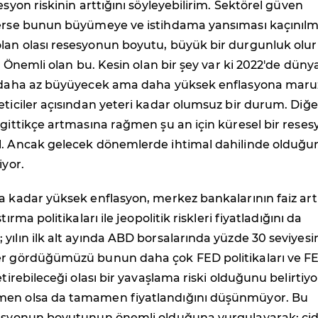
esyon riskinin arttığını söyleyebilirim. Sektörel güven
lerse bunun büyümeye ve istihdama yansıması kaçınılm
lan olası resesyonun boyutu, büyük bir durgunluk olu
ı? Önemli olan bu. Kesin olan bir şey var ki 2022'de düny
e daha az büyüyecek ama daha yüksek enflasyona maru
eticiler açısından yeteri kadar olumsuz bir durum. Diğe
 gittikçe artmasına rağmen şu an için küresel bir reses
l. Ancak gelecek dönemlerde ihtimal dahilinde olduğu
iyor.
a kadar yüksek enflasyon, merkez bankalarının faiz art
tırma politikaları ile jeopolitik riskleri fiyatladığını da
yılın ilk alt ayında ABD borsalarında yüzde 30 seviyesi
er gördüğümüzü bunun daha çok FED politikaları ve F
etirebileceği olası bir yavaşlama riski olduğunu belirtiyo
men olsa da tamamen fiyatlandığını düşünmüyor. Bu
sesyonun boyutunun önemli olduğuna vurgulayarak; cid