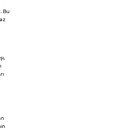
r. Bu
 az
şı,
n
rı
an
nin