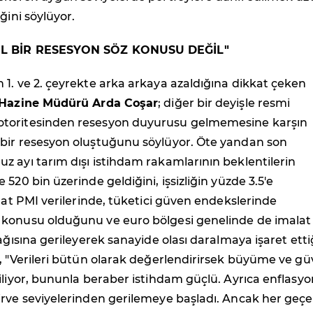
ğini söylüyor.
L BİR RESESYON SÖZ KONUSU DEĞİL"
1. ve 2. çeyrekte arka arkaya azaldığına dikkat çeken
m Hazine Müdürü Arda Coşar
; diğer bir deyişle resmi
toritesinden resesyon duyurusu gelmemesine karşın
bir resesyon oluştuğunu söylüyor. Öte yandan son
 ayı tarım dışı istihdam rakamlarının beklentilerin
520 bin üzerinde geldiğini, işsizliğin yüzde 3.5'e
alat PMI verilerinde, tüketici güven endekslerinde
konusu olduğunu ve euro bölgesi genelinde de imalat
şağısına gerileyerek sanayide olası daralmaya işaret etti
, "Verileri bütün olarak değerlendirirsek büyüme ve g
iliyor, bununla beraber istihdam güçlü. Ayrıca enflasyo
irve seviyelerinden gerilemeye başladı. Ancak her geç