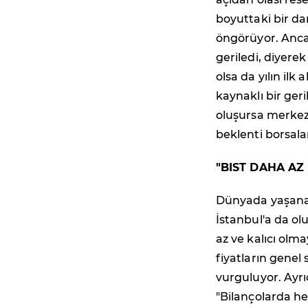
boyuttaki bir da
öngörüyor. Ancak
geriledi, diyere
olsa da yılın il
kaynaklı bir ger
oluşursa merkez b
beklenti borsal
"BIST DAHA AZ
Dünyada yaşana
İstanbul'a da ol
az ve kalıcı ol
fiyatların genel
vurguluyor. Ayr
"Bilançolarda he