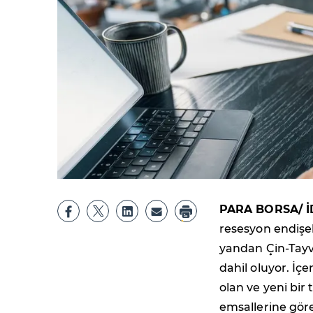
PARA BORSA/ İ
resesyon endişe
yandan Çin-Tayv
dahil oluyor. İç
olan ve yeni bir 
emsallerine gör