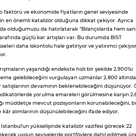
to faktörü ve ekonomide fiyatların genel seviyesinde
in en önemli katalizör olduğuna dikkat çekiyor. Ayrıca
da olduğumuzu da hatırlatarak "Bilançolarda hem san
rafında güçlü kar artışları var. Bu durumda BIST
seleri daha iskontolu hale getiriyor ve yatırımcı çekiyor
or.
rışmaların yaşandığı endekste hızlı bir şekilde 2.900'lü
deme gelebileceğini vurgulayan uzmanlar 2.800 altında
r satışlarının devamının beklenebileceğini düşünüyor. 
ndikatörlerde yorulma emareleri görülmesine karşın 2
ığı müddetçe mevcut pozisyonların korunabileceğini, b
e kâr alımlarının düşünülebileceğini ifade ediyor.
a İstanbul'un yükselişinde katalizör vazifesi görecek 22
çekerek uygun seviyelerde portföylere dahil edilmek üz