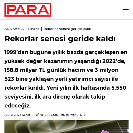
ANA SAYFA
Finans
Rekorlar senesi geride kaldı
Rekorlar senesi geride kaldı
1999’dan bugüne yıllık bazda gerçekleşen en
yüksek değer kazanımın yaşandığı 2022’de,
158.8 milyar TL günlük hacim ve 3 milyon
523 bine yaklaşan yerli yatırımcı sayısı ile
rekorlar kırıldı. Yeni yılın ilk haftasında 5.550
seviyesini, ilk ara direnç olarak takip
edeceğiz.
06.01.2023
14:58
GÜNCELLEME : 06.01.2023
14:58