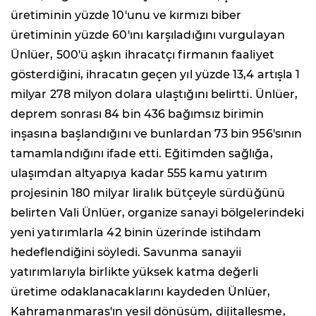
üretiminin yüzde 10'unu ve kırmızı biber
üretiminin yüzde 60'ını karşıladığını vurgulayan
Ünlüer, 500'ü aşkın ihracatçı firmanın faaliyet
gösterdiğini, ihracatın geçen yıl yüzde 13,4 artışla 1
milyar 278 milyon dolara ulaştığını belirtti. Ünlüer,
deprem sonrası 84 bin 436 bağımsız birimin
inşasına başlandığını ve bunlardan 73 bin 956'sının
tamamlandığını ifade etti. Eğitimden sağlığa,
ulaşımdan altyapıya kadar 555 kamu yatırım
projesinin 180 milyar liralık bütçeyle sürdüğünü
belirten Vali Ünlüer, organize sanayi bölgelerindeki
yeni yatırımlarla 42 binin üzerinde istihdam
hedeflendiğini söyledi. Savunma sanayii
yatırımlarıyla birlikte yüksek katma değerli
üretime odaklanacaklarını kaydeden Ünlüer,
Kahramanmaraş'ın yeşil dönüşüm, dijitalleşme,