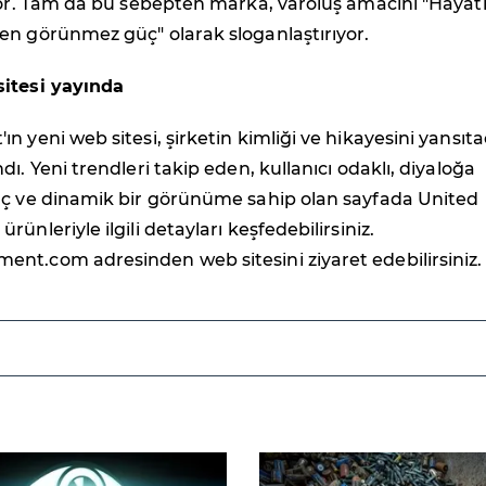
yor. Tam da bu sebepten marka, varoluş amacını "Hayat
en görünmez güç" olarak sloganlaştırıyor.
itesi yayında
n yeni web sitesi, şirketin kimliği ve hikayesini yansıt
ı. Yeni trendleri takip eden, kullanıcı odaklı, diyaloğa
nç ve dinamik bir görünüme sahip olan sayfada United
ünleriyle ilgili detayları keşfedebilirsiniz.
nt.com adresinden web sitesini ziyaret edebilirsiniz.