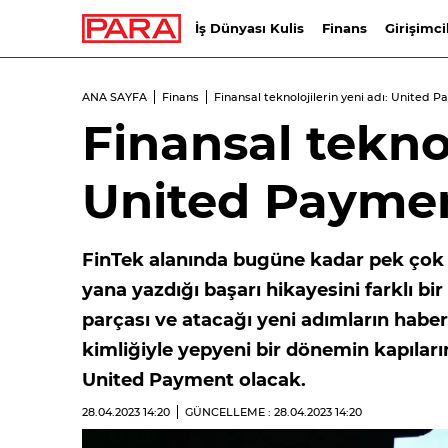
İş Dünyası Kulis
Finans
Girişimci
ANA SAYFA
Finans
Finansal teknolojilerin yeni adı: United 
Finansal teknol
United Payme
FinTek alanında bugüne kadar pek çok i
yana yazdığı başarı hikayesini farklı b
parçası ve atacağı yeni adımların haber
kimliğiyle yepyeni bir dönemin kapılarını
United Payment olacak.
28.04.2023
14:20
GÜNCELLEME : 28.04.2023
14:20