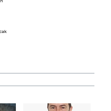
ın
acak