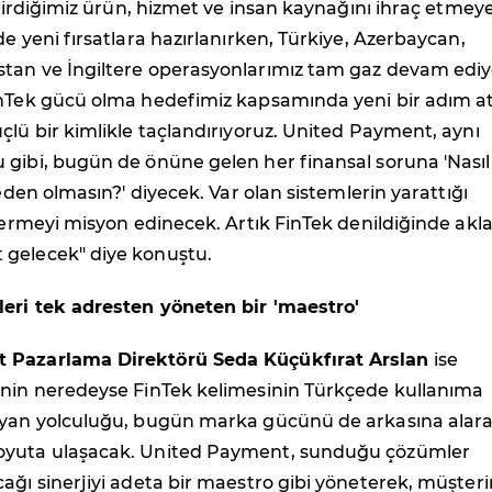
iştirdiğimiz ürün, hizmet ve insan kaynağını ihraç etmey
de yeni fırsatlara hazırlanırken, Türkiye, Azerbaycan,
tan ve İngiltere operasyonlarımız tam gaz devam ediy
inTek gücü olma hedefimiz kapsamında yeni bir adım at
çlü bir kimlikle taçlandırıyoruz. United Payment, aynı
 gibi, bugün de önüne gelen her finansal soruna 'Nasıl
Neden olmasın?' diyecek. Var olan sistemlerin yarattığı
idermeyi misyon edinecek. Artık FinTek denildiğinde akl
gelecek" diye konuştu.
eri tek adresten yöneten bir 'maestro'
 Pazarlama Direktörü Seda Küçükfırat Arslan
ise
'nin neredeyse FinTek kelimesinin Türkçede kullanıma
ayan yolculuğu, bugün marka gücünü de arkasına alar
oyuta ulaşacak. United Payment, sunduğu çözümler
ağı sinerjiyi adeta bir maestro gibi yöneterek, müşteri