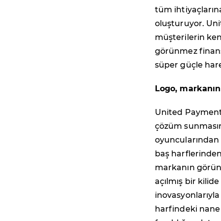
tüm ihtiyaçların
oluşturuyor. Un
müşterilerin ke
görünmez finans
süper güçle har
Logo, markanın
United Payment t
çözüm sunmasın
oyuncularından 
baş harflerinden
markanın görünm
açılmış bir kilid
inovasyonlarıyla
harfindeki nane