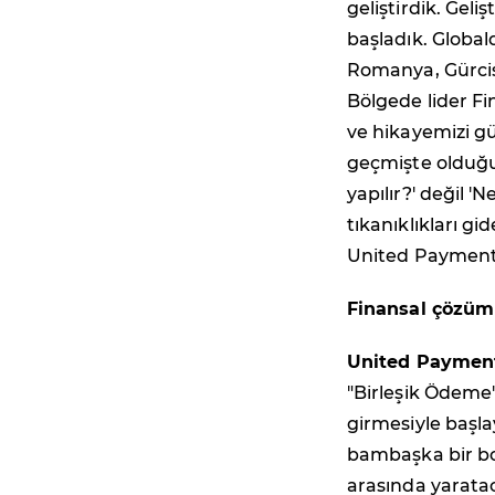
geliştirdik. Gel
başladık. Global
Romanya, Gürcis
Bölgede lider F
ve hikayemizi gü
geçmişte olduğu
yapılır?' değil '
tıkanıklıkları g
United Payment 
Finansal çözüml
United Payment
"Birleşik Ödeme
girmesiyle başl
bambaşka bir b
arasında yaratac