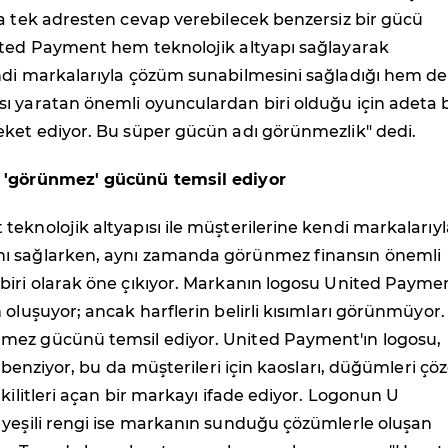
a tek adresten cevap verebilecek benzersiz bir gücü
ited Payment hem teknolojik altyapı sağlayarak
ndi markalarıyla çözüm sunabilmesini sağladığı hem de
ı yaratan önemli oyunculardan biri olduğu için adeta b
eket ediyor. Bu süper gücün adı görünmezlik" dedi.
 'görünmez' gücünü temsil ediyor
eknolojik altyapısı ile müşterilerine kendi markalarıyl
ı sağlarken, aynı zamanda görünmez finansın önemli
biri olarak öne çıkıyor. Markanın logosu United Paymen
 oluşuyor; ancak harflerin belirli kısımları görünmüyor.
ez gücünü temsil ediyor. United Payment'ın logosu,
e benziyor, bu da müşterileri için kaosları, düğümleri çö
 kilitleri açan bir markayı ifade ediyor. Logonun U
 yeşili rengi ise markanın sunduğu çözümlerle oluşan