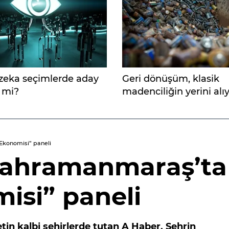
zeka seçimlerde aday
Geri dönüşüm, klasik
r mi?
madenciliğin yerini alı
Ekonomisi” paneli
Kahramanmaraş’ta
isi” paneli
tin kalbi şehirlerde tutan A Haber, Şehrin