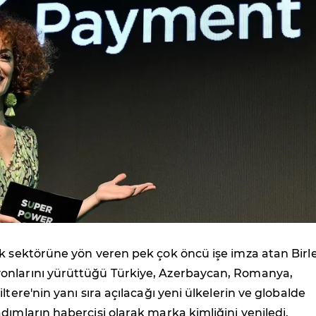
k sektörüne yön veren pek çok öncü işe imza atan Birle
nlarını yürüttüğü Türkiye, Azerbaycan, Romanya,
ltere'nin yanı sıra açılacağı yeni ülkelerin ve globalde
dımların habercisi olarak marka kimliğini yeniledi.