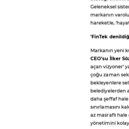
Geleneksel siste
markanın varolu
hareketle, 'hay
'FinTek denildi
Markanın yeni k
CEO'su İlker Sö
açan vizyoner' y
çoğu zaman sekt
bekleyenlere se
belediyelerden al
daha şeffaf hale
sınırlamasını ka
az masraflı hale
yönetimini kolayl