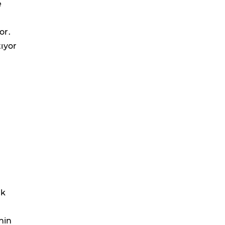
e
or.
ıyor
a
ak
nin