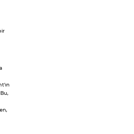
ir
a
t'ın
 Bu,
zen,