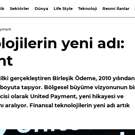
lik
Sektörler
Dünya
Life Style
Teknoloji
Resmi İlanlar
Payment
ojilerin yeni adı:
nt
lki gerçekleştiren Birleşik Ödeme, 2010 yılından
ir boyuta taşıyor. Bölgesel büyüme vizyonunun bi
cisi olarak United Payment, yeni hikayesi ve
 aralıyor. Finansal teknolojilerin yeni adı artık