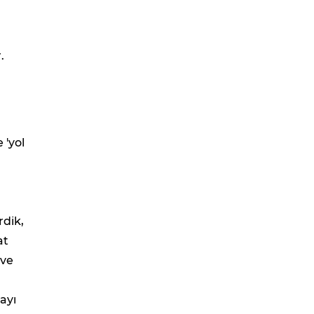
.
 'yol
rdik,
at
 ve
ayı