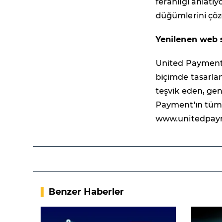
ferahlığı anlatı
düğümlerini çöz
Yenilenen web s
United Payment'ı
biçimde tasarland
teşvik eden, ge
Payment'ın tüm ür
www.unitedpayme
Benzer Haberler