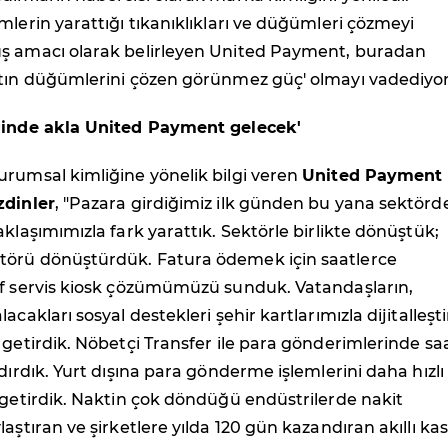
mlerin yarattığı tıkanıklıkları ve düğümleri çözmeyi
ş amacı olarak belirleyen United Payment, buradan
atın düğümlerini çözen görünmez güç' olmayı vadediyor
ğinde akla United Payment gelecek'
urumsal kimliğine yönelik bilgi veren
United Payment
zdinler
, "Pazara girdiğimiz ilk günden bu yana sektörde
aklaşımımızla fark yarattık. Sektörle birlikte dönüştük;
örü dönüştürdük. Fatura ödemek için saatlerce
lf servis kiosk çözümümüzü sunduk. Vatandaşların,
acakları sosyal destekleri şehir kartlarımızla dijitalleşti
 getirdik. Nöbetçi Transfer ile para gönderimlerinde sa
ldırdık. Yurt dışına para gönderme işlemlerini daha hızlı
 getirdik. Naktin çok döndüğü endüstrilerde nakit
aştıran ve şirketlere yılda 120 gün kazandıran akıllı kas