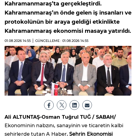
Kahramanmaraş’ta gerçekleştirdi.
Kahramanmaraş’ın önde gelen iş insanları ve
protokolünün bir araya geldiği etkinlikte
Kahramanmaraş ekonomisi masaya yatırıldı.
01.08.2026
14:55
GÜNCELLEME : 01.08.2026
14:55
Ali ALTUNTAŞ-Osman Tuğrul TUĞ / SABAH/
Ekonominin nabzını, sanayinin ve ticaretin kalbi
şehirlerde tutan A Haber,
Şehrin Ekonomisi