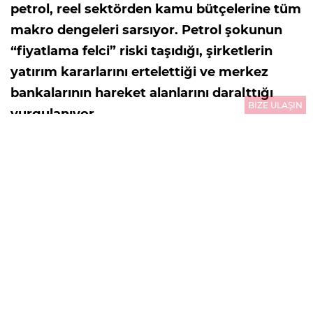
petrol, reel sektörden kamu bütçelerine tüm
makro dengeleri sarsıyor. Petrol şokunun
“fiyatlama felci” riski taşıdığı, şirketlerin
yatırım kararlarını ertelettiği ve merkez
bankalarının hareket alanlarını daralttığı
BİZE ULAŞIN
vurgulanıyor.
30.07.2026
13:26
GÜNCELLEME : 31.07.2026
00:01
HÜLYA GENÇ SERTKAYA/
ABD-İran savaşında