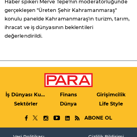
Haber spikeri Merve Tepe'nin moderatörlüğünde
gerçekleşen "Üreten Şehir Kahramanmaraş"
konulu panelde Kahramanmaraş'ın turizm, tarım,
ihracat ve iş dünyasının beklentileri
değerlendirildi.
İş Dünyası Kulis
Finans
Girişimcilik
Sektörler
Dünya
Life Style
ABONE OL
Veri Politikası
Gizlilik Bildirimi