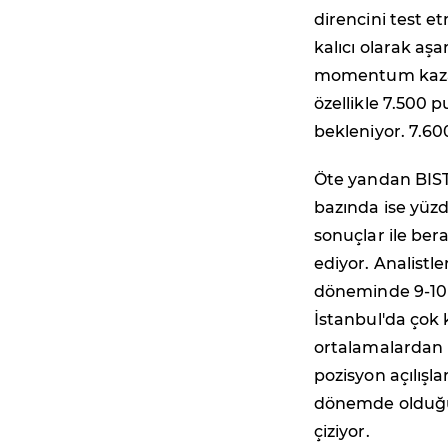
direncini test 
kalıcı olarak aş
momentum kazan
özellikle 7.500 p
bekleniyor. 7.60
Öte yandan BIST
bazında ise yüzd
sonuçlar ile be
ediyor. Analistl
döneminde 9-10 
İstanbul'da çok 
ortalamalardan 
pozisyon açılışl
dönemde olduğumu
çiziyor.