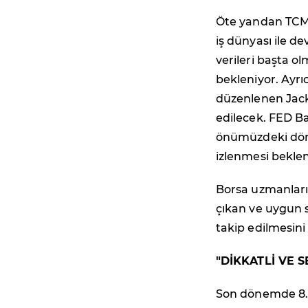
Öte yandan TCMB
iş dünyası ile 
verileri başta o
bekleniyor. Ayrı
düzenlenen Jacks
edilecek. FED B
önümüzdeki döne
izlenmesi beklen
Borsa uzmanları 
çıkan ve uygun 
takip edilmesini
"DİKKATLİ VE 
Son dönemde 8.0