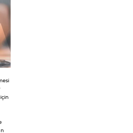
mesi
r
için
e
an