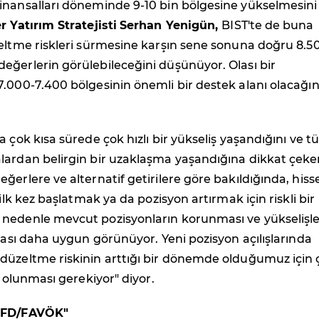
inansalları döneminde 9-10 bin bölgesine yükselmesini
er Yatırım Stratejisti
Serhan Yenigün,
BIST'te de buna
eltme riskleri sürmesine karşın sene sonuna doğru 8.5
eğerlerin görülebileceğini düşünüyor. Olası bir
.000-7.400 bölgesinin önemli bir destek alanı olacağın
a çok kısa sürede çok hızlı bir yükseliş yaşandığını ve 
lardan belirgin bir uzaklaşma yaşandığına dikkat çeke
ğerlere ve alternatif getirilere göre bakıldığında, hiss
 ilk kez başlatmak ya da pozisyon artırmak için riskli bir
nedenle mevcut pozisyonların korunması ve yükselişl
lması daha uygun görünüyor. Yeni pozisyon açılışlarında
düzeltme riskinin arttığı bir dönemde olduğumuz için 
i olunması gerekiyor" diyor.
 FD/FAVÖK"