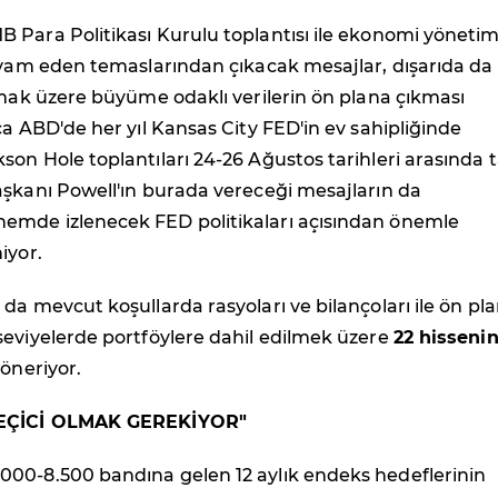
 Para Politikası Kurulu toplantısı ile ekonomi yönetim
devam eden temaslarından çıkacak mesajlar, dışarıda da
lmak üzere büyüme odaklı verilerin ön plana çıkması
ca ABD'de her yıl Kansas City FED'in ev sahipliğinde
on Hole toplantıları 24-26 Ağustos tarihleri arasında 
aşkanı Powell'ın burada vereceği mesajların da
mde izlenecek FED politikaları açısından önemle
iyor.
da mevcut koşullarda rasyoları ve bilançoları ile ön pl
seviyelerde portföylere dahil edilmek üzere
22 hisseni
 öneriyor.
SEÇİCİ OLMAK GEREKİYOR"
00-8.500 bandına gelen 12 aylık endeks hedeflerinin