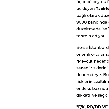
üçüncü çeyrek f
bekleyen
Tacirl
bağlı olarak düz
9000 bandında d
düzeltmede ise 7
tahmin ediyor.
Borsa İstanbul'd
önemli ortalama
"Mevcut hedef de
senedi risklerini
dönemdeyiz. Bu 
risklerin azaltı
endeks bazında 
dikkatli ve seçic
"F/K,
PD/DD VE