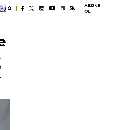
ABONE
OL
e
e
n
,