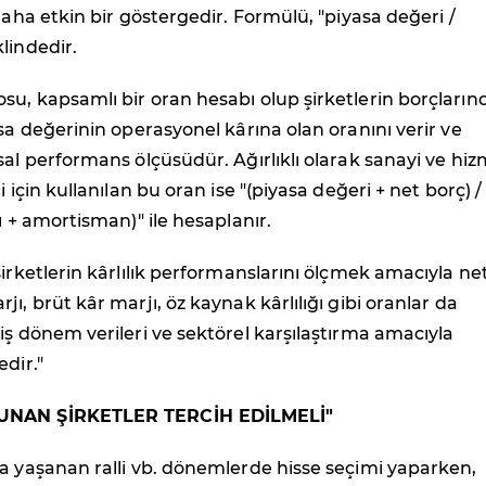
 daha etkin bir göstergedir. Formülü, "piyasa değeri /
lindedir.
u, kapsamlı bir oran hesabı olup şirketlerin borçların
asa değerinin operasyonel kârına olan oranını verir ve
sal performans ölçüsüdür. Ağırlıklı olarak sanayi ve hi
i için kullanılan bu oran ise "(piyasa değeri + net borç) /
ı + amortisman)" ile hesaplanır.
şirketlerin kârlılık performanslarını ölçmek amacıyla ne
ı, brüt kâr marjı, öz kaynak kârlılığı gibi oranlar da
iş dönem verileri ve sektörel karşılaştırma amacıyla
edir."
UNAN ŞİRKETLER TERCİH EDİLMELİ"
a yaşanan ralli vb. dönemlerde hisse seçimi yaparken,