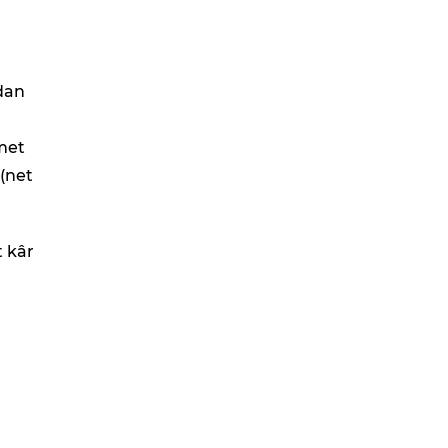
dan
zmet
 (net
t kâr