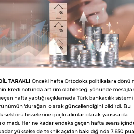
DİL TARAKLI
Önceki hafta Ortodoks politikalara dönül
nin kredi notunda artırım olabileceği yönünde mesajla
eçen hafta yaptığı açıklamada Türk bankacılık sistemi 
örünümün 'durağan' olarak güncellendiğini bildirdi. Bu
 sektörü hisselerine güçlü alımlar olarak yansısa da
cı olmadı. Her ne kadar endeks geçen hafta seans içind
kadar yükselse de teknik açıdan bakıldığında 7.850 pu