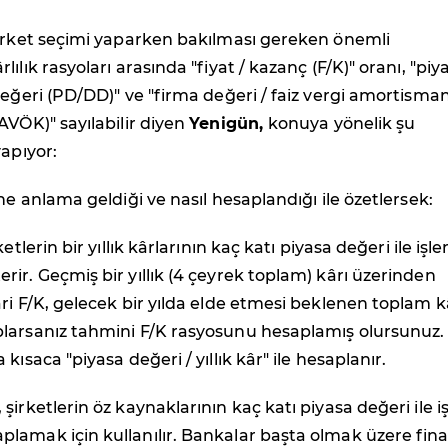
şirket seçimi yaparken bakılması gereken önemli
ılık rasyoları arasında "fiyat / kazanç (F/K)" oranı, "piy
değeri (PD/DD)" ve "firma değeri / faiz vergi amortisma
AVÖK)" sayılabilir diyen
Yenigün,
konuya yönelik şu
yapıyor:
ne anlama geldiği ve nasıl hesaplandığı ile özetlersek:
etlerin bir yıllık kârlarının kaç katı piyasa değeri ile işl
ir. Geçmiş bir yıllık (4 çeyrek toplam) kârı üzerinden
ri F/K, gelecek bir yılda elde etmesi beklenen toplam k
larsanız tahmini F/K rasyosunu hesaplamış olursunuz.
kısaca "piyasa değeri / yıllık kâr" ile hesaplanır.
şirketlerin öz kaynaklarının kaç katı piyasa değeri ile 
lamak için kullanılır. Bankalar başta olmak üzere fin