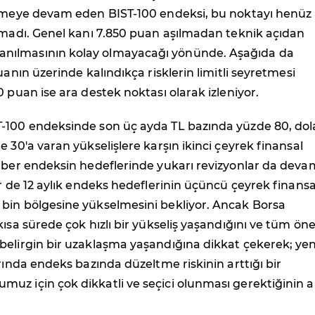
etmeye devam eden BIST-100 endeksi, bu noktayı henüz
amadı. Genel kanı 7.850 puan aşılmadan teknik açıdan
ılmasının kolay olmayacağı yönünde. Aşağıda da
uanın üzerinde kalındıkça risklerin limitli seyretmesi
0 puan ise ara destek noktası olarak izleniyor.
-100 endeksinde son üç ayda TL bazında yüzde 80, dol
e 30'a varan yükselişlere karşın ikinci çeyrek finansal
raber endeksin hedeflerinde yukarı revizyonlar da deva
er de 12 aylık endeks hedeflerinin üçüncü çeyrek finansal
bin bölgesine yükselmesini bekliyor. Ancak Borsa
kısa sürede çok hızlı bir yükseliş yaşandığını ve tüm ön
belirgin bir uzaklaşma yaşandığına dikkat çekerek; yen
arında endeks bazında düzeltme riskinin arttığı bir
z için çok dikkatli ve seçici olunması gerektiğinin al