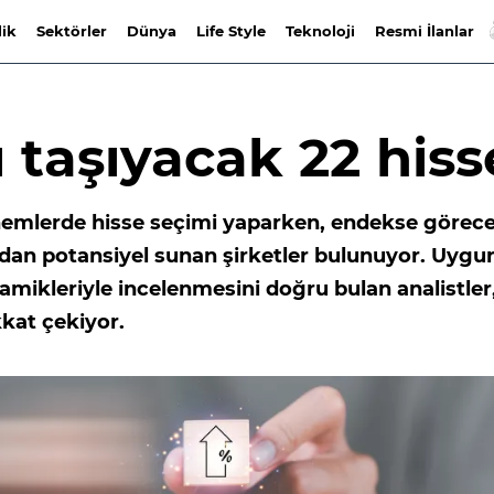
lik
Sektörler
Dünya
Life Style
Teknoloji
Resmi İlanlar
 taşıyacak 22 hiss
önemlerde hisse seçimi yaparken, endekse görec
ndan potansiyel sunan şirketler bulunuyor. Uygu
namikleriyle incelenmesini doğru bulan analistler
kkat çekiyor.