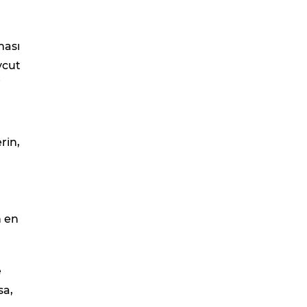
ması
vcut
i
rin,
n en
e
sa,