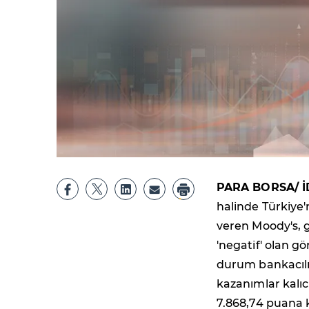
PARA BORSA/ İ
halinde Türkiye'
veren Moody's, g
'negatif' olan g
durum bankacılık
kazanımlar kalı
7.868,74 puana 