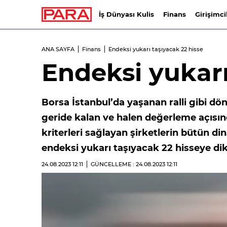
İş Dünyası Kulis
Finans
Girişimci
ANA SAYFA
Finans
Endeksi yukarı taşıyacak 22 hisse
Endeksi yukarı
Borsa İstanbul’da yaşanan ralli gibi d
geride kalan ve halen değerleme açısı
kriterleri sağlayan şirketlerin bütün di
endeksi yukarı taşıyacak 22 hisseye di
24.08.2023
12:11
GÜNCELLEME : 24.08.2023
12:11