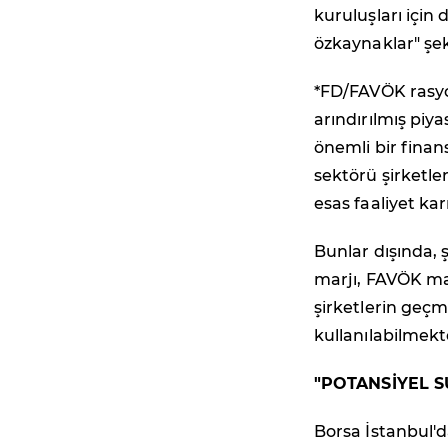
kuruluşları için
özkaynaklar" şek
*FD/FAVÖK rasyos
arındırılmış piy
önemli bir finan
sektörü şirketler
esas faaliyet kar
Bunlar dışında, 
marjı, FAVÖK marj
şirketlerin geçm
kullanılabilmekt
"POTANSİYEL S
Borsa İstanbul'd