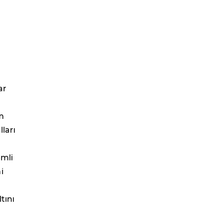
ar
m
ları
emli
i
tını