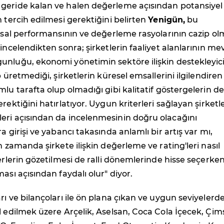
geride kalan ve halen değerleme açısından potansiyel
n tercih edilmesi gerektiğini belirten
Yenigün,
bu
ansal performansının ve değerleme rasyolarının cazip ol
 incelendikten sonra; şirketlerin faaliyet alanlarının me
unluğu, ekonomi yönetimin sektöre ilişkin destekleyic
p üretmediği, şirketlerin küresel emsallerini ilgilendiren
mlu tarafta olup olmadığı gibi kalitatif göstergelerin de
rektiğini hatırlatıyor. Uygun kriterleri sağlayan şirketle
eri açısından da incelenmesinin doğru olacağını
a girişi ve yabancı takasında anlamlı bir artış var mı,
n zamanda şirkete ilişkin değerleme ve rating'leri nasıl
terlerin gözetilmesi de ralli dönemlerinde hisse seçerke
ası açısından faydalı olur" diyor.
rı ve bilançoları ile ön plana çıkan ve uygun seviyelerd
l edilmek üzere Arçelik, Aselsan, Coca Cola İçecek, Çim