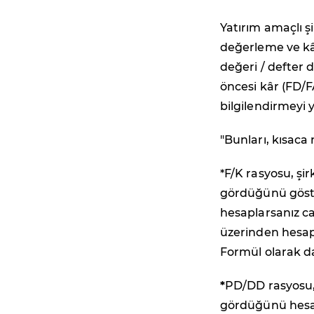
Yatırım amaçlı 
değerleme ve kârl
değeri / defter 
öncesi kâr (FD/F
bilgilendirmeyi 
"Bunları, kısaca 
*F/K rasyosu, şirk
gördüğünü göster
hesaplarsanız ca
üzerinden hesap
Formül olarak da 
*
PD/DD rasyosu, 
gördüğünü hesap