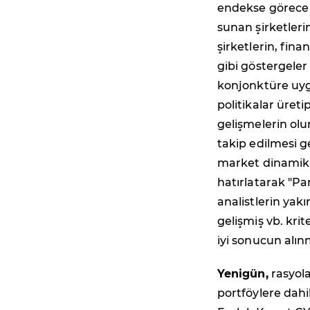
endekse görece 
sunan şirketleri
şirketlerin, fin
gibi göstergeler
konjonktüre uyg
politikalar üreti
gelişmelerin olu
takip edilmesi ge
market dinamikl
hatırlatarak "Par
analistlerin yakı
gelişmiş vb. kri
iyi sonucun alınm
Yenigün,
rasyola
portföylere dahi