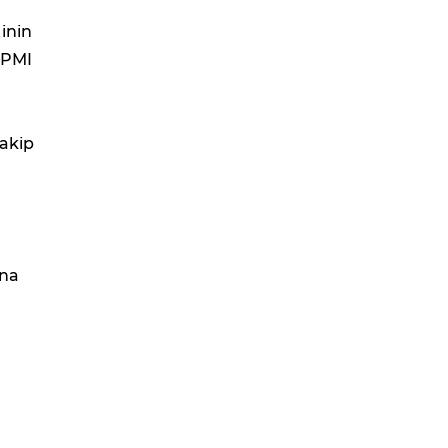
inin
 PMI
takip
ana
n