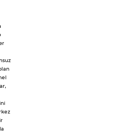
a
o
er
umsuz
olan
mel
ar,
ini
rkez
ir
da