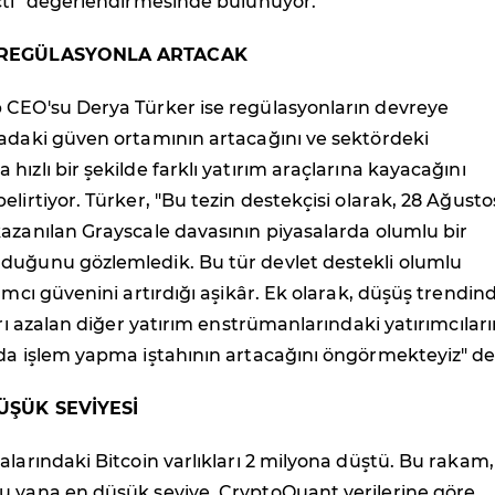
açtı" değerlendirmesinde bulunuyor.
I REGÜLASYONLA ARTACAK
 CEO'su Derya Türker ise regülasyonların devreye
sadaki güven ortamının artacağını ve sektördeki
hızlı bir şekilde farklı yatırım araçlarına kayacağını
elirtiyor. Türker, "Bu tezin destekçisi olarak, 28 Ağusto
azanılan Grayscale davasının piyasalarda olumlu bir
duğunu gözlemledik. Bu tür devlet destekli olumlu
rımcı güvenini artırdığı aşikâr. Ek olarak, düşüş trendin
arı azalan diğer yatırım enstrümanlarındaki yatırımcıları
da işlem yapma iştahının artacağını öngörmekteyiz" de
DÜŞÜK SEVİYESİ
alarındaki Bitcoin varlıkları 2 milyona düştü. Bu rakam,
u yana en düşük seviye. CryptoQuant verilerine göre,