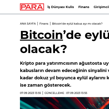
İş Dünyası Kulis
Finans
Girişimci
ANA SAYFA
Finans
Bitcoin’de eylül kabus ayı mı olacak?
Bitcoin
’de eyl
olacak?
Kripto para yatırımcısının ağustosta uyk
kabusların devam edeceğinin sinyalini v
kadar dokuz yıl boyunca eylül aylarını 
ise zaman gösterecek.
07.09.2023
13:55
GÜNCELLEME : 07.09.2023
13:55