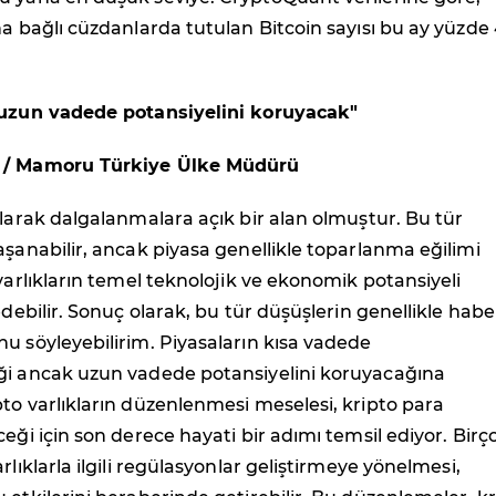
na bağlı cüzdanlarda tutulan Bitcoin sayısı bu ay yüzde
 uzun vadede potansiyelini koruyacak"
 / Mamoru Türkiye Ülke Müdürü
olarak dalgalanmalara açık bir alan olmuştur. Bu tür
aşanabilir, ancak piyasa genellikle toparlanma eğilimi
 varlıkların temel teknolojik ve ekonomik potansiyeli
edebilir. Sonuç olarak, bu tür düşüşlerin genellikle habe
u söyleyebilirim. Piyasaların kısa vadede
ği ancak uzun vadede potansiyelini koruyacağına
to varlıkların düzenlenmesi meselesi, kripto para
ceği için son derece hayati bir adımı temsil ediyor. Birç
rlıklarla ilgili regülasyonlar geliştirmeye yönelmesi,