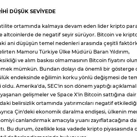
RİHİ DÜŞÜK SEVİYEDE
atilite ortamında kalmaya devam eden lider kripto par
kte altcoinlerde de negatif seyir sürüyor. Bitcoin ve kript
ki ani düşüşün temel nedenleri arasında çeşitli faktörl
irten Mamoru Türkiye Ülke Müdürü Baran Yıldırım,
ksikliği ve alım baskısı olmamasının Bitcoin fiyatını ol
ylemek mümkün. Bundan dolayı da önemli bir gösterge 
ülük endeksinde eğilimin korku yönlü değişmesi de te
 oldu. Amerika'da, SEC'in son dönem yaptığı açıklamal
e yaşanan gelişmeler ve Space X'in Bitcoin sattığına dair
daki belirsizlik ortamında yatırımcıları negatif etkilediğ
rıca Çin'deki ekonomik daralma endişesi, ülkenin me
omiyi canlandırmak amacıyla yuanı zayıflatacağına da
tı. Bu durum, özellikle kısa vadede kripto piyasasında 