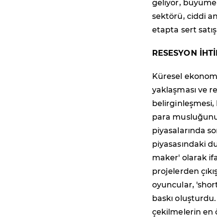
geliyor, büyüme 
sektörü, ciddi a
etapta sert satı
RESESYON İHTİ
Küresel ekonomi
yaklaşması ve re
belirginleşmesi,
para musluğunun
piyasalarında s
piyasasındaki d
maker' olarak ifa
projelerden çıkış
oyuncular, 'short
baskı oluşturdu
çekilmelerin en ö