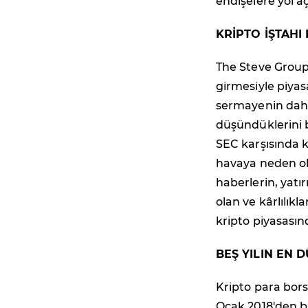
endişelere yol 
KRİPTO İŞTAH
The Steve Group
girmesiyle piya
sermayenin daha 
düşündüklerini b
SEC karşısında k
havaya neden ol
haberlerin, yatı
olan ve kârlılıkl
kripto piyasasın
BEŞ YILIN EN 
Kripto para bors
Ocak 2018'den b