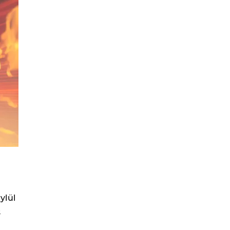
ylül
ş