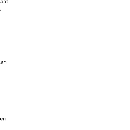
şaat
k
kan
eri