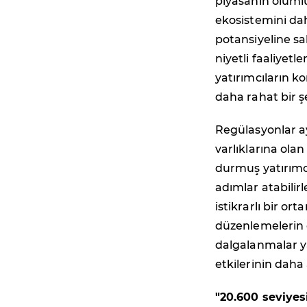
piyasanın olumlu
ekosistemini dah
potansiyeline sa
niyetli faaliyet
yatırımcıların k
daha rahat bir ş
Regülasyonlar ay
varlıklarına olan
durmuş yatırımc
adımlar atabilirl
istikrarlı bir or
düzenlemelerin g
dalgalanmalar y
etkilerinin dah
"20.600 seviyes