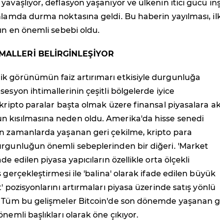
yavaşlıyor, deflasyon yaşanıyor ve ülkenin itici gücü in
nlamda durma noktasına geldi. Bu haberin yayılması, il
şın en önemli sebebi oldu.
MALLERİ BELİRGİNLEŞİYOR
k görünümün faiz artırımarı etkisiyle durgunluğa
sesyon ihtimallerinin çeşitli bölgelerde iyice
 kripto paralar başta olmak üzere finansal piyasalara a
 kısılmasına neden oldu. Amerika'da hisse senedi
on zamanlarda yaşanan geri çekilme, kripto para
urgunluğun önemli sebeplerinden bir diğeri. 'Market
de edilen piyasa yapıcıların özellikle orta ölçekli
 gerçekleştirmesi ile 'balina' olarak ifade edilen büyük
' pozisyonlarını artırmaları piyasa üzerinde satış yönlü
. Tüm bu gelişmeler Bitcoin'de son dönemde yaşanan g
nemli başlıkları olarak öne çıkıyor.