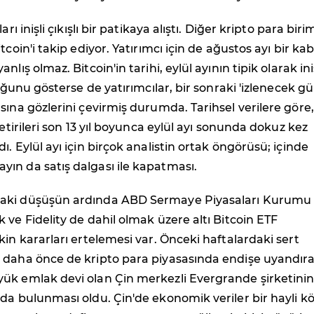
arı inişli çıkışlı bir patikaya alıştı. Diğer kripto para biri
tcoin'i takip ediyor. Yatırımcı için de ağustos ayı bir ka
nlış olmaz. Bitcoin'in tarihi, eylül ayının tipik olarak ini
duğunu gösterse de yatırımcılar, bir sonraki 'izlenecek gü
sına gözlerini çevirmiş durumda. Tarihsel verilere göre,
getirileri son 13 yıl boyunca eylül ayı sonunda dokuz kez
. Eylül ayı için birçok analistin ortak öngörüsü; içinde
ın da satış dalgası ile kapatması.
aki düşüşün ardında ABD Sermaye Piyasaları Kurumu
 ve Fidelity de dahil olmak üzere altı Bitcoin ETF
kin kararları ertelemesi var. Önceki haftalardaki sert
 daha önce de kripto para piyasasında endişe uyandır
ük emlak devi olan Çin merkezli Evergrande şirketini
da bulunması oldu. Çin'de ekonomik veriler bir hayli k