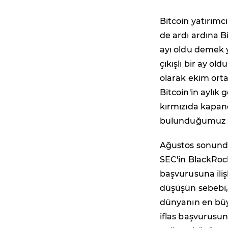
Bitcoin yatırımcıl
de ardı ardına Bi
ayı oldu demek ya
çıkışlı bir ay ol
olarak ekim orta
Bitcoin'in aylık 
kırmızıda kapandı
bulunduğumuz ay
Ağustos sonund
SEC'in BlackRock
başvurusuna iliş
düşüşün sebebi,
dünyanın en büy
iflas başvurusun