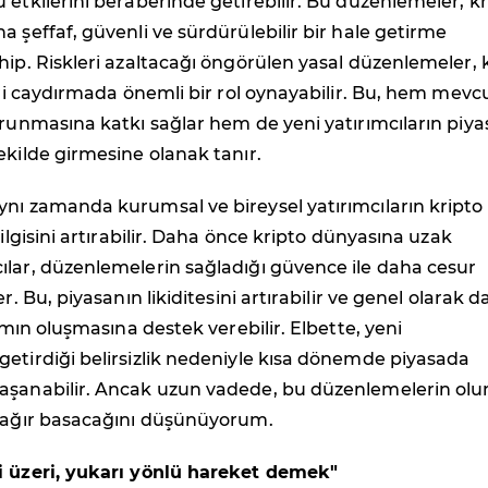
 etkilerini beraberinde getirebilir. Bu düzenlemeler, kr
a şeffaf, güvenli ve sürdürülebilir bir hale getirme
hip. Riskleri azaltacağı öngörülen yasal düzenlemeler, 
leri caydırmada önemli bir rol oynayabilir. Bu, hem mevc
orunmasına katkı sağlar hem de yeni yatırımcıların piy
ekilde girmesine olanak tanır.
nı zamanda kurumsal ve bireysel yatırımcıların kripto
 ilgisini artırabilir. Daha önce kripto dünyasına uzak
ılar, düzenlemelerin sağladığı güvence ile daha cesur
er. Bu, piyasanın likiditesini artırabilir ve genel olarak 
tamın oluşmasına destek verebilir. Elbette, yeni
etirdiği belirsizlik nedeniyle kısa dönemde piyasada
aşanabilir. Ancak uzun vadede, bu düzenlemelerin ol
a ağır basacağını düşünüyorum.
i üzeri, yukarı yönlü hareket demek"