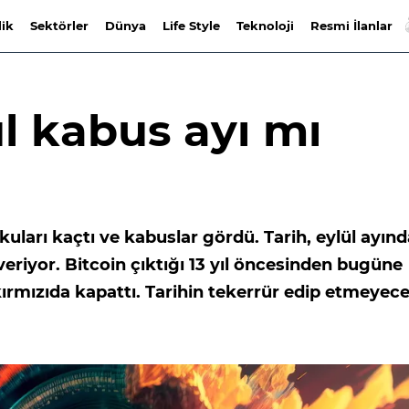
lik
Sektörler
Dünya
Life Style
Teknoloji
Resmi İlanlar
ül kabus ayı mı
uları kaçtı ve kabuslar gördü. Tarih, eylül ayınd
eriyor. Bitcoin çıktığı 13 yıl öncesinden bugüne
kırmızıda kapattı. Tarihin tekerrür edip etmeyece