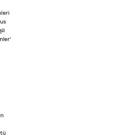
mleri
bus
şli
nler'
an
n
ötü