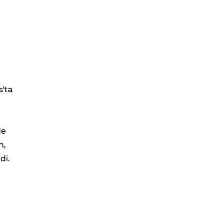
s'ta
de
n,
di.