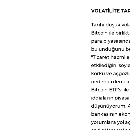
VOLATİLİTE TA
Tarihi düşük vol
Bitcoin ile birli
para piyasasında
bulunduğunu bel
"Ticaret hacmi e
etkilediğini sö
korku ve açgözl
nedenlerden biri
Bitcoin ETF'si il
iddiaların piyasa
düşünüyorum. Ay
bankasının ekon
yorumlara yol aç