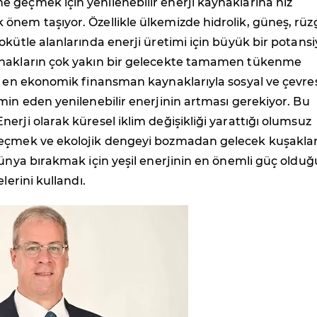
 geçmek için yenilenebilir enerji kaynaklarına hız
nem taşıyor. Özellikle ülkemizde hidrolik, güneş, rüz
okütle alanlarında enerji üretimi için büyük bir potansi
nakların çok yakın bir gelecekte tamamen tükenme
ı en ekonomik finansman kaynaklarıyla sosyal ve çevre
min eden yenilenebilir enerjinin artması gerekiyor. Bu
erji olarak küresel iklim değişikliği yarattığı olumsuz
eçmek ve ekolojik dengeyi bozmadan gelecek kuşakla
dünya bırakmak için yeşil enerjinin en önemli güç oldu
elerini kullandı.