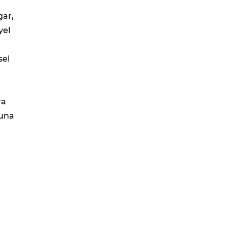
gar,
yel
sel
ra
ğuna