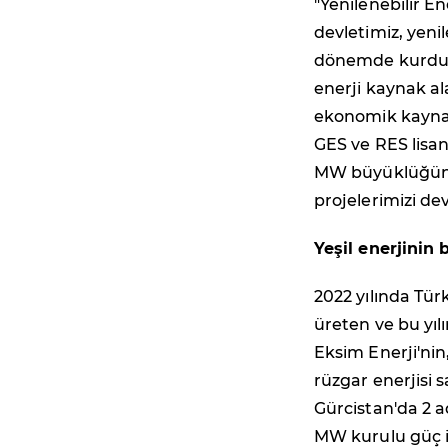
"Yenilenebilir E
devletimiz, yeni
dönemde kurduğu
enerji kaynak al
ekonomik kaynak
GES ve RES lisan
MW büyüklüğünde 
projelerimizi de
Yeşil enerjinin 
2022 yılında Tür
üreten ve bu yıl
Eksim Enerji'ni
rüzgar enerjisi 
Gürcistan'da 2 a
MW kurulu güç il