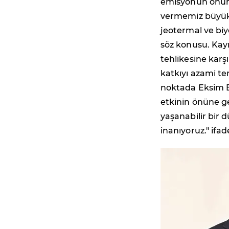
emisyonun önüne
vermemiz büyük ö
jeotermal ve biy
söz konusu. Kay
tehlikesine karş
katkıyı azami te
noktada Eksim En
etkinin önüne g
yaşanabilir bir 
inanıyoruz." ifad