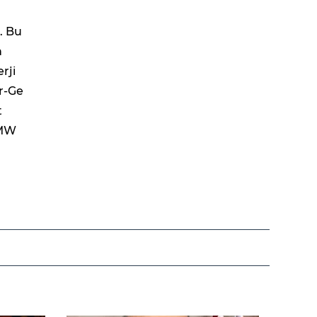
. Bu
n
rji
Ar-Ge
t
 MW