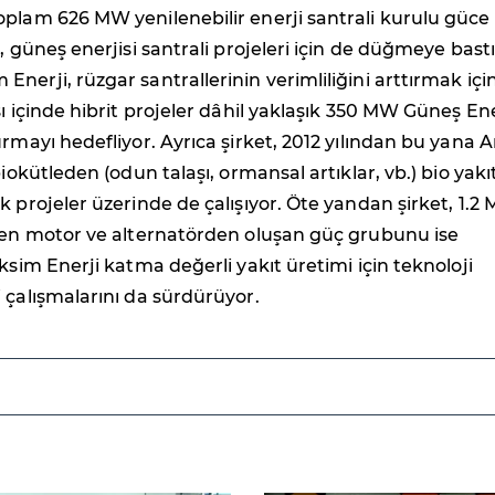
plam 626 MW yenilenebilir enerji santrali kurulu güce
, güneş enerjisi santrali projeleri için de düğmeye bastı
nerji, rüzgar santrallerinin verimliliğini arttırmak içi
sı içinde hibrit projeler dâhil yaklaşık 350 MW Güneş Ene
urmayı hedefliyor. Ayrıca şirket, 2012 yılından bu yana 
biokütleden (odun talaşı, ormansal artıklar, vb.) bio yakı
k projeler üzerinde de çalışıyor. Öte yandan şirket, 1.2
ilen motor ve alternatörden oluşan güç grubunu ise
Eksim Enerji katma değerli yakıt üretimi için teknoloji
 çalışmalarını da sürdürüyor.