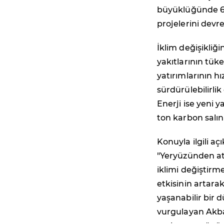
büyüklüğünde 6 R
projelerini devre
İklim değişikliğ
yakıtlarının tüke
yatırımlarının 
sürdürülebilirlik
Enerji ise yeni y
ton karbon salın
Konuyla ilgili 
"Yeryüzünden atm
iklimi değiştirm
etkisinin artara
yaşanabilir bir
vurgulayan Akbay