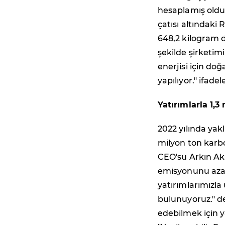
hesaplamış oldu
çatısı altındaki 
648,2 kilogram d
şekilde şirketim
enerjisi için do
yapılıyor." ifadel
Yatırımlarla 1,
2022 yılında yakl
milyon ton karbo
CEO'su Arkın Akb
emisyonunu azal
yatırımlarımızla
bulunuyoruz." de
edebilmek için 