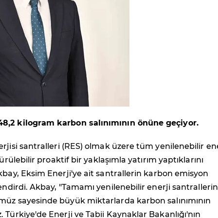
8,2 kilogram karbon salınımının önüne geçiyor.
rjisi santralleri (RES) olmak üzere tüm yenilenebilir ene
dürülebilir proaktif bir yaklaşımla yatırım yaptıklarını
kbay, Eksim Enerji'ye ait santrallerin karbon emisyon
lendirdi. Akbay, "Tamamı yenilenebilir enerji santraller
müz sayesinde büyük miktarlarda karbon salınımının
 Türkiye'de Enerji ve Tabii Kaynaklar Bakanlığı'nın