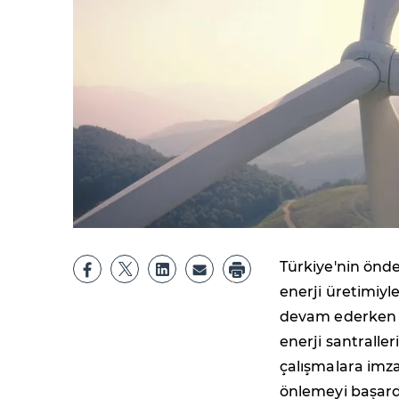
Türkiye'nin önde
enerji üretimiyl
devam ederken y
enerji santralle
çalışmalara imza
önlemeyi başard