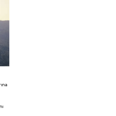
rına
nı