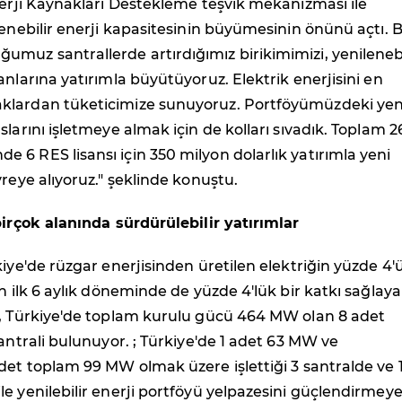
nerji Kaynakları Destekleme teşvik mekanizması ile
lenebilir enerji kapasitesinin büyümesinin önünü açtı. 
muz santrallerde artırdığımız birikimimizi, yenilenebi
anlarına yatırımla büyütüyoruz. Elektrik enerjisini en
lardan tüketicimize sunuyoruz. Portföyümüzdeki yen
slarını işletmeye almak için de kolları sıvadık. Toplam 
6 RES lisansı için 350 milyon dolarlık yatırımla yeni
vreye alıyoruz." şeklinde konuştu.
birçok alanında sürdürülebilir yatırımlar
kiye'de rüzgar enerjisinden üretilen elektriğin yüzde 4
ın ilk 6 aylık döneminde de yüzde 4'lük bir katkı sağlay
n, Türkiye'de toplam kurulu gücü 464 MW olan 8 adet
santrali bulunuyor. ; Türkiye'de 1 adet 63 MW ve
det toplam 99 MW olmak üzere işlettiği 3 santralde ve 
e yenilebilir enerji portföyü yelpazesini güçlendirmey