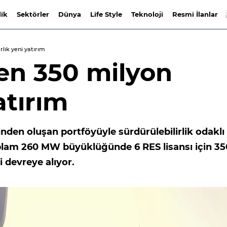
lik
Sektörler
Dünya
Life Style
Teknoloji
Resmi İlanlar
lık yeni yatırım
den 350 milyon
atırım
rinden oluşan portföyüyle sürdürülebilirlik odaklı
oplam 260 MW büyüklüğünde 6 RES lisansı için 35
i devreye alıyor.