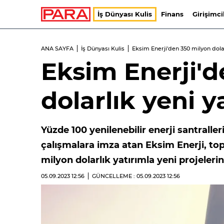
İş Dünyası Kulis
Finans
Girişimci
ANA SAYFA
İş Dünyası Kulis
Eksim Enerji'den 350 milyon dolar
Eksim Enerji'
dolarlık yeni y
Yüzde 100 yenilenebilir enerji santralle
çalışmalara imza atan Eksim Enerji, t
milyon dolarlık yatırımla yeni projelerin
05.09.2023
12:56
GÜNCELLEME : 05.09.2023
12:56