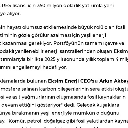
ES lisansı için 350 milyon dolarlık yatırımla yeni
ye alıyor.
inin hayatı olumsuz etkilemesinde büyük rolü olan fosil
timinin gözle görülür azalması için yeşil enerji
hız kazanması gerekiyor. Portföyünün tamamı çevre ve
 odaklı yenilenebilir enerji santrallerinden oluşan Eksim
atırımlarıyla birlikte 2025 yılı sonunda yıllık toplam 4 mi
ımını engellemeyi hedefliyor.
açıklamalarda bulunan
Eksim Enerji CEO'su Arkın Akba
osfere salınan karbon bileşenlerinin sera etkisi oluş
esi ve asit yağmurlarının oluşmasında fosil kaynakların
k devam ettiğini gösteriyor" dedi. Gelecek kuşaklara
 dünya bırakmanın yeşil enerjiyle mümkün olduğunu
, "Kömür, petrol, doğalgaz gibi fosil yakıtlardan kayna