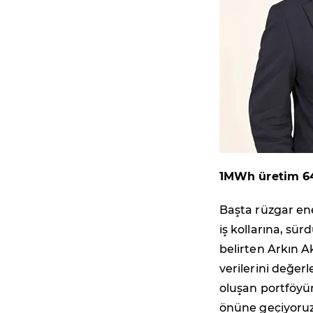
1MWh üretim 64
Başta rüzgar ene
iş kollarına, sür
belirten Arkın A
verilerini değer
oluşan portföyü
önüne geçiyoruz.