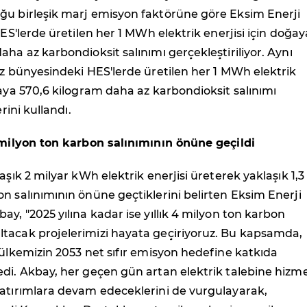
ğu birleşik marj emisyon faktörüne göre Eksim Enerji
RES'lerde üretilen her 1 MWh elektrik enerjisi için doğay
aha az karbondioksit salınımı gerçekleştiriliyor. Aynı
iz bünyesindeki HES'lerde üretilen her 1 MWh elektrik
ğaya 570,6 kilogram daha az karbondioksit salınımı
erini kullandı.
3 milyon ton karbon salınımının önüne geçildi
aşık 2 milyar kWh elektrik enerjisi üreterek yaklaşık 1,3
n salınımının önüne geçtiklerini belirten Eksim Enerji
ay, "2025 yılına kadar ise yıllık 4 milyon ton karbon
tacak projelerimizi hayata geçiriyoruz. Bu kapsamda,
 ülkemizin 2053 net sıfır emisyon hedefine katkıda
di. Akbay, her geçen gün artan elektrik talebine hizm
yatırımlara devam edeceklerini de vurgulayarak,