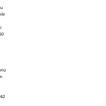
Bu
lir
i
260
'ünü
an
162
e