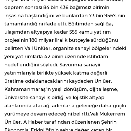
deprem sonrası 84 bin 436 bağımsız birimin
inşasına başlandığını ve bunlardan 73 bin 956'sının
tamamlandığını ifade etti. Eğitimden sağlığa,
ulaşımdan altyapıya kadar 555 kamu yatırım
projesinin 180 milyar liralık bütçeyle sürdüğünü
belirten Vali Ünlüer, organize sanayi bölgelerindeki
yeni yatırımlarla 42 binin üzerinde istihdam
hedeflendiğini söyledi. Savunma sanayii
yatırımlarıyla birlikte yüksek katma değerli
üretime odaklanacaklarını kaydeden Ünlüer,
Kahramanmaraş'ın yeşil dönüşüm, dijitalleşme,
üniversite-sanayi iş birliği ve lojistik altyapı
alanlarında atacağı adımlarla geleceğe daha güçlü
yürümeye devam edeceğini belirtti.Vali Mükerrem
Ünlüer, A Haber tarafından düzenlenen Şehrin
Ekonomisi Etkinliği'nin şehre değer katan bir