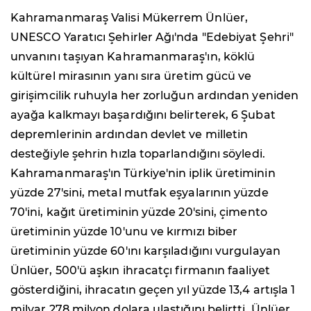
Kahramanmaraş Valisi Mükerrem Ünlüer,
UNESCO Yaratıcı Şehirler Ağı'nda "Edebiyat Şehri"
unvanını taşıyan Kahramanmaraş'ın, köklü
kültürel mirasının yanı sıra üretim gücü ve
girişimcilik ruhuyla her zorluğun ardından yeniden
ayağa kalkmayı başardığını belirterek, 6 Şubat
depremlerinin ardından devlet ve milletin
desteğiyle şehrin hızla toparlandığını söyledi.
Kahramanmaraş'ın Türkiye'nin iplik üretiminin
yüzde 27'sini, metal mutfak eşyalarının yüzde
70'ini, kağıt üretiminin yüzde 20'sini, çimento
üretiminin yüzde 10'unu ve kırmızı biber
üretiminin yüzde 60'ını karşıladığını vurgulayan
Ünlüer, 500'ü aşkın ihracatçı firmanın faaliyet
gösterdiğini, ihracatın geçen yıl yüzde 13,4 artışla 1
milyar 278 milyon dolara ulaştığını belirtti. Ünlüer,