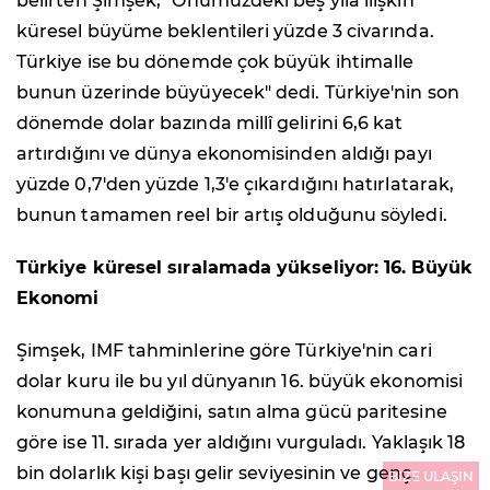
belirten Şimşek, "Önümüzdeki beş yıla ilişkin
küresel büyüme beklentileri yüzde 3 civarında.
Türkiye ise bu dönemde çok büyük ihtimalle
bunun üzerinde büyüyecek" dedi. Türkiye'nin son
dönemde dolar bazında millî gelirini 6,6 kat
artırdığını ve dünya ekonomisinden aldığı payı
yüzde 0,7'den yüzde 1,3'e çıkardığını hatırlatarak,
bunun tamamen reel bir artış olduğunu söyledi.
Türkiye küresel sıralamada yükseliyor: 16. Büyük
Ekonomi
Şimşek, IMF tahminlerine göre Türkiye'nin cari
dolar kuru ile bu yıl dünyanın 16. büyük ekonomisi
konumuna geldiğini, satın alma gücü paritesine
göre ise 11. sırada yer aldığını vurguladı. Yaklaşık 18
bin dolarlık kişi başı gelir seviyesinin ve genç,
BİZE ULAŞIN