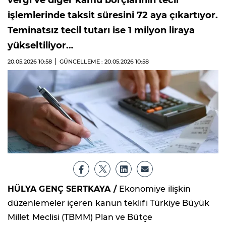
vergi ve diğer kamu borçlarının tecil
işlemlerinde taksit süresini 72 aya çıkartıyor.
Teminatsız tecil tutarı ise 1 milyon liraya
yükseltiliyor…
20.05.2026
10:58
GÜNCELLEME : 20.05.2026
10:58
HÜLYA GENÇ SERTKAYA /
Ekonomiye ilişkin
düzenlemeler içeren kanun teklifi Türkiye Büyük
Millet Meclisi (TBMM) Plan ve Bütçe