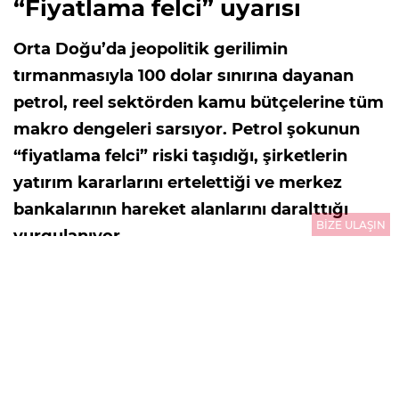
“Fiyatlama felci” uyarısı
Orta Doğu’da jeopolitik gerilimin
tırmanmasıyla 100 dolar sınırına dayanan
petrol, reel sektörden kamu bütçelerine tüm
makro dengeleri sarsıyor. Petrol şokunun
“fiyatlama felci” riski taşıdığı, şirketlerin
yatırım kararlarını ertelettiği ve merkez
bankalarının hareket alanlarını daralttığı
BİZE ULAŞIN
vurgulanıyor.
30.07.2026
13:26
GÜNCELLEME : 31.07.2026
00:01