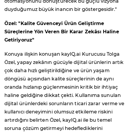
otomasyonunu dönüştürecek bu güçlü vizyona
duyduğumuz büyük inancın bir göstergesidir."
Özel: "Kalite Güvenceyi Ürün Geliştirme
Süreçlerine Yön Veren Bir Karar Zekâsı Haline
Getiriyoruz"
Konuya ilişkin konuşan kayIQ.ai Kurucusu Tolga
Özel, yapay zekânın gücüyle dijital ürünlerin artık
çok daha hızlı geliştirildiğine ve ürün yaşam
döngüsü açısından kalite süreçlerinin de aynı
oranda hızlanıp güçlenmesinin kritik bir ihtiyaç
haline geldiğine dikkat çekti. Kullanıma sunulan
dijital ürünlerdeki sorunların ticari zarar verme ve
kullanıcı deneyimini olumsuz etkileme riskini
artırdığını belirten Özel, kayIQ.ai ile bu temel
soruna çözüm getirmeyi hedeflediklerini