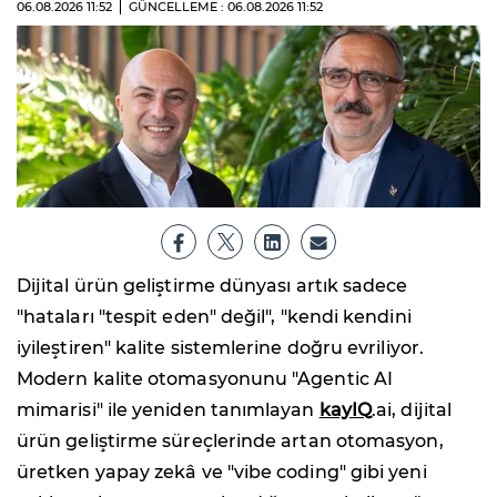
06.08.2026
11:52
GÜNCELLEME : 06.08.2026
11:52
Dijital ürün geliştirme dünyası artık sadece
"hataları "tespit eden" değil", "kendi kendini
iyileştiren" kalite sistemlerine doğru evriliyor.
Modern kalite otomasyonunu "Agentic AI
mimarisi" ile yeniden tanımlayan
kayIQ
.ai, dijital
ürün geliştirme süreçlerinde artan otomasyon,
üretken yapay zekâ ve "vibe coding" gibi yeni