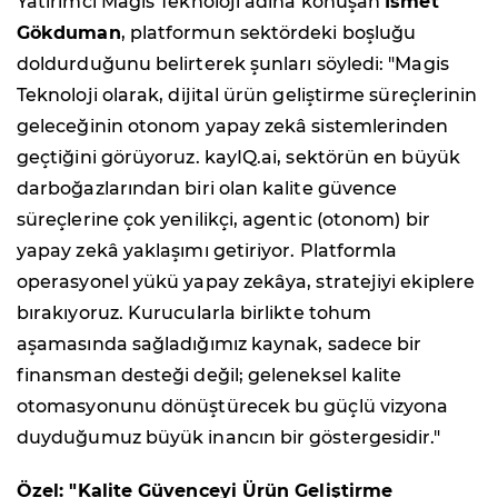
Yatırımcı Magis Teknoloji adına konuşan
İsmet
Gökduman
, platformun sektördeki boşluğu
doldurduğunu belirterek şunları söyledi: "Magis
Teknoloji olarak, dijital ürün geliştirme süreçlerinin
geleceğinin otonom yapay zekâ sistemlerinden
geçtiğini görüyoruz. kayIQ.ai, sektörün en büyük
darboğazlarından biri olan kalite güvence
süreçlerine çok yenilikçi, agentic (otonom) bir
yapay zekâ yaklaşımı getiriyor. Platformla
operasyonel yükü yapay zekâya, stratejiyi ekiplere
bırakıyoruz. Kurucularla birlikte tohum
aşamasında sağladığımız kaynak, sadece bir
finansman desteği değil; geleneksel kalite
otomasyonunu dönüştürecek bu güçlü vizyona
duyduğumuz büyük inancın bir göstergesidir."
Özel: "Kalite Güvenceyi Ürün Geliştirme