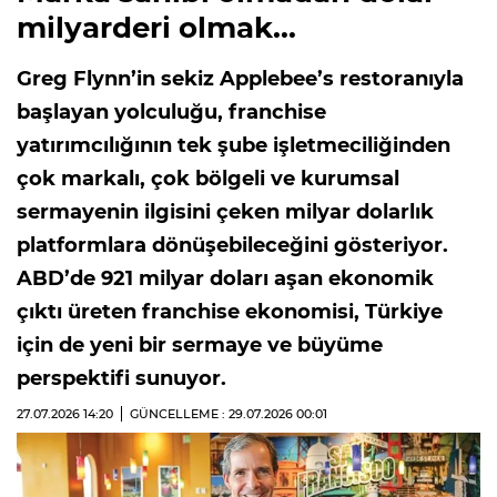
milyarderi olmak...
Greg Flynn’in sekiz Applebee’s restoranıyla
başlayan yolculuğu, franchise
yatırımcılığının tek şube işletmeciliğinden
çok markalı, çok bölgeli ve kurumsal
sermayenin ilgisini çeken milyar dolarlık
platformlara dönüşebileceğini gösteriyor.
ABD’de 921 milyar doları aşan ekonomik
çıktı üreten franchise ekonomisi, Türkiye
için de yeni bir sermaye ve büyüme
perspektifi sunuyor.
27.07.2026
14:20
GÜNCELLEME : 29.07.2026
00:01