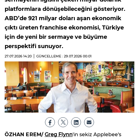
platformlara dönüşebileceğini gösteriyor.
ABD’de 921 milyar doları aşan ekonomik
çıktı üreten franchise ekonomisi, Türkiye
için de yeni bir sermaye ve büyüme
perspektifi sunuyor.
27.07.2026
14:20
GÜNCELLEME : 29.07.2026
00:01
ÖZHAN EREM/
Greg Flynn
'in sekiz Applebee's