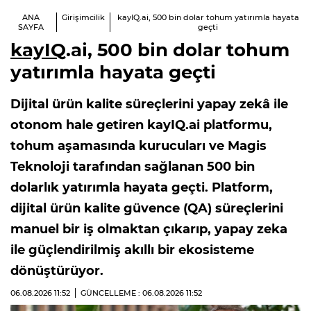
ANA
Girişimcilik
kayIQ.ai, 500 bin dolar tohum yatırımla hayata
SAYFA
geçti
kayIQ
.ai, 500 bin dolar tohum
yatırımla hayata geçti
Dijital ürün kalite süreçlerini yapay zekâ ile
otonom hale getiren kayIQ.ai platformu,
tohum aşamasında kurucuları ve Magis
Teknoloji tarafından sağlanan 500 bin
dolarlık yatırımla hayata geçti. Platform,
dijital ürün kalite güvence (QA) süreçlerini
manuel bir iş olmaktan çıkarıp, yapay zeka
ile güçlendirilmiş akıllı bir ekosisteme
dönüştürüyor.
06.08.2026
11:52
GÜNCELLEME : 06.08.2026
11:52