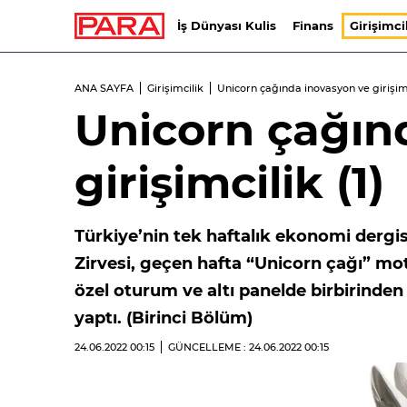
İş Dünyası Kulis
Finans
Girişimci
ANA SAYFA
Girişimcilik
Unicorn çağında inovasyon ve girişimc
Unicorn çağın
girişimcilik (1)
Türkiye’nin tek haftalık ekonomi dergisi
Zirvesi, geçen hafta “Unicorn çağı” mott
özel oturum ve altı panelde birbirinden
yaptı. (Birinci Bölüm)
24.06.2022
00:15
GÜNCELLEME : 24.06.2022
00:15