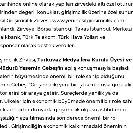
tarihinde online olarak yapılan zirvedeki altı özel otur
birinden değerli konuklar, girişimcilik üzerine özel sunu
esil Girişimcilik Zirvesi, www.yeninesilgirisimcilik.com
landı. Zirveye; Borsa İstanbul, Takas İstanbul, Merkezi
Halkbank, Türk Telekom, Türk Hava Yolları ve
onsor olarak destek verdiler.
işimcilik Zirvesi,
Turkuvaz Medya İcra Kurulu Üyesi ve
 Müdürü Yasemin Gebeş
'in açılış konuşmasıyla başladı.
lkelerin büyümesinde önemli bir role sahip olduğunu
 Gebeş, "Girişimcilik; yeni bir iş fikri ile riski göze alır
örlerini bir araya getirir. Süreçlerde yenilik ya da
tır. Ülkeler için ekonomik büyümede önemli bir role sahip
k arttığı bir dünyada girişimcilik olgusu, istihdamın
 işsizliğin azaltılmasında son derece önemli bir rol
edi. Girişimciliğin ekonomik kalkınmadaki öneminin