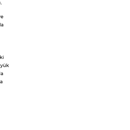
.
ye
da
n
ki
üyük
da
na