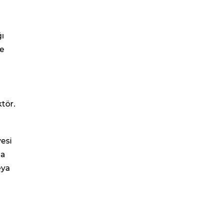
ı
de
tör.
esi
da
eya
e