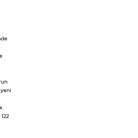
nde
e
yun
 yeni
k
 122