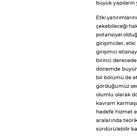
büyük yapıların
Etki yatırımların
çekebileceği ha
potansiyel olduğu
girişimciler, etk
girişimci istisn
birinci derece
dönemde büyümed
bir bölümü de et
gördüğümüz serm
olumlu olarak dö
kavram karmaşas
hedefe hizmet etm
aralarında teorik
sürdürülebilir 