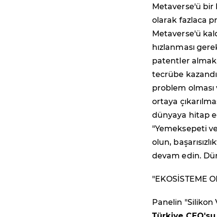
Metaverse'ü bir
olarak fazlaca p
Metaverse'ü kal
hızlanması gerek
patentler almak g
tecrübe kazandığı
problem olması 
ortaya çıkarılma
dünyaya hitap e
"Yemeksepeti ve G
olun, başarısızl
devam edin. Düny
"EKOSİSTEME 
Panelin "Silikon
Türkiye CEO's