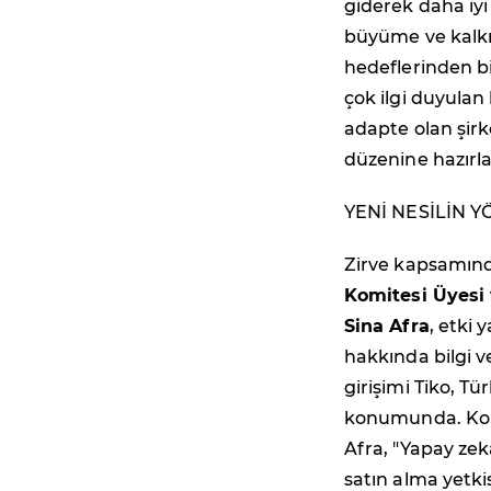
giderek daha iy
büyüme ve kalkı
hedeflerinden bi
çok ilgi duyulan 
adapte olan şirk
düzenine hazırl
YENİ NESİLİN Y
Zirve kapsamın
Komitesi Üyesi 
Sina Afra
, etki 
hakkında bilgi v
girişimi Tiko, T
konumunda. Konu
Afra, "Yapay ze
satın alma yetki