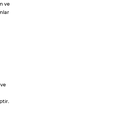
um ve
mlar
 ve
tir.