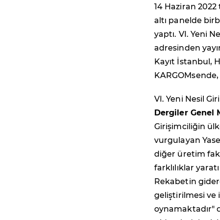
14 Haziran 2022 
altı panelde bir
yaptı. VI. Yeni N
adresinden yayın
Kayıt İstanbul, 
KARGOMsende, sp
VI. Yeni Nesil Gir
Dergiler Genel
Girişimciliğin ü
vurgulayan Yasemin
diğer üretim fakt
farklılıklar yara
Rekabetin gidere
geliştirilmesi ve
oynamaktadır" d