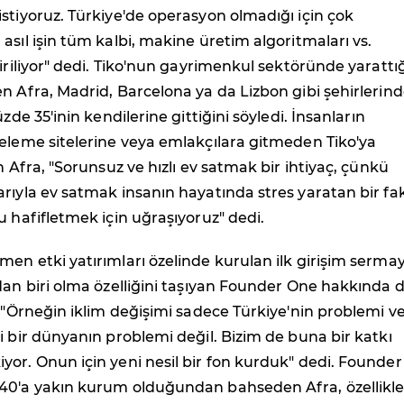
stiyoruz. Türkiye'de operasyon olmadığı için çok
asıl işin tüm kalbi, makine üretim algoritmaları vs.
tiriliyor" dedi. Tiko'nun gayrimenkul sektöründe yarattığ
n Afra, Madrid, Barcelona ya da Lizbon gibi şehirlerin
üzde 35'inin kendilerine gittiğini söyledi. İnsanların
eleme sitelerine veya emlakçılara gitmeden Tiko'ya
n Afra, "Sorunsuz ve hızlı ev satmak bir ihtiyaç, çünkü
rıyla ev satmak insanın hayatında stres yaratan bir fak
u hafifletmek için uğraşıyoruz" dedi.
en etki yatırımları özelinde kurulan ilk girişim sermay
dan biri olma özelliğini taşıyan Founder One hakkında 
, "Örneğin iklim değişimi sadece Türkiye'nin problemi v
i bir dünyanın problemi değil. Bizim de buna bir katkı
or. Onun için yeni nesil bir fon kurduk" dedi. Founder
40'a yakın kurum olduğundan bahseden Afra, özellikl