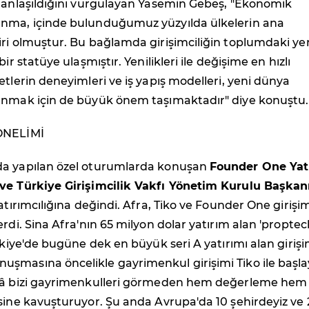
i anlaşıldığını vurgulayan Yasemin Gebeş, "Ekonomik
nma, içinde bulunduğumuz yüzyılda ülkelerin ana
ri olmuştur. Bu bağlamda girişimciliğin toplumdaki yer
bir statüye ulaşmıştır. Yenilikleri ile değişime en hızlı
etlerin deneyimleri ve iş yapış modelleri, yeni dünya
anmak için de büyük önem taşımaktadır" diye konuştu.
ÖNELİMİ
da yapılan özel oturumlarda konuşan
Founder One Yat
ve Türkiye Girişimcilik Vakfı Yönetim Kurulu Başkan
yatırımcılığına değindi. Afra, Tiko ve Founder One girişim
erdi. Sina Afra'nın 65 milyon dolar yatırım alan 'proptec
ürkiye'de bugüne dek en büyük seri A yatırımı alan giriş
şmasına öncelikle gayrimenkul girişimi Tiko ile başl
kâ bizi gayrimenkulleri görmeden hem değerleme hem
sine kavuşturuyor. Şu anda Avrupa'da 10 şehirdeyiz ve 