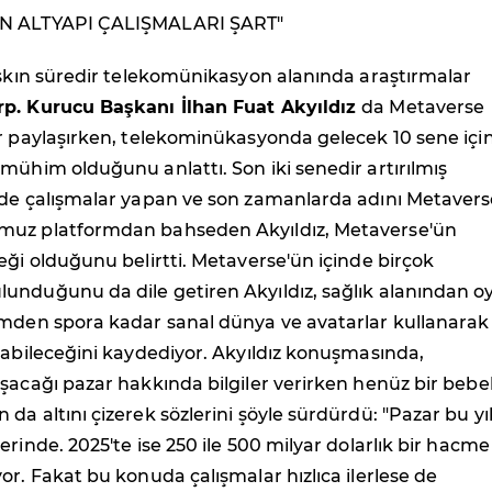
N ALTYAPI ÇALIŞMALARI ŞART"
aşkın süredir telekomünikasyon alanında araştırmalar
rp. Kurucu Başkanı İlhan Fuat Akyıldız
da Metaverse
er paylaşırken, telekominükasyonda gelecek 10 sene içi
mühim olduğunu anlattı. Son iki senedir artırılmış
nde çalışmalar yapan ve son zamanlarda adını Metavers
muz platformdan bahseden Akyıldız, Metaverse'ün
eği olduğunu belirtti. Metaverse'ün içinde birçok
unduğunu da dile getiren Akyıldız, sağlık alanından o
imden spora kadar sanal dünya ve avatarlar kullanarak
labileceğini kaydediyor. Akyıldız konuşmasında,
şacağı pazar hakkında bilgiler verirken henüz bir bebe
da altını çizerek sözlerini şöyle sürdürdü: "Pazar bu yıl
erinde. 2025'te ise 250 ile 500 milyar dolarlık bir hacme
or. Fakat bu konuda çalışmalar hızlıca ilerlese de