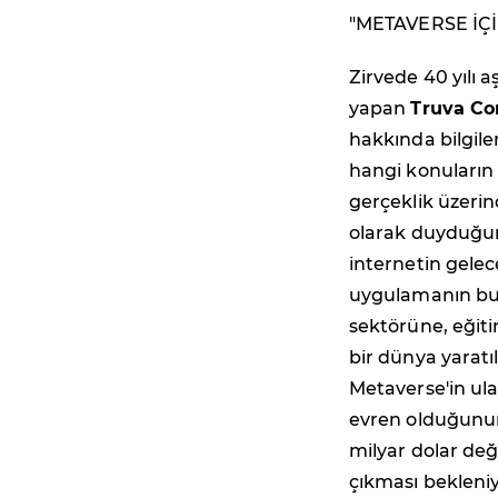
"METAVERSE İÇİ
Zirvede 40 yılı 
yapan
Truva Co
hakkında bilgil
hangi konuların 
gerçeklik üzeri
olarak duyduğu
internetin gelec
uygulamanın bul
sektörüne, eğit
bir dünya yaratı
Metaverse'in ula
evren olduğunun 
milyar dolar değ
çıkması bekleniy