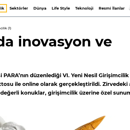
lik
Sektörler
Dünya
Life Style
Teknoloji
Resmi İlanlar
ilik (1)
da inovasyon ve
 PARA’nın düzenlediği VI. Yeni Nesil Girişimcilik
osu ile online olarak gerçekleştirildi. Zirvedeki 
 değerli konuklar, girişimcilik üzerine özel sunu