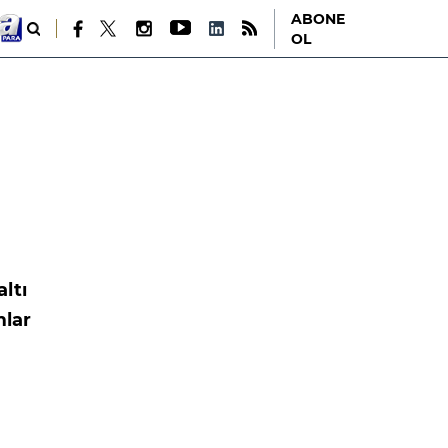
ABONE
OL
altı
mlar