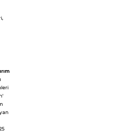
i,
ırım
ı
leri
h'
im
ayan
25