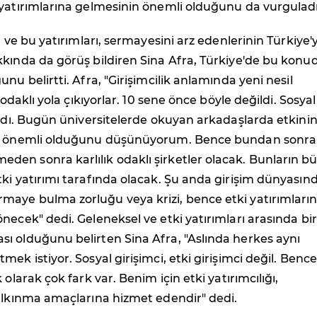
 yatırımlarına gelmesinin önemli olduğunu da vurguladı
ı ve bu yatırımları, sermayesini arz edenlerinin Türkiye'
kkında da görüş bildiren Sina Afra, Türkiye'de bu konu
nu belirtti. Afra, "Girişimcilik anlamında yeni nesil
i odaklı yola çıkıyorlar. 10 sene önce böyle değildi. Sosyal
aydı. Bugün üniversitelerde okuyan arkadaşlarda etkini
de önemli olduğunu düşünüyorum. Bence bundan sonra
en sonra karlılık odaklı şirketler olacak. Bunların b
ki yatırımı tarafında olacak. Şu anda girişim dünyasın
aye bulma zorluğu veya krizi, bence etki yatırımları
necek" dedi. Geleneksel ve etki yatırımları arasında bir
ı olduğunu belirten Sina Afra, "Aslında herkes aynı
ek istiyor. Sosyal girişimci, etki girişimci değil. Bence
 olarak çok fark var. Benim için etki yatırımcılığı,
kalkınma amaçlarına hizmet edendir" dedi.