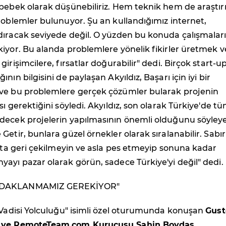
 bebek olarak düşünebiliriz. Hem teknik hem de araştı
roblemler bulunuyor. Şu an kullandığımız internet,
dıracak seviyede değil. O yüzden bu konuda çalışmalar
iyor. Bu alanda problemlere yönelik fikirler üretmek v
irişimcilere, fırsatlar doğurabilir" dedi. Birçok start-up
nın bilgisini de paylaşan Akyıldız, Başarı için iyi bir
ve bu problemlere gerçek çözümler bularak projenin
sı gerektiğini söyledi. Akyıldız, son olarak Türkiye'de t
decek projelerin yapılmasının önemli olduğunu söyley
etir, bunlara güzel örnekler olarak sıralanabilir. Sabırl
ıkta geri çekilmeyin ve asla pes etmeyip sonuna kadar
ayı pazar olarak görün, sadece Türkiye'yi değil" dedi.
ODAKLANMAMIZ GEREKİYOR"
 Vadisi Yolculuğu" isimli özel oturumunda konuşan
Gust
u ve RemoteTeam.com Kurucusu Şahin Boydaş
,