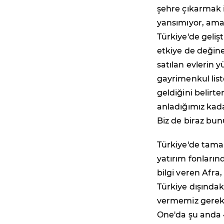
şehre çıkarmak i
yansımıyor, ama 
Türkiye'de geliş
etkiye de değine
satılan evlerin y
gayrimenkul list
geldiğini belirte
anladığımız kada
Biz de biraz bun
Türkiye'de tamam
yatırım fonların
bilgi veren Afra
Türkiye dışındak
vermemiz gerekiy
One'da şu anda 