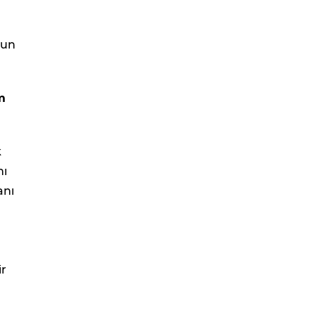
'un
m
k
nı
anı
ir