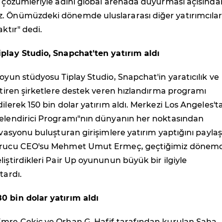
e çözümleriyle adını global arenada duyurması açısında
. Önümüzdeki dönemde uluslararası diğer yatırımcılar
aktır" dedi.
iplay Studio, Snapchat'ten yatırım aldı
 oyun stüdyosu Tiplay Studio, Snapchat'in yaratıcılık ve
eştiren şirketlere destek veren hızlandırma programı
dilerek 150 bin dolar yatırım aldı. Merkezi Los Angeles't
melendirici Programı"nın dünyanın her noktasından
novasyonu buluşturan girişimlere yatırım yaptığını payla
Kurucu CEO'su Mehmet Umut Ermeç, geçtiğimiz dönem
liştirdikleri Pair Up oyununun büyük bir ilgiyle
tardı.
0 bin dolar yatırım aldı
Emre Çekiç ve Orhan G. Hafif tarafından kurulan Saha