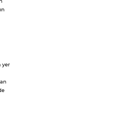
n
ın
a yer
şan
de