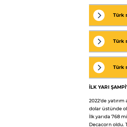
Türk 
Türk 
Türk 
İLK YARI ŞAMP
2022'de yatırım 
dolar üstünde ol
İlk yarıda 768 mi
Decacorn oldu. 