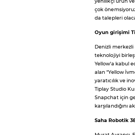
yenilikçi ürün v
çok önemsiyoruz
da talepleri olac
Oyun girişimi T
Denizli merkezli
teknolojiyi birl
Yellow'a kabul e
alan "Yellow İv
yaratıcılık ve i
Tiplay Studio 
Snapchat için ge
karşılandığını ak
Saha Robotik 38
Murat Ayrancı, 