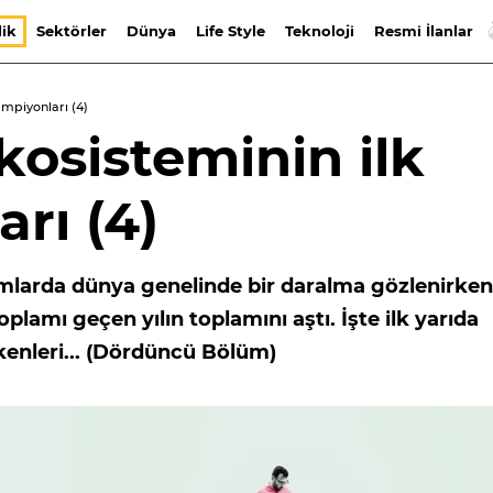
lik
Sektörler
Dünya
Life Style
Teknoloji
Resmi İlanlar
ampiyonları (4)
kosisteminin ilk
rı (4)
rımlarda dünya genelinde bir daralma gözlenirken
oplamı geçen yılın toplamını aştı. İşte ilk yarıda
kenleri... (Dördüncü Bölüm)