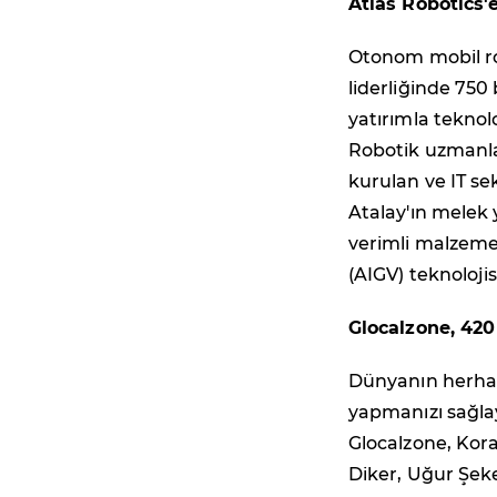
Atlas Robotics'
Otonom mobil ro
liderliğinde 750 
yatırımla teknolo
Robotik uzmanlar
kurulan ve IT se
Atalay'ın melek y
verimli malzeme
(AIGV) teknoloji
Glocalzone, 420
Dünyanın herhang
yapmanızı sağla
Glocalzone, Kor
Diker, Uğur Şek