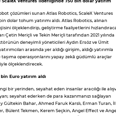
e ScaleX Ventures liderliğinde 750 bin dolar yatırım
bot çözümleri sunan Atlas Robotics, ScaleX Ventures
bin dolar tohum yatırımı aldı. Atlas Robotics, alınan
jisini ölçeklendirip, geliştirme faaliyetlerini hızlandırac
ı Çetin Meriçli ve Tekin Meriçli tarafından 2021 yılında
ktörünün deneyimli yöneticileri Aydın Ersöz ve Ümit
atırımcıları arasında yer aldığı girişim, aldığı yatırımla
 taşıma operasyonlarını yapay zekâ güdümlü araçlar
siyle ölçeklendirecek.
 bin Euro yatırım aldı
i bir yerinden, seyahat eden insanlar aracılığı ile alışv
yan; seyahat ederken de para kazanmanızı sağlayan
ay Gültekin Bahar, Ahmed Faruk Karslı, Erman Turan, İl
er, Bülent Tekmen, Kerem Seçkin, Angel Effect ve Ange