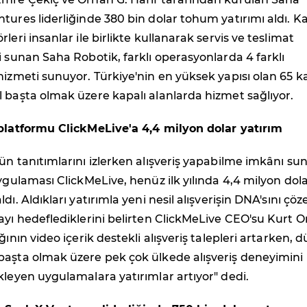
tures liderliğinde 380 bin dolar tohum yatırımı aldı. Ka
leri insanlar ile birlikte kullanarak servis ve teslimat
i sunan Saha Robotik, farklı operasyonlarda 4 farklı
hizmeti sunuyor. Türkiye'nin en yüksek yapısı olan 65 ka
 başta olmak üzere kapalı alanlarda hizmet sağlıyor.
 platformu ClickMeLive'a 4,4 milyon dolar yatırım
ün tanıtımlarını izlerken alışveriş yapabilme imkânı su
uygulaması ClickMeLive, henüz ilk yılında 4,4 milyon dol
dı. Aldıkları yatırımla yeni nesil alışverişin DNA'sını çöz
ayı hedeflediklerini belirten ClickMeLive CEO'su Kurt O
ğının video içerik destekli alışveriş talepleri artarken, 
başta olmak üzere pek çok ülkede alışveriş deneyimini
kleyen uygulamalara yatırımlar artıyor" dedi.