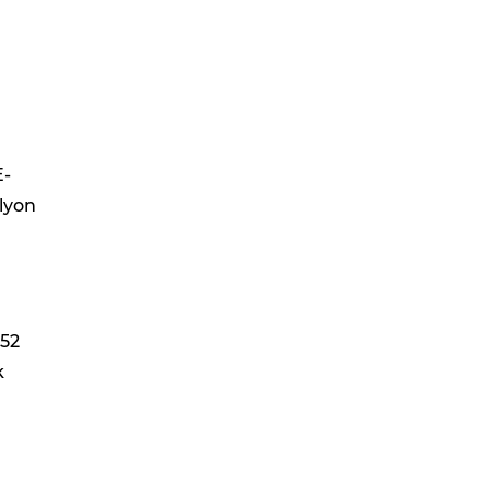
E-
ilyon
 52
k