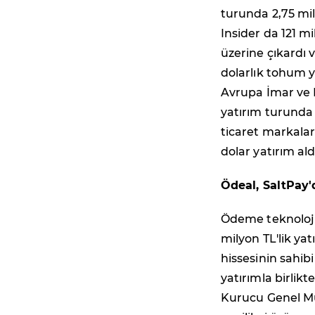
turunda 2,75 mil
Insider da 121 m
üzerine çıkardı 
dolarlık tohum y
Avrupa İmar ve
yatırım turunda 
ticaret markalar
dolar yatırım ald
Ödeal, SaltPay'
Ödeme teknolojil
milyon TL'lik yat
hissesinin sahib
yatırımla birlikte
Kurucu Genel Müd