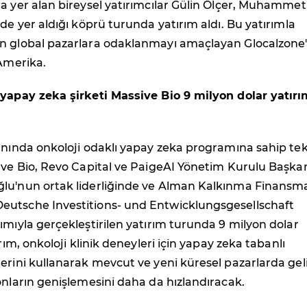
a yer alan bireysel yatırımcılar Gülin Ölçer, Muhammet
 de yer aldığı köprü turunda yatırım aldı. Bu yatırımla
n global pazarlara odaklanmayı amaçlayan Glocalzone
 Amerika.
 yapay zeka şirketi Massive Bio 9 milyon dolar yatırı
anında onkoloji odaklı yapay zeka programına sahip te
ive Bio, Revo Capital ve PaigeAI Yönetim Kurulu Başka
lu'nun ortak liderliğinde ve Alman Kalkınma Finansm
utsche Investitions- und Entwicklungsgesellschaft
ımıyla gerçekleştirilen yatırım turunda 9 milyon dolar
ırım, onkoloji klinik deneyleri için yapay zeka tabanlı
erini kullanarak mevcut ve yeni küresel pazarlarda gel
onların genişlemesini daha da hızlandıracak.