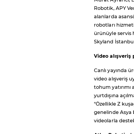
Robotik, APY Ven
alanlarda asansör
robotları hizmet
ürünüyle servis 
Skyland İstanbul
Video alışveriş
Canlı yayında ür
video alışveriş 
tohum yatırımı al
yurtdışına açılm
"Özellikle Z kuşa
genelinde Asya 
videolarla deste