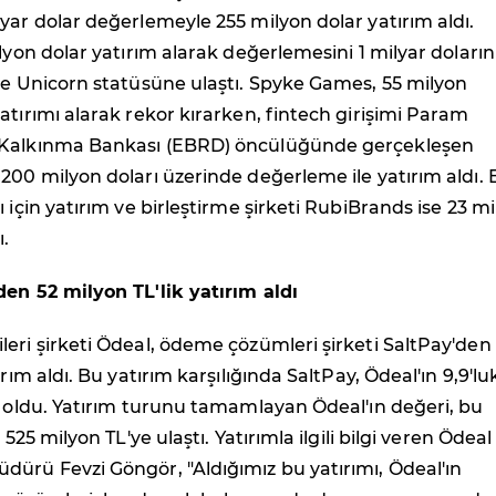
yar dolar değerlemeyle 255 milyon dolar yatırım aldı.
ilyon dolar yatırım alarak değerlemesini 1 milyar doların
ve Unicorn statüsüne ulaştı. Spyke Games, 55 milyon
atırımı alarak rekor kırarken, fintech girişimi Param
 Kalkınma Bankası (EBRD) öncülüğünde gerçekleşen
200 milyon doları üzerinde değerleme ile yatırım aldı. 
ı için yatırım ve birleştirme şirketi RubiBrands ise 23 m
ı.
den 52 milyon TL'lik yatırım aldı
eri şirketi Ödeal, ödeme çözümleri şirketi SaltPay'den
ırım aldı. Bu yatırım karşılığında SaltPay, Ödeal'ın 9,9'lu
i oldu. Yatırım turunu tamamlayan Ödeal'ın değeri, bu
 525 milyon TL'ye ulaştı. Yatırımla ilgili bilgi veren Ödeal
ürü Fevzi Göngör, "Aldığımız bu yatırımı, Ödeal'ın