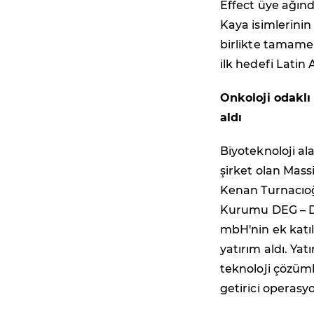
Effect üye ağınd
Kaya isimlerinin
birlikte tamame
ilk hedefi Latin
Onkoloji odaklı
aldı
Biyoteknoloji al
şirket olan Mass
Kenan Turnacıoğ
Kurumu DEG – De
mbH'nin ek katıl
yatırım aldı. Yat
teknoloji çözüml
getirici operasy