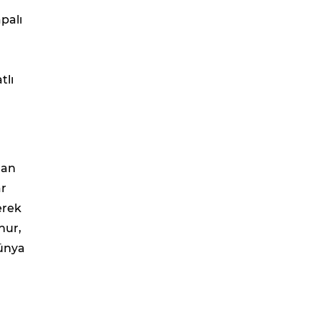
palı
tlı
nan
ar
erek
nur,
dünya