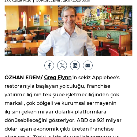
27.07.2026
14:20
GÜNCELLEME : 29.07.2026
00:01
ÖZHAN EREM/
Greg Flynn
'in sekiz Applebee's
restoranıyla başlayan yolculuğu, franchise
yatırımcılığının tek şube işletmeciliğinden çok
markalı, çok bölgeli ve kurumsal sermayenin
ilgisini çeken milyar dolarlık platformlara
dönüşebileceğini gösteriyor. ABD'de 921 milyar
doları aşan ekonomik çıktı üreten franchise