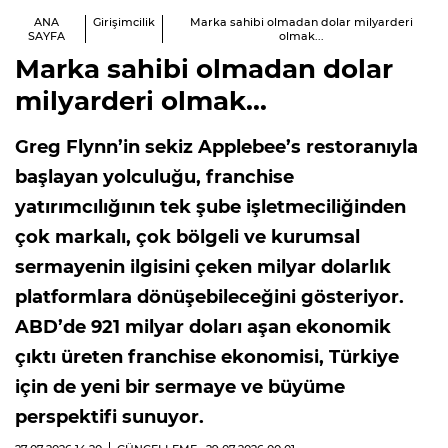
ANA
Girişimcilik
Marka sahibi olmadan dolar milyarderi
SAYFA
olmak...
Marka sahibi olmadan dolar
milyarderi olmak...
Greg Flynn’in sekiz Applebee’s restoranıyla
başlayan yolculuğu, franchise
yatırımcılığının tek şube işletmeciliğinden
çok markalı, çok bölgeli ve kurumsal
sermayenin ilgisini çeken milyar dolarlık
platformlara dönüşebileceğini gösteriyor.
ABD’de 921 milyar doları aşan ekonomik
çıktı üreten franchise ekonomisi, Türkiye
için de yeni bir sermaye ve büyüme
perspektifi sunuyor.