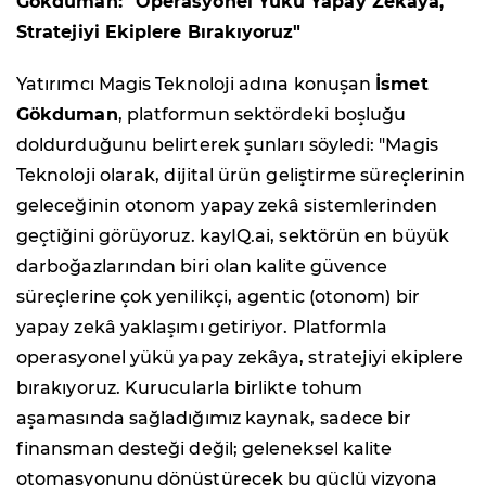
Gökduman: "Operasyonel Yükü Yapay Zekâya,
Stratejiyi Ekiplere Bırakıyoruz"
Yatırımcı Magis Teknoloji adına konuşan
İsmet
Gökduman
, platformun sektördeki boşluğu
doldurduğunu belirterek şunları söyledi: "Magis
Teknoloji olarak, dijital ürün geliştirme süreçlerinin
geleceğinin otonom yapay zekâ sistemlerinden
geçtiğini görüyoruz. kayIQ.ai, sektörün en büyük
darboğazlarından biri olan kalite güvence
süreçlerine çok yenilikçi, agentic (otonom) bir
yapay zekâ yaklaşımı getiriyor. Platformla
operasyonel yükü yapay zekâya, stratejiyi ekiplere
bırakıyoruz. Kurucularla birlikte tohum
aşamasında sağladığımız kaynak, sadece bir
finansman desteği değil; geleneksel kalite
otomasyonunu dönüştürecek bu güçlü vizyona