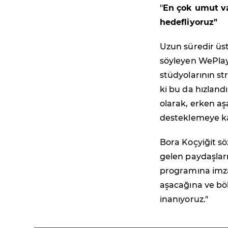
"
En çok umut v
hedefliyoruz"
Uzun süredir üst
söyleyen WePlay
stüdyolarının st
ki bu da hızlan
olarak, erken aş
desteklemeye kar
Bora Koçyiğit sö
gelen paydaşları
programına imza
aşacağına ve bö
inanıyoruz."