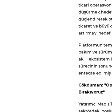
ticari operasyonl
düşürmek hedefiy
güçlendirerek ot
ticaret ve büyük 
artırmayı hedefl
Platformun temel
bakım ve sürüm h
akıllı ekosistem 
sürecinin sonun
entegre edilmiş 
Gökduman: "Ope
Bırakıyoruz"
Yatırımcı Magis
sektördeki boşlu