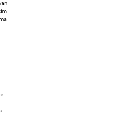
yanı
itim
nma
ne
a