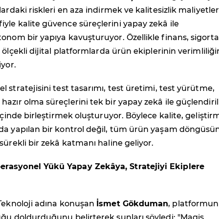
ardaki riskleri en aza indirmek ve kalitesizlik maliyetler
le kalite güvence süreçlerini yapay zekâ ile
onom bir yapıya kavuşturuyor. Özellikle finans, sigorta,
ölçekli dijital platformlarda ürün ekiplerinin verimliliği
iyor.
 stratejisini test tasarımı, test üretimi, test yürütme,
azır olma süreçlerini tek bir yapay zekâ ile güçlendiri
içinde birleştirmek oluşturuyor. Böylece kalite, geliştir
da yapılan bir kontrol değil, tüm ürün yaşam döngüsü
sürekli bir zekâ katmanı haline geliyor.
rasyonel Yükü Yapay Zekâya, Stratejiyi Ekiplere
 Teknoloji adına konuşan
İsmet Gökduman
, platformun
ğu doldurduğunu belirterek şunları söyledi: "Magis