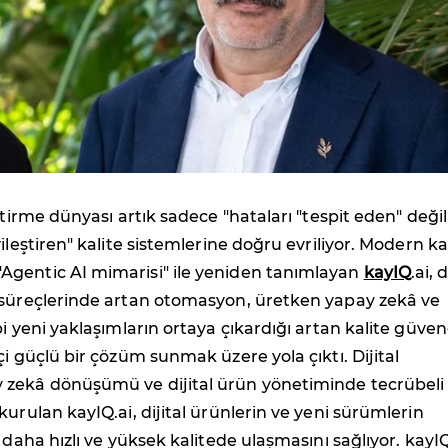
ştirme dünyası artık sadece "hataları "tespit eden" değil
ileştiren" kalite sistemlerine doğru evriliyor. Modern ka
gentic AI mimarisi" ile yeniden tanımlayan
kayIQ
.ai, d
 süreçlerinde artan otomasyon, üretken yapay zekâ ve
bi yeni yaklaşımların ortaya çıkardığı artan kalite güve
çi güçlü bir çözüm sunmak üzere yola çıktı. Dijital
zekâ dönüşümü ve dijital ürün yönetiminde tecrübeli 
kurulan kayIQ.ai, dijital ürünlerin ve yeni sürümlerin
 daha hızlı ve yüksek kalitede ulaşmasını sağlıyor. kayIQ