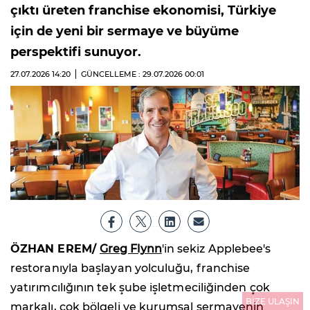
çıktı üreten franchise ekonomisi, Türkiye
için de yeni bir sermaye ve büyüme
perspektifi sunuyor.
27.07.2026
14:20
GÜNCELLEME : 29.07.2026
00:01
ÖZHAN EREM/
Greg Flynn
'in sekiz Applebee's
restoranıyla başlayan yolculuğu, franchise
yatırımcılığının tek şube işletmeciliğinden çok
BİZE ULAŞIN
markalı, çok bölgeli ve kurumsal sermayenin