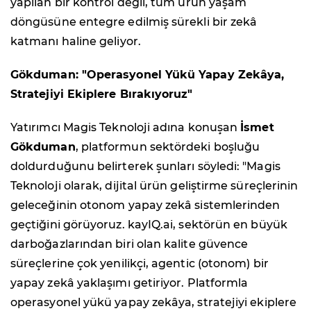
yapılan bir kontrol değil, tüm ürün yaşam
döngüsüne entegre edilmiş sürekli bir zekâ
katmanı haline geliyor.
Gökduman: "Operasyonel Yükü Yapay Zekâya,
Stratejiyi Ekiplere Bırakıyoruz"
Yatırımcı Magis Teknoloji adına konuşan
İsmet
Gökduman
, platformun sektördeki boşluğu
doldurduğunu belirterek şunları söyledi: "Magis
Teknoloji olarak, dijital ürün geliştirme süreçlerinin
geleceğinin otonom yapay zekâ sistemlerinden
geçtiğini görüyoruz. kayIQ.ai, sektörün en büyük
darboğazlarından biri olan kalite güvence
süreçlerine çok yenilikçi, agentic (otonom) bir
yapay zekâ yaklaşımı getiriyor. Platformla
operasyonel yükü yapay zekâya, stratejiyi ekiplere