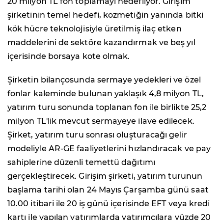
20 milyon TL fon toplamayı hedefliyor. Girişim
şirketinin temel hedefi, kozmetiğin yanında bitki
kök hücre teknolojisiyle üretilmiş ilaç etken
maddelerini de sektöre kazandırmak ve beş yıl
içerisinde borsaya kote olmak.
Şirketin bilançosunda sermaye yedekleri ve özel
fonlar kaleminde bulunan yaklaşık 4,8 milyon TL,
yatırım turu sonunda toplanan fon ile birlikte 25,2
milyon TL'lik mevcut sermayeye ilave edilecek.
Şirket, yatırım turu sonrası oluşturacağı gelir
modeliyle AR-GE faaliyetlerini hızlandıracak ve pay
sahiplerine düzenli temettü dağıtımı
gerçekleştirecek. Girişim şirketi, yatırım turunun
başlama tarihi olan 24 Mayıs Çarşamba günü saat
10.00 itibari ile 20 iş günü içerisinde EFT veya kredi
kartı ile yapılan yatırımlarda yatırımcılara yüzde 20