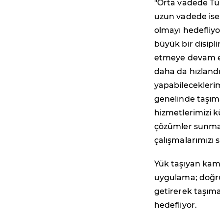
"
Orta vadede Tür
uzun vadede ise 
olmayı hedefliyo
büyük bir disipl
etmeye devam ed
daha da hızlandı
yapabileceklerim
genelinde taşım
hizmetlerimizi k
çözümler sunmak
çalışmalarımızı 
Yük taşıyan kamy
uygulama; doğr
getirerek taşıma
hedefliyor.