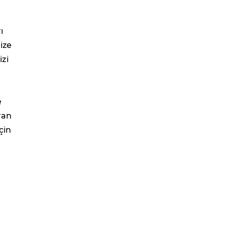
ı
ize
zi
e
ran
çin
n