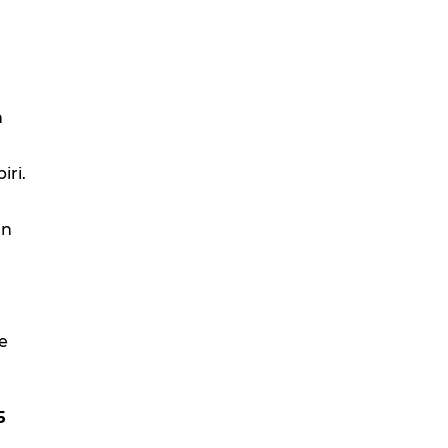
n
iri.
on
e
5