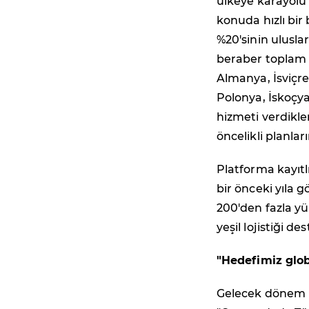
ülkeye karayolu 
konuda hızlı bir
%20'sinin uluslar
beraber toplam m
Almanya, İsviçre
Polonya, İskoçya
hizmeti verdikle
öncelikli planlar
Platforma kayıt
bir önceki yıla 
200'den fazla yü
yeşil lojistiği 
"Hedefimiz glob
Gelecek dönem h