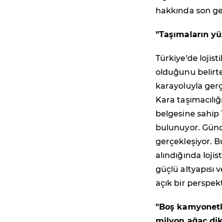
hakkında son gel
"Taşımaların yü
Türkiye'de lojis
olduğunu belir
karayoluyla gerç
Kara taşımacılığı
belgesine sahip
bulunuyor. Günd
gerçekleşiyor. 
alındığında lojis
güçlü altyapısı 
açık bir perspek
"Boş kamyonetle
milyon ağaç di