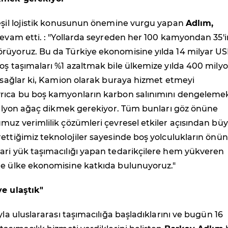
yeşil lojistik konusunun önemine vurgu yapan
Adlım,
evam etti. :
"Yollarda seyreden her 100 kamyondan 35'i
rüyoruz. Bu da Türkiye ekonomisine yılda 14 milyar US
oş taşımaları %1 azaltmak bile ülkemize yılda 400 mily
ı sağlar ki, Kamion olarak buraya hizmet etmeyi
rıca bu boş kamyonların karbon salınımını dengeleme
 milyon ağaç dikmek gerekiyor. Tüm bunları göz önüne
muz verimlilik çözümleri çevresel etkiler açısından bü
ettiğimiz teknolojiler sayesinde boş yolculukların önü
ari yük taşımacılığı yapan tedarikçilere hem yükveren
de ülke ekonomisine katkıda bulunuyoruz."
ye ulaştık"
yla uluslararası taşımacılığa başladıklarını ve bugün 16