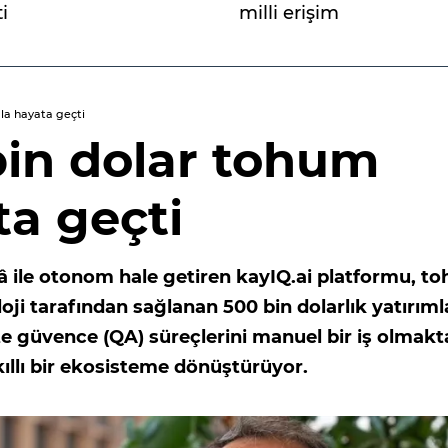
i
milli erişim
mla hayata geçti
 bin dolar tohum
ta geçti
ekâ ile otonom hale getiren kayIQ.ai platformu, t
ji tarafından sağlanan 500 bin dolarlık yatırıml
lite güvence (QA) süreçlerini manuel bir iş olmak
kıllı bir ekosisteme dönüştürüyor.