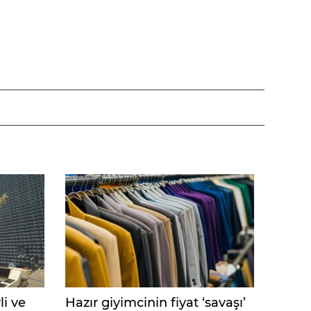
li ve
Hazır giyimcinin fiyat ‘savaşı’