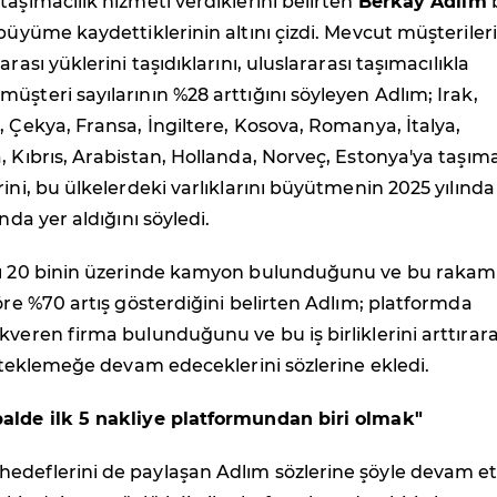
taşımacılık hizmeti verdiklerini belirten
Berkay Adlım
 büyüme kaydettiklerinin altını çizdi. Mevcut müşteriler
arası yüklerini taşıdıklarını, uluslararası taşımacılıkla
üşteri sayılarının %28 arttığını söyleyen Adlım; Irak,
, Çekya, Fransa, İngiltere, Kosova, Romanya, İtalya,
, Kıbrıs, Arabistan, Hollanda, Norveç, Estonya'ya taşıma
rini, bu ülkelerdeki varlıklarını büyütmenin 2025 yılında
ında yer aldığını söyledi.
lı 20 binin üzerinde kamyon bulunduğunu ve bu rakam
göre %70 artış gösterdiğini belirten Adlım; platformda
kveren firma bulunduğunu ve bu iş birliklerini arttırar
desteklemeğe devam edeceklerini sözlerine ekledi.
alde ilk 5 nakliye platformundan biri olmak"
edeflerini de paylaşan Adlım sözlerine şöyle devam ett