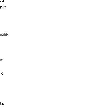
bu
inin
cılık
ın
ak
i;