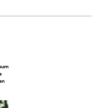
ohum
a
tan