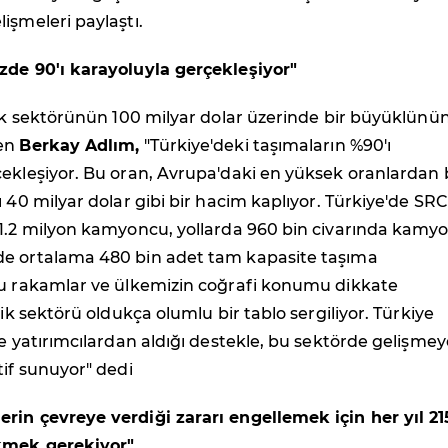
işmeleri paylaştı.
zde 90'ı karayoluyla gerçekleşiyor"
tik sektörünün 100 milyar dolar üzerinde bir büyüklünü
ten
Berkay Adlım,
"Türkiye'deki taşımaların %90'ı
ekleşiyor. Bu oran, Avrupa'daki en yüksek oranlardan b
 40 milyar dolar gibi bir hacim kaplıyor.
Türkiye'de SRC
 1.2 milyon kamyoncu, yollarda 960 bin civarında kamy
e ortalama 480 bin adet tam kapasite taşıma
Bu rakamlar ve ülkemizin coğrafi konumu dikkate
tik sektörü oldukça olumlu bir tablo sergiliyor. Türkiye
ve yatırımcılardan aldığı destekle, bu sektörde gelişmey
tif sunuyor"
dedi
rin çevreye verdiği zararı engellemek için her yıl 21
kmek gerekiyor"