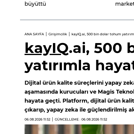
büyüttü
market
ANA SAYFA
Girişimcilik
kayIQ.ai, 500 bin dolar tohum yatırı
kayIQ
.ai, 500
yatırımla haya
Dijital ürün kalite süreçlerini yapay z
aşamasında kurucuları ve Magis Teknolo
hayata geçti. Platform, dijital ürün ka
çıkarıp, yapay zeka ile güçlendirilmiş a
06.08.2026
11:52
GÜNCELLEME : 06.08.2026
11:52