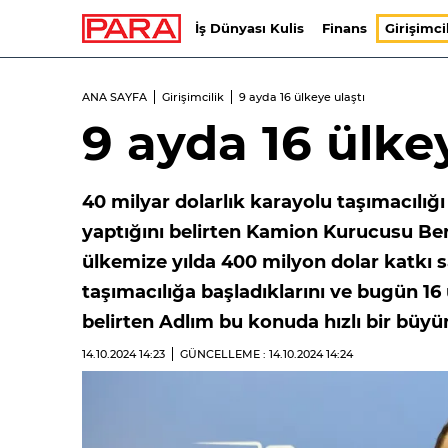
İş Dünyası Kulis
Finans
Girişimci
ANA SAYFA
Girişimcilik
9 ayda 16 ülkeye ulaştı
9 ayda 16 ülkey
40 milyar dolarlık karayolu taşımacılığ
yaptığını belirten Kamion Kurucusu Ber
ülkemize yılda 400 milyon dolar katkı sa
taşımacılığa başladıklarını ve bugün 16 
belirten Adlım bu konuda hızlı bir büyüm
14.10.2024
14:23
GÜNCELLEME : 14.10.2024
14:24