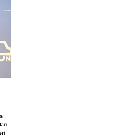
n
da
ları
eri