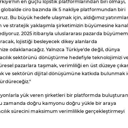
kiye'nin en güçlü lojistik platformlarından biri olmayı,
globalde ciro bazında ilk 5 nakliye platformundan biri
ruz. Bu büyük hedefe ulaşmak için, aldığımız yatırımlar
in ve stratejik yaklaşımla şirketimizin büyümesine kanal
iyoruz. 2025 itibarıyla uluslararası pazarda büyümemi
racak, lojistiği besleyecek dikey alanlarda
ize odaklanacağız. Yalnızca Türkiye'de değil, dünya
acılık sektörünü dönüştürme hedefiyle teknolojimizi v
üresel pazarlara taşımak, verimliliği en üst düzeye çıka
 ve sektörün dijital dönüşümüne katkıda bulunmak i
sürdüreceğiz."
onlarla yük veren şirketleri bir platformda buluştura
u zamanda doğru kamyonu doğru yükle bir araya
cılık sürecini maksimum verimlilikle gerçekleştirmeyi