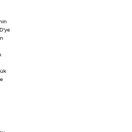
nin
D'ye
on
k
yük
ne