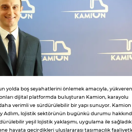
n yolda boş seyahatlerini önlemek amacıyla, yükvere
onları dijital platformda buluşturan Kamion, karayolu
daha verimli ve sürdürülebilir bir yapı sunuyor. Kamion
y Adlım, lojistik sektörünün bugünkü durumu hakkın
dürülebilir yeşil lojistik yaklaşımı, uygulama ile sağladık
ne hayata geçirdikleri uluslararası taşımacılık faaliyetl